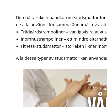
Den här artikeln handlar om studsmattor för t
de alla används för samma ändamål, dvs. att 
Trädgårdstrampoliner – vanligtvis relativt 
Inomhustrampoliner – ett mindre alternati
Fitness-studsmattor – storleken liknar ino
Alla dessa typer av
studsmattor
kan användas
Vi skap
Vå