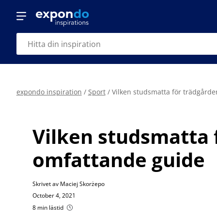
expondo inspiration
/
Sport
/
Vilken studsmatta för trädgårde
Vilken studsmatta 
omfattande guide
Skrivet av Maciej Skorżepo
October 4, 2021
8 min lästid