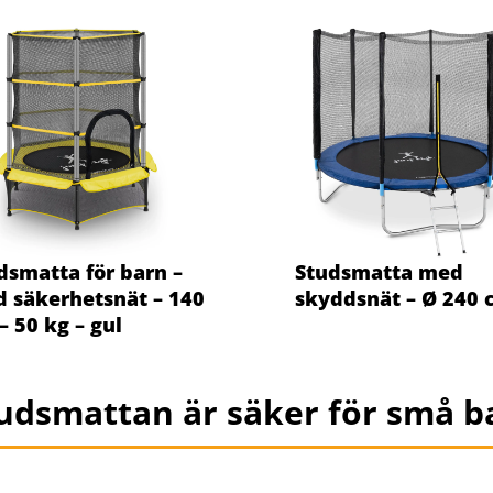
dsmatta för barn –
Studsmatta med
 säkerhetsnät – 140
skyddsnät – Ø 240
– 50 kg – gul
studsmattan är säker för små b