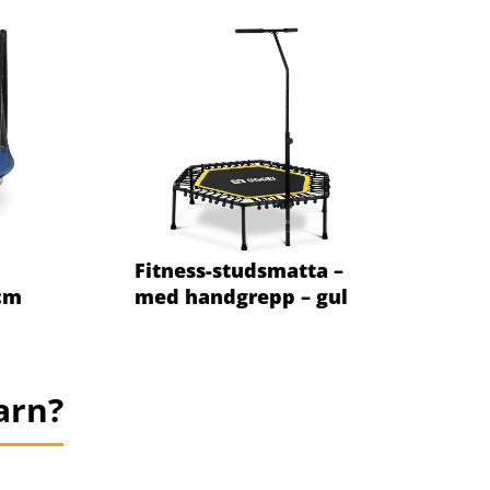
Fitness-studsmatta –
 cm
med handgrepp – gul
arn?