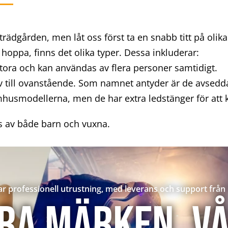
rädgården, men låt oss först ta en snabb titt på olik
hoppa, finns det olika typer. Dessa inkluderar:
stora och kan användas av flera personer samtidigt.
v till ovanstående. Som namnet antyder är de avsedd
mhusmodellerna, men de har extra ledstänger för att 
 av både barn och vuxna.
ar professionell utrustning, med leverans och support från
ra märken. V