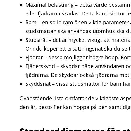
Maximal belastning – detta värde bestämm
eller fjädrarna skadas. Detta kan i sin tur l
Ram – en solid ram är en viktig parameter 
studsmattan ska användas utomhus ska du 
Studsnät – det är mycket viktigt att materia
Om du köper ett ersättningsnät ska du se ti
Fjädrar – dessa möjliggör högre hopp. Kont
Fjäderskydd – skyddar både användaren och
fjädrarna. De skyddar också fjädrarna mot y
Skyddsnät – vissa studsmattor för barn har 
Ovanstående lista omfattar de viktigaste asp
den är, desto fler kan hoppa på den samtidig