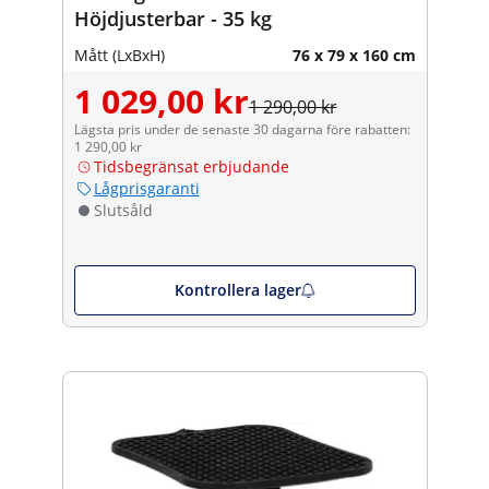
Höjdjusterbar - 35 kg
Mått (LxBxH)
76 x 79 x 160 cm
1 029,00 kr
1 290,00 kr
Lägsta pris under de senaste 30 dagarna före rabatten:
1 290,00 kr
Tidsbegränsat erbjudande
Lågprisgaranti
Slutsåld
Kontrollera lager