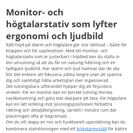
Monitor- och
högtalarstativ som lyfter
ergonomi och ljudbild
Rätt höjd på skärm och högtalare gör stor skillnad – både för
kroppen och för upplevelsen. Med ett monitor- och
högtalarstativ som är justerbart i höjdled kan du ställa in
din utrustning så att du får en naturlig hållning och en
tydligare ljudbild. När skärm och ljud hamnar där de ska
blir det enklare att fokusera, jobba längre utan att spänna
dig och samtidigt hålla arbetsytan mer organiserad.
Det lutningsbara utförandet hjälper dig att finjustera
vinkeln. För en monitor kan en korrekt lutning minska
nackbelastning och göra text skarpare att läsa. För högtalare
kan en lätt vinkling mot lyssningspositionen förbättra
riktning och detaljåtergivning, särskilt i mindre rum där
placeringen ofta är begränsad.
Om du vill skapa en ren och funktionell uppställning kan du
kombinera stativlösningen med ett
bildskärmsställ
för bättre