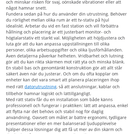
och minskar risken för svaj, oönskade vibrationer eller att
något hamnar snett.
Fundera sedan på hur du använder din utrustning. Behöver
du rörlighet mellan olika rum är ett tv-stativ på hjul
idealiskt. Arbetar du vid en fast station och vill förbättra
hållning och placering är ett justerbart monitor- och
högtalarstativ ett starkt val. Möjligheten att höjdjustera och
luta gör att du kan anpassa uppställningen till olika
personer, olika arbetsuppgifter och olika ljusförhållanden.
Även detaljerna påverkar helheten. Vridbarhet och lutning
gör att du kan rikta skärmen mot rätt yta och minska blänk.
En stabil bas och genomtänkt konstruktion gör att allt står
säkert även när du justerar. Och om du ofta kopplar om
enheter kan det vara smart att planera placeringen ihop
med rätt
datorutrustning
, så att anslutningar, kablar och
tillbehör hamnar logiskt och lättillgängligt.
Med rätt stativ får du en installation som både känns
professionell och fungerar i praktiken: lätt att anpassa, enkel
att flytta när det behövs och stabil nog för daglig
användning. Oavsett om målet är bättre ergonomi, tydligare
presentationer eller en mer balanserad ljudupplevelse
hjälper dessa lösningar dig att få ut mer av din skärm och