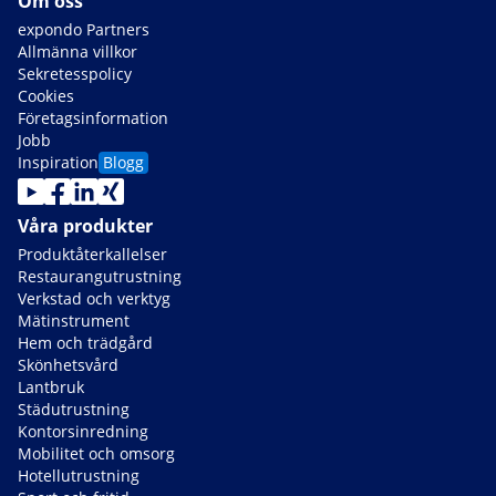
Om oss
expondo Partners
Allmänna villkor
Sekretesspolicy
Cookies
Företagsinformation
Jobb
Inspiration
Blogg
Våra produkter
Produktåterkallelser
Restaurangutrustning
Verkstad och verktyg
Mätinstrument
Hem och trädgård
Skönhetsvård
Lantbruk
Städutrustning
Kontorsinredning
Mobilitet och omsorg
Hotellutrustning