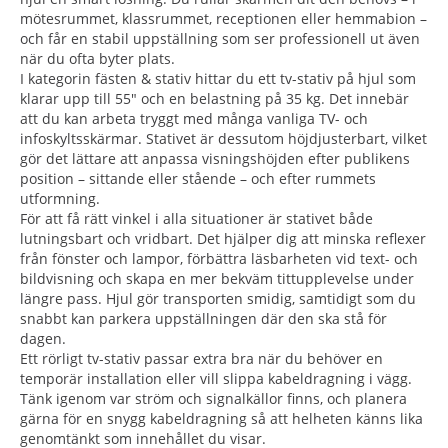
mötesrummet, klassrummet, receptionen eller hemmabion –
och får en stabil uppställning som ser professionell ut även
när du ofta byter plats.
I kategorin fästen & stativ hittar du ett tv-stativ på hjul som
klarar upp till 55" och en belastning på 35 kg. Det innebär
att du kan arbeta tryggt med många vanliga TV- och
infoskyltsskärmar. Stativet är dessutom höjdjusterbart, vilket
gör det lättare att anpassa visningshöjden efter publikens
position – sittande eller stående – och efter rummets
utformning.
För att få rätt vinkel i alla situationer är stativet både
lutningsbart och vridbart. Det hjälper dig att minska reflexer
från fönster och lampor, förbättra läsbarheten vid text- och
bildvisning och skapa en mer bekväm tittupplevelse under
längre pass. Hjul gör transporten smidig, samtidigt som du
snabbt kan parkera uppställningen där den ska stå för
dagen.
Ett rörligt tv-stativ passar extra bra när du behöver en
temporär installation eller vill slippa kabeldragning i vägg.
Tänk igenom var ström och signalkällor finns, och planera
gärna för en snygg kabeldragning så att helheten känns lika
genomtänkt som innehållet du visar.