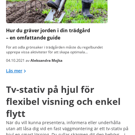
Hur du gräver jorden i din trädgård
– en omfattande guide
För att odla grönsaker i trädgården måste du regelbundet
upprepa vissa aktiviteter för att skapa optimala…
04.10.2021 av
Aleksandra Mojka
Läs mer
Tv-stativ på hjul för
flexibel visning och enkel
flytt
När du vill kunna presentera, informera eller underhålla
utan att låsa dig vid en fast väggmontering är ett tv-stativ på
hjul en smart lösning. Du rullar skärmen dit den behövs – i