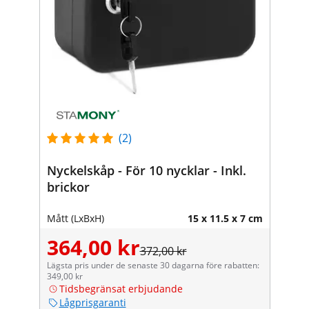
(2)
Nyckelskåp - För 10 nycklar - Inkl.
brickor
Mått (LxBxH)
15 x 11.5 x 7 cm
364,00 kr
372,00 kr
Lägsta pris under de senaste 30 dagarna före rabatten:
349,00 kr
Tidsbegränsat erbjudande
Lågprisgaranti