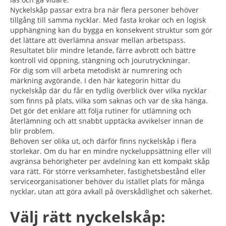
Nyckelskåp passar extra bra när flera personer behöver
tillgång till samma nycklar. Med fasta krokar och en logisk
upphängning kan du bygga en konsekvent struktur som gör
det lättare att överlämna ansvar mellan arbetspass.
Resultatet blir mindre letande, färre avbrott och bättre
kontroll vid öppning, stängning och jourutryckningar.
För dig som vill arbeta metodiskt är numrering och
märkning avgörande. I den här kategorin hittar du
nyckelskåp där du får en tydlig överblick över vilka nycklar
som finns på plats, vilka som saknas och var de ska hänga.
Det gör det enklare att följa rutiner för utlämning och
återlämning och att snabbt upptäcka avvikelser innan de
blir problem.
Behoven ser olika ut, och därför finns nyckelskåp i flera
storlekar. Om du har en mindre nyckeluppsättning eller vill
avgränsa behörigheter per avdelning kan ett kompakt skåp
vara rätt. För större verksamheter, fastighetsbestånd eller
serviceorganisationer behöver du istället plats för många
nycklar, utan att göra avkall på överskådlighet och säkerhet.
Välj rätt nyckelskåp: