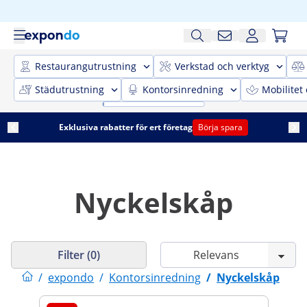
Restaurangutrustning
Verkstad och verktyg
Städutrustning
Kontorsinredning
Mobilitet
Exklusiva rabatter för ert företag
Börja spara
Nyckelskåp
Filter (0)
/
expondo
/
Kontorsinredning
/
Nyckelskåp