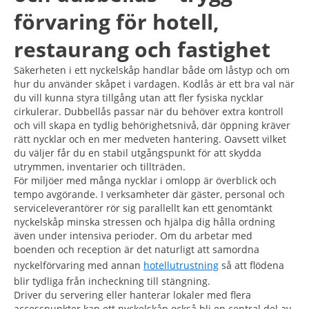
förvaring för hotell,
restaurang och fastighet
Säkerheten i ett nyckelskåp handlar både om låstyp och om
hur du använder skåpet i vardagen. Kodlås är ett bra val när
du vill kunna styra tillgång utan att fler fysiska nycklar
cirkulerar. Dubbellås passar när du behöver extra kontroll
och vill skapa en tydlig behörighetsnivå, där öppning kräver
rätt nycklar och en mer medveten hantering. Oavsett vilket
du väljer får du en stabil utgångspunkt för att skydda
utrymmen, inventarier och tillträden.
För miljöer med många nycklar i omlopp är överblick och
tempo avgörande. I verksamheter där gäster, personal och
serviceleverantörer rör sig parallellt kan ett genomtänkt
nyckelskåp minska stressen och hjälpa dig hålla ordning
även under intensiva perioder. Om du arbetar med
boenden och reception är det naturligt att samordna
nyckelförvaring med annan
hotellutrustning
så att flödena
blir tydliga från incheckning till stängning.
Driver du servering eller hanterar lokaler med flera
accesspunkter kan ett nyckelskåp också bli en central del av