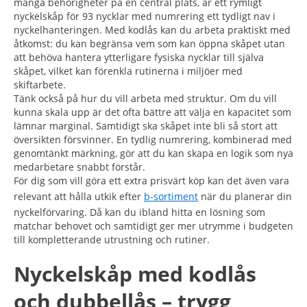
många behörigheter på en central plats, är ett rymligt
nyckelskåp för 93 nycklar med numrering ett tydligt nav i
nyckelhanteringen. Med kodlås kan du arbeta praktiskt med
åtkomst: du kan begränsa vem som kan öppna skåpet utan
att behöva hantera ytterligare fysiska nycklar till själva
skåpet, vilket kan förenkla rutinerna i miljöer med
skiftarbete.
Tänk också på hur du vill arbeta med struktur. Om du vill
kunna skala upp är det ofta bättre att välja en kapacitet som
lämnar marginal. Samtidigt ska skåpet inte bli så stort att
översikten försvinner. En tydlig numrering, kombinerad med
genomtänkt märkning, gör att du kan skapa en logik som nya
medarbetare snabbt förstår.
För dig som vill göra ett extra prisvärt köp kan det även vara
relevant att hålla utkik efter
b-sortiment
när du planerar din
nyckelförvaring. Då kan du ibland hitta en lösning som
matchar behovet och samtidigt ger mer utrymme i budgeten
till kompletterande utrustning och rutiner.
Nyckelskåp med kodlås
och dubbellås – trygg