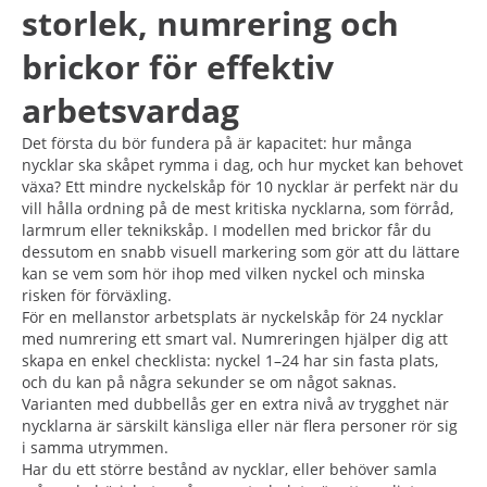
storlek, numrering och
brickor för effektiv
arbetsvardag
Det första du bör fundera på är kapacitet: hur många
nycklar ska skåpet rymma i dag, och hur mycket kan behovet
växa? Ett mindre nyckelskåp för 10 nycklar är perfekt när du
vill hålla ordning på de mest kritiska nycklarna, som förråd,
larmrum eller teknikskåp. I modellen med brickor får du
dessutom en snabb visuell markering som gör att du lättare
kan se vem som hör ihop med vilken nyckel och minska
risken för förväxling.
För en mellanstor arbetsplats är nyckelskåp för 24 nycklar
med numrering ett smart val. Numreringen hjälper dig att
skapa en enkel checklista: nyckel 1–24 har sin fasta plats,
och du kan på några sekunder se om något saknas.
Varianten med dubbellås ger en extra nivå av trygghet när
nycklarna är särskilt känsliga eller när flera personer rör sig
i samma utrymmen.
Har du ett större bestånd av nycklar, eller behöver samla