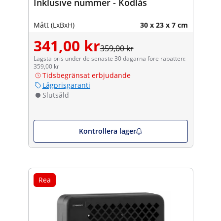
Inklusive nummer - Kodlås
Mått (LxBxH)
30 x 23 x 7 cm
341,00 kr
359,00 kr
Lägsta pris under de senaste 30 dagarna före rabatten:
359,00 kr
Tidsbegränsat erbjudande
Lågprisgaranti
Slutsåld
Kontrollera lager
Rea