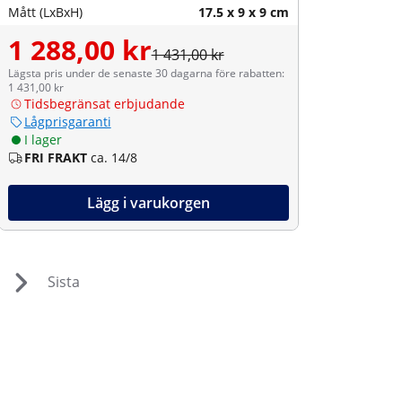
Mått (LxBxH)
17.5 x 9 x 9 cm
1 288,00 kr
1 431,00 kr
Lägsta pris under de senaste 30 dagarna före rabatten:
1 431,00 kr
Tidsbegränsat erbjudande
Lågprisgaranti
I lager
FRI FRAKT
ca. 14/8
Lägg i varukorgen
Sista