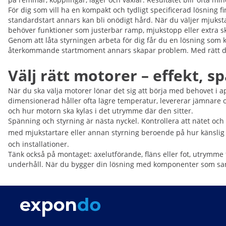
För dig som vill ha en kompakt och tydligt specificerad lösning fi
standardstart annars kan bli onödigt hård. När du väljer mjukst
behöver funktioner som justerbar ramp, mjukstopp eller extra s
Genom att låta styrningen arbeta för dig får du en lösning som kä
återkommande startmoment annars skapar problem. Med rätt dimen
Välj rätt motorer – effekt, 
När du ska välja motorer lönar det sig att börja med behovet i a
dimensionerad håller ofta lägre temperatur, levererar jämnare och
och hur motorn ska kylas i det utrymme där den sitter.
Spänning och styrning är nästa nyckel. Kontrollera att nätet och 
med mjukstartare eller annan styrning beroende på hur känslig m
och installationer.
Tänk också på montaget: axelutförande, fläns eller fot, utrymme
underhåll. När du bygger din lösning med komponenter som samver