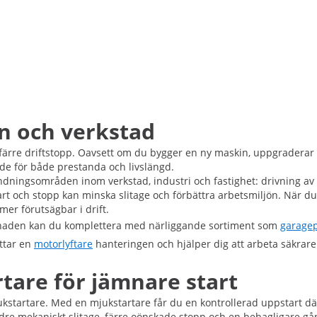
on och verkstad
 färre driftstopp. Oavsett om du bygger en ny maskin, uppgraderar en
de för både prestanda och livslängd.
ndningsområden inom verkstad, industri och fastighet: drivning av 
rt och stopp kan minska slitage och förbättra arbetsmiljön. När d
 mer förutsägbar i drift.
gnaden kan du komplettera med närliggande sortiment som
garage
ttar en
motorlyftare
hanteringen och hjälper dig att arbeta säkrare
are för jämnare start
ukstartare. Med en mjukstartare får du en kontrollerad uppstart dä
indre mekaniskt slitage, färre oönskade stopp och en behagligare gå