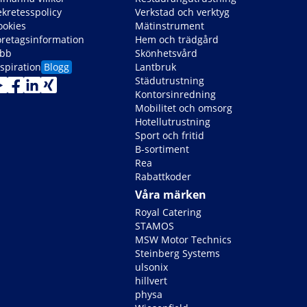
ekretesspolicy
Verkstad och verktyg
ookies
Mätinstrument
öretagsinformation
Hem och trädgård
obb
Skönhetsvård
spiration
Blogg
Lantbruk
Städutrustning
Kontorsinredning
Mobilitet och omsorg
Hotellutrustning
Sport och fritid
B-sortiment
Rea
Rabattkoder
Våra märken
Royal Catering
STAMOS
MSW Motor Technics
Steinberg Systems
ulsonix
hillvert
physa