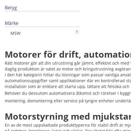
Betyg
Märke
1
MSW
Motorer för drift, automati
Rätt motorer gör att din utrustning går jämnt, effektivt och med
daglig produktion är valet av motor och kringutrustning avgöran
I den här kategorin hittar du lösningar som passar vanliga anvä
automationsuppgifter samt applikationer där en kontrollerad sta
installation som är enklare att starta upp, lättare att felsöka och
Behöver du dessutom automatisera åtkomst och rörelser i byg
montering, demontering eller service på tyngre enheter underlä
Motorstyrning med mjukstart
En av de mest uppskattade produkttyperna för stabil drift är mj
på remmar, kopplingar, lager och växlar. Resultatet blir ofta m