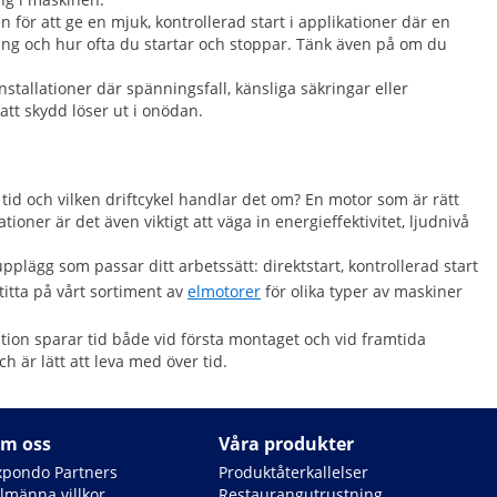
n för att ge en mjuk, kontrollerad start i applikationer där en
ning och hur ofta du startar och stoppar. Tänk även på om du
stallationer där spänningsfall, känsliga säkringar eller
tt skydd löser ut i onödan.
 tid och vilken driftcykel handlar det om? En motor som är rätt
ner är det även viktigt att väga in energieffektivitet, ljudnivå
pplägg som passar ditt arbetssätt: direktstart, kontrollerad start
itta på vårt sortiment av
elmotorer
för olika typer av maskiner
tion sparar tid både vid första montaget och vid framtida
 är lätt att leva med över tid.
m oss
Våra produkter
xpondo Partners
Produktåterkallelser
llmänna villkor
Restaurangutrustning