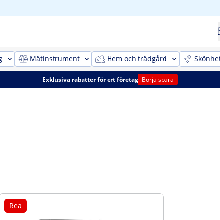
g
Mätinstrument
Hem och trädgård
Skönhe
Exklusiva rabatter för ert företag
Börja spara
Rea