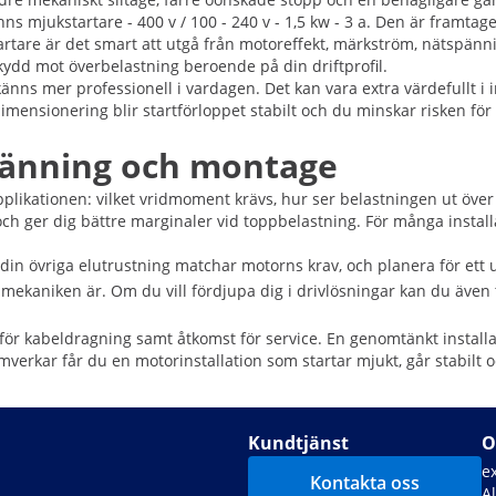
nns mjukstartare - 400 v / 100 - 240 v - 1,5 kw - 3 a. Den är framtage
artare är det smart att utgå från motoreffekt, märkström, nätspän
kydd mot överbelastning beroende på din driftprofil.
nns mer professionell i vardagen. Det kan vara extra värdefullt i in
sionering blir startförloppet stabilt och du minskar risken för a
spänning och montage
pplikationen: vilket vridmoment krävs, hur ser belastningen ut över
 ger dig bättre marginaler vid toppbelastning. För många installatio
din övriga elutrustning matchar motorns krav, och planera för ett u
ekaniken är. Om du vill fördjupa dig i drivlösningar kan du även t
 för kabeldragning samt åtkomst för service. En genomtänkt installa
kar får du en motorinstallation som startar mjukt, går stabilt och
Kundtjänst
O
e
Kontakta oss
A