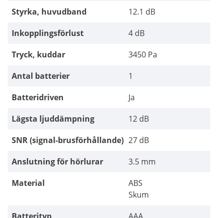
Styrka, huvudband
12.1 dB
Inkopplingsförlust
4 dB
Tryck, kuddar
3450 Pa
Antal batterier
1
Batteridriven
Ja
Lägsta ljuddämpning
12 dB
SNR (signal-brusförhållande)
27 dB
Anslutning för hörlurar
3.5 mm
Material
ABS
Skum
Batterityp
AAA