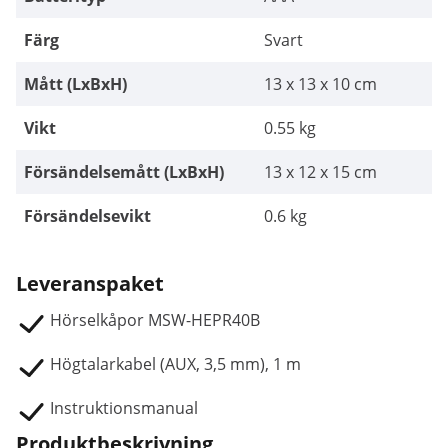
Färg
Svart
Mått (LxBxH)
13 x 13 x 10 cm
Vikt
0.55 kg
Försändelsemått (LxBxH)
13 x 12 x 15 cm
Försändelsevikt
0.6 kg
Leveranspaket
Hörselkåpor MSW-HEPR40B
Högtalarkabel (AUX, 3,5 mm), 1 m
Instruktionsmanual
Produktbeskrivning