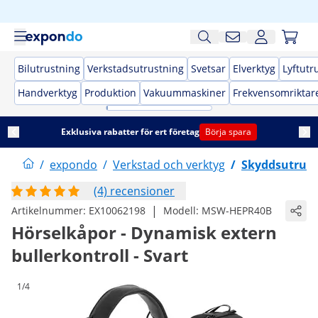
Bilutrustning
Verkstadsutrustning
Svetsar
Elverktyg
Lyftutr
Handverktyg
Produktion
Vakuummaskiner
Frekvensomriktar
Exklusiva rabatter för ert företag
Börja spara
/
expondo
/
Verkstad och verktyg
/
Skyddsutrust
(4) recensioner
|
Artikelnummer:
EX10062198
Modell:
MSW-HEPR40B
Hörselkåpor - Dynamisk extern
bullerkontroll - Svart
1/4