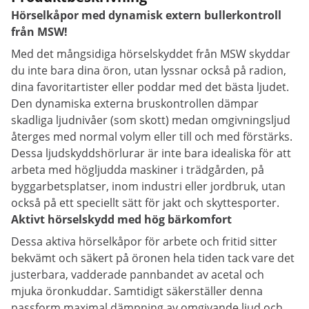
Hörselkåpor med dynamisk extern bullerkontroll
från MSW!
Med det mångsidiga hörselskyddet från MSW skyddar
du inte bara dina öron, utan lyssnar också på radion,
dina favoritartister eller poddar med det bästa ljudet.
Den dynamiska externa bruskontrollen dämpar
skadliga ljudnivåer (som skott) medan omgivningsljud
återges med normal volym eller till och med förstärks.
Dessa ljudskyddshörlurar är inte bara idealiska för att
arbeta med högljudda maskiner i trädgården, på
byggarbetsplatser, inom industri eller jordbruk, utan
också på ett speciellt sätt för jakt och skyttesporter.
Aktivt hörselskydd med hög bärkomfort
Dessa aktiva hörselkåpor för arbete och fritid sitter
bekvämt och säkert på öronen hela tiden tack vare det
justerbara, vadderade pannbandet av acetal och
mjuka öronkuddar. Samtidigt säkerställer denna
passform maximal dämpning av omgivande ljud och