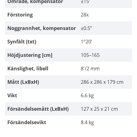
Område, kompensator
±15’
Förstoring
28x
Noggrannhet, kompensator
±0.5”
Synfält (txt)
1°20’
Höjdjustering [cm]
105–165
Känslighet, libell
8'/2 mm
Mått (LxBxH)
286 x 286 x 179 cm
Vikt
6.6 kg
Försändelsemått (LxBxH)
127 x 25 x 21 cm
Försändelsevikt
8.4 kg