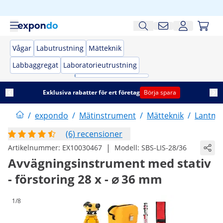
Vågar
Labutrustning
Mätteknik
Labbaggregat
Laboratorieutrustning
Exklusiva rabatter för ert företag
Börja spara
/
expondo
/
Mätinstrument
/
Mätteknik
/
Lantmä
(6) recensioner
|
Artikelnummer:
EX10030467
Modell:
SBS-LIS-28/36
Avvägningsinstrument med stativ
- förstoring 28 x - ⌀ 36 mm
1/8