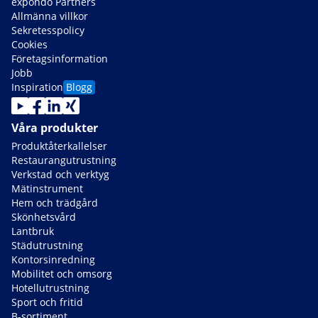
expondo Partners
Allmänna villkor
Sekretesspolicy
Cookies
Företagsinformation
Jobb
Inspiration
Blogg
Våra produkter
Produktåterkallelser
Restaurangutrustning
Verkstad och verktyg
Mätinstrument
Hem och trädgård
Skönhetsvård
Lantbruk
Städutrustning
Kontorsinredning
Mobilitet och omsorg
Hotellutrustning
Sport och fritid
B-sortiment