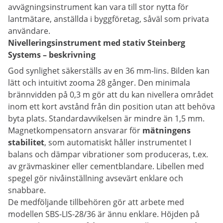
avvägningsinstrument kan vara till stor nytta för
lantmätare, anställda i byggföretag, såväl som privata
användare.
Nivelleringsinstrument med stativ Steinberg
Systems – beskrivning
God synlighet säkerställs av en 36 mm-lins. Bilden kan
lätt och intuitivt zooma 28 gånger. Den minimala
brännvidden på 0,3 m gör att du kan nivellera området
inom ett kort avstånd från din position utan att behöva
byta plats. Standardavvikelsen är mindre än 1,5 mm.
Magnetkompensatorn ansvarar för
mätningens
stabilitet
, som automatiskt håller instrumentet I
balans och dämpar vibrationer som produceras, t.ex.
av grävmaskiner eller cementblandare. Libellen med
spegel gör nivåinställning avsevärt enklare och
snabbare.
De medföljande tillbehören gör att arbete med
modellen SBS-LIS-28/36 är ännu enklare. Höjden på