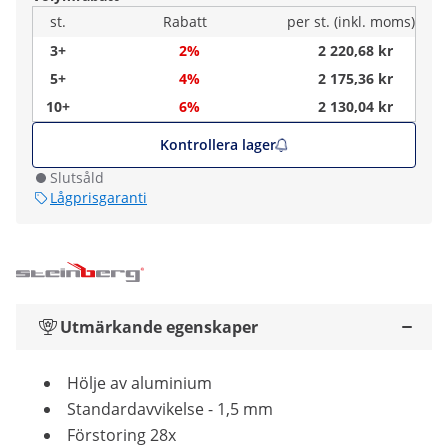
st.
Rabatt
per st. (inkl. moms)
3+
2%
2 220,68 kr
5+
4%
2 175,36 kr
10+
6%
2 130,04 kr
Kontrollera lager
Slutsåld
Lågprisgaranti
Utmärkande egenskaper
Hölje av aluminium
Standardavvikelse - 1,5 mm
Förstoring 28x