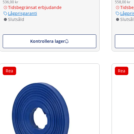
536,00 kr
558,00 kr
Tidsbegränsat erbjudande
Tidsbe
Lågprisgaranti
Lågpri
Slutsåld
Slutså
Kontrollera lager
Rea
Rea