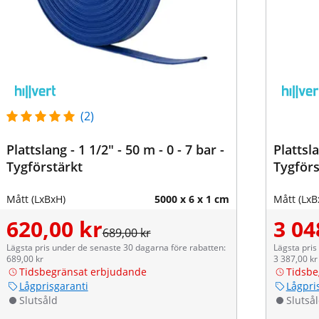
(2)
Plattslang - 1 1/2" - 50 m - 0 - 7 bar -
Plattsla
Tygförstärkt
Tygförs
Mått (LxBxH)
5000 x 6 x 1 cm
Mått (LxB
620,00 kr
3 04
689,00 kr
Lägsta pris under de senaste 30 dagarna före rabatten:
Lägsta pris
689,00 kr
3 387,00 kr
Tidsbegränsat erbjudande
Tidsbe
Lågprisgaranti
Lågpri
Slutsåld
Slutså