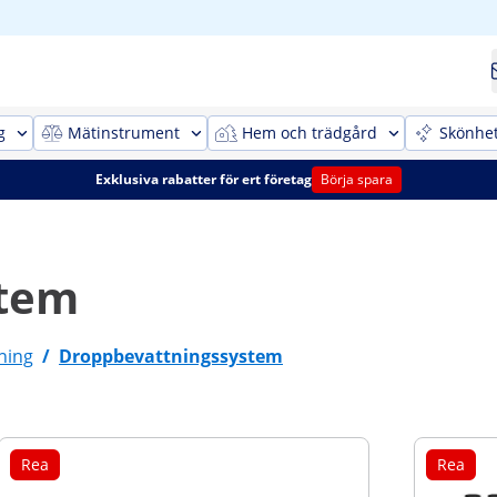
g
Mätinstrument
Hem och trädgård
Skönhe
Exklusiva rabatter för ert företag
Börja spara
stem
ning
/
Droppbevattningssystem
Rea
Rea