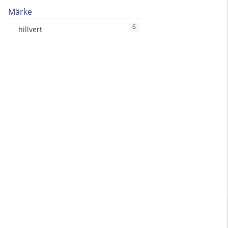
Märke
6
hillvert