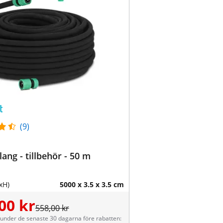
(9)
ang - tillbehör - 50 m
xH)
5000 x 3.5 x 3.5 cm
00 kr
558,00 kr
 under de senaste 30 dagarna före rabatten: