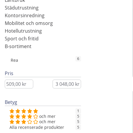
Lantbruk
Städutrustning
Kontorsinredning
Mobilitet och omsorg
Hotellutrustning
Sport och fritid
B-sortiment
6
Rea
Pris
Betyg
1
och mer
5
och mer
5
Alla recenserade produkter
5