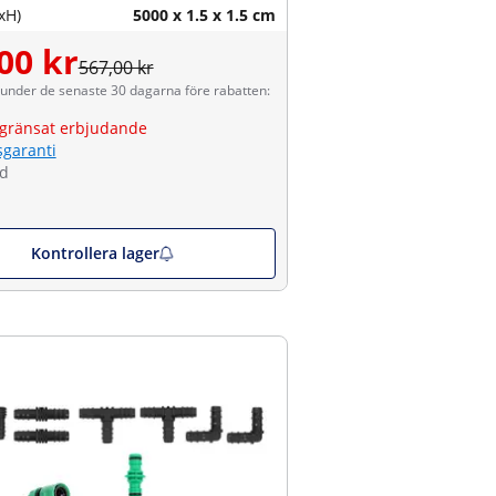
xH)
5000 x 1.5 x 1.5 cm
00 kr
567,00 kr
 under de senaste 30 dagarna före rabatten:
gränsat erbjudande
sgaranti
ld
Kontrollera lager