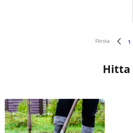
Första
1
Hitta