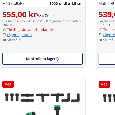
Mått (LxBxH)
5000 x 1.5 x 1.5 cm
Mått (LxB
555,00 kr
539,
584,00 kr
Lägsta pris under de senaste 30 dagarna före rabatten:
Lägsta pris
584,00 kr
567,00 kr
Tidsbegränsat erbjudande
Tidsbe
Lågprisgaranti
Lågpri
Slutsåld
Slutså
Kontrollera lager
Rea
Rea