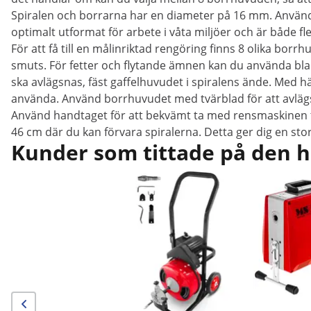
Spiralen och borrarna har en diameter på 16 mm. Använd 
optimalt utformat för arbete i våta miljöer och är både f
För att få till en målinriktad rengöring finns 8 olika bo
smuts. För fetter och flytande ämnen kan du använda bla
ska avlägsnas, fäst gaffelhuvudet i spiralens ände. Med h
använda. Använd borrhuvudet med tvärblad för att avlägs
Använd handtaget för att bekvämt ta med rensmaskinen ti
46 cm där du kan förvara spiralerna. Detta ger dig en stor
Kunder som tittade på den h