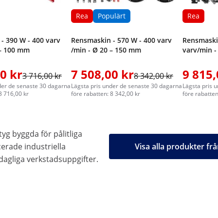
Rea
Populärt
Rea
- 390 W - 400 varv
Rensmaskin - 570 W - 400 varv
Rensmaskin
 – 100 mm
/min - Ø 20 – 150 mm
varv/min -
0 kr
7 508,00 kr
9 815,
3 716,00 kr
8 342,00 kr
der de senaste 30 dagarna
Lägsta pris under de senaste 30 dagarna
Lägsta pris 
3 716,00 kr
före rabatten: 8 342,00 kr
före rabatten
tyg byggda för pålitliga
cerade industriella
Visa alla produkter f
rdagliga verkstadsuppgifter.