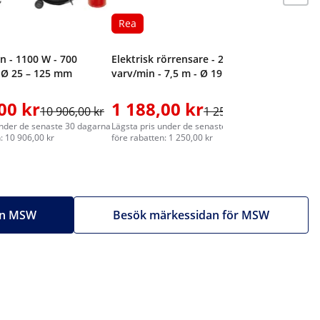
Rea
 - 1100 W - 700
Elektrisk rörrensare - 240 W - 580
 Ø 25 – 125 mm
varv/min - 7,5 m - Ø 19 till 40 mm
00 kr
1 188,00 kr
10 906,00 kr
1 250,00 kr
under de senaste 30 dagarna
Lägsta pris under de senaste 30 dagarna
: 10 906,00 kr
före rabatten: 1 250,00 kr
rån MSW
Besök märkessidan för MSW