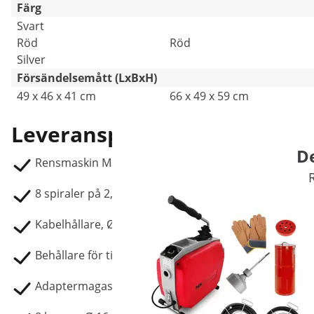
Färg
Svart
Röd
Röd
Silver
Försändelsemått (LxBxH)
49 x 46 x 41 cm
66 x 49 x 59 cm
Leveranspaket
De
Rensmaskin MSW-DCM-02:
8 spiraler på 2,3 m, Ø 16 mm
Kabelhållare, Ø 43 cm
Behållare för tillbehör
Adaptermagasin, Ø 8 mm