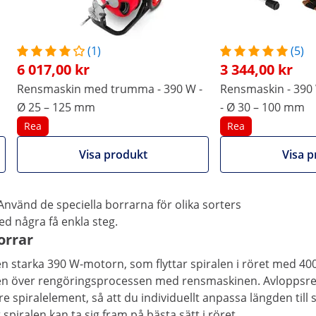
(1)
(5)
6 017,00 kr
3 344,00 kr
n
Rensmaskin med trumma - 390 W -
Rensmaskin - 390 
Ø 25 – 125 mm
- Ø 30 – 100 mm
Rea
Rea
Visa produkt
Visa p
en regelbundet. Du kan effektivt avlägsna föroreningar med
sa beläggningar erbjuder enheten en optimal prestanda,
 Använd de speciella borrarna för olika sorters
ed några få enkla steg.
orrar
n starka 390 W-motorn, som flyttar spiralen i röret med 400
rollen över rengöringsprocessen med rensmaskinen. Avloppsr
e spiralelement, så att du individuellt anpassa längden till 
piralen kan ta sig fram på bästa sätt i röret.