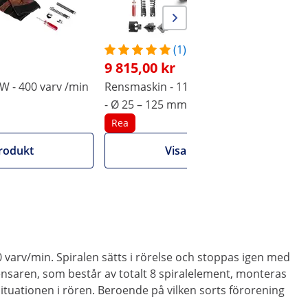
(1)
9 815,00 kr
W - 400 varv /min
Rensmaskin - 1100 W - 700 varv/min
E
- Ø 25 – 125 mm
v
Rea
rodukt
Visa produkt
 varv/min. Spiralen sätts i rörelse och stoppas igen med
ensaren, som består av totalt 8 spiralelement, monteras
situationen i rören. Beroende på vilken sorts förorening