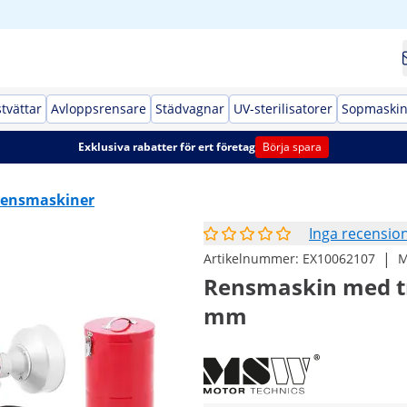
stvättar
Avloppsrensare
Städvagnar
UV-sterilisatorer
Sopmaskin
Exklusiva rabatter för ert företag
Börja spara
ensmaskiner
Inga recensio
|
Artikelnummer:
EX10062107
M
Rensmaskin med tr
mm