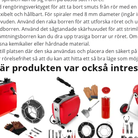
rengöringsverktyget för att ta bort smuts från rör med en 
lexibelt och hållbart. För spiraler med 8 mm diameter (ingår
rrhuvuden. Använd den raka borren för att utforska röret och
dborren. Använd det sågtandade skärhuvudet för att strimla
ämtningsborren kan du dra upp trasiga borrar ur röret. Om r
na kemikalier eller hårdnade material.
ll platsen där den ska användas och placera den säkert på 
 rörelsefrihet så att du kan att hitta ett så bra läge som m
är produkten var också intre