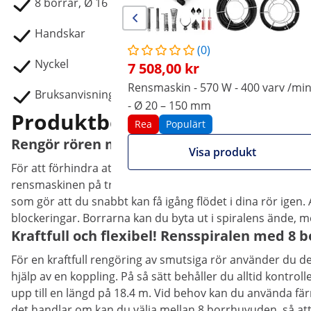
8 borrar, Ø 16 mm
Handskar
(0)
Nyckel
7 508,00 kr
Rensmaskin - 570 W - 400 varv /mi
Bruksanvisningar
- Ø 20 – 150 mm
Produktbeskrivning
Rea
Populärt
Rengör rören med rensmaskinen från MSW
Visa produkt
För att förhindra att olyckor uppstår bör du rengöra rör
rensmaskinen på trumma från MSW! Till och med för envi
som gör att du snabbt kan få igång flödet i dina rör igen.
blockeringar. Borrarna kan du byta ut i spiralens ände, m
Kraftfull och flexibel! Rensspiralen med 8 b
För en kraftfull rengöring av smutsiga rör använder du de
hjälp av en koppling. På så sätt behåller du alltid kont
upp till en längd på 18.4 m. Vid behov kan du använda färr
det handlar om kan du välja mellan 8 borrhuvuden, så att s