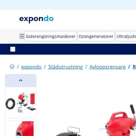
Golvrengöringsmaskiner
Ozongeneratorer
Ultraljud
/
expondo
/
Städutrustning
/
Avloppsrensare
/
R