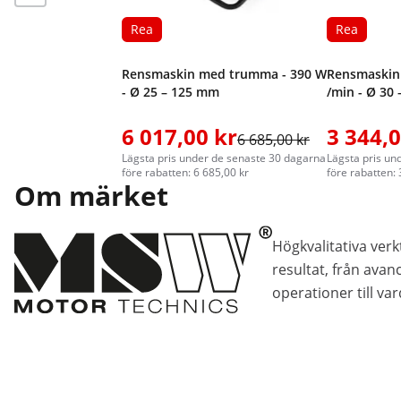
Rea
Rea
Rensmaskin med trumma - 390 W
Rensmaskin 
- Ø 25 – 125 mm
/min - Ø 30
6 017,00 kr
3 344,0
6 685,00 kr
Lägsta pris under de senaste 30 dagarna
Lägsta pris un
före rabatten: 6 685,00 kr
före rabatten: 
Om märket
Högkvalitativa verk
resultat, från avan
operationer till va