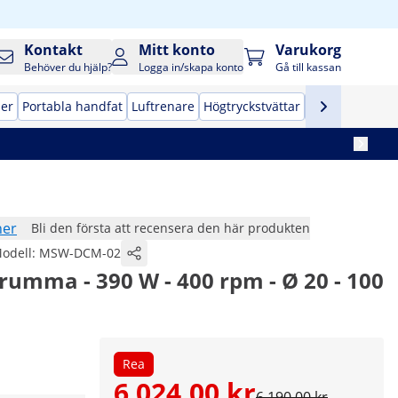
Kontakt
Mitt konto
Varukorg
Behöver du hjälp?
Logga in/skapa konto
Gå till kassan
er
Portabla handfat
Luftrenare
Högtryckstvättar
Industridamm
ner
Bli den första att recensera den här produkten
odell:
MSW-DCM-02
umma - 390 W - 400 rpm - Ø 20 - 100
Rea
6 024,00 kr
6 190,00 kr