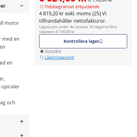
er
Tidsbegränsat erbjudande
4 819,20 kr exkl. moms (25)
Vi
tillhandahåller nettofakturor.
ull motor
Lägsta pris under de senaste 30 dagarna före
rabatten: 6 190,00 kr
er med en
Kontrollera lager
 en
Slutsåld
Lågprisgaranti
med en
ar,
spiraler
tag och