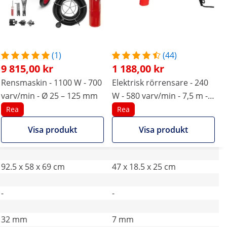
(1)
(44)
9 815,00 kr
1 188,00 kr
Rensmaskin - 1100 W - 700
Elektrisk rörrensare - 240
varv/min - Ø 25 – 125 mm
W - 580 varv/min - 7,5 m -
Ø 19 till 40 mm
Rea
Rea
Visa produkt
Visa produkt
92.5 x 58 x 69 cm
47 x 18.5 x 25 cm
-
-
32 mm
7 mm