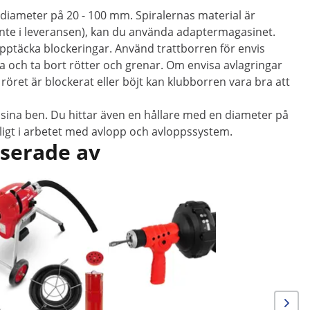
diameter på 20 - 100 mm. Spiralernas material är
 inte i leveransen), kan du använda adaptermagasinet.
 upptäcka blockeringar. Använd trattborren för envis
 och ta bort rötter och grenar. Om envisa avlagringar
öret är blockerat eller böjt kan klubborren vara bra att
sina ben. Du hittar även en hållare med en diameter på
öjligt i arbetet med avlopp och avloppssystem.
sserade av