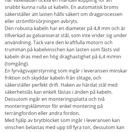
har växellådan också en manuell koppling för att
snabbt kunna rulla ut kabeln. En automatisk broms
säkerställer att lasten hålls säkert om dragprocessen
eller strömförsörjningen avbryts.
Den robusta kabeln har en diameter på 4,8 mm och är
tillverkad av galvaniserat stål, som inte vrider sig under
användning. Tack vare den kraftfulla motorn och
trumman på kabelvinschen kan lasten som fästs vid
kabeln dras med en hög draghastighet på 6,4 m/min
(tomgång).
En fyrvägsvajerstyrning som ingår i leveransen minskar
friktion och skyddar kabeln från slitage, och
säkerställer perfekt drift. Haken av härdat stål med
säkerhetslås kan enkelt fästas i änden på kabeln.
Dessutom ingår en monteringsplatta och två
monteringsklämmor för enkel montering på
terrängfordon eller andra fordon.
Med hjälp av brytblocket som ingår i leveransen kan
vinschen belastas med upp till fyra ton, dessutom kan