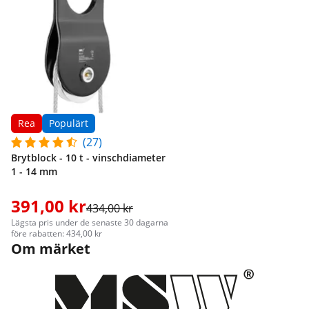
Rea
Populärt
(27)
Brytblock - 10 t - vinschdiameter
1 - 14 mm
391,00 kr
434,00 kr
Lägsta pris under de senaste 30 dagarna
före rabatten: 434,00 kr
Om märket