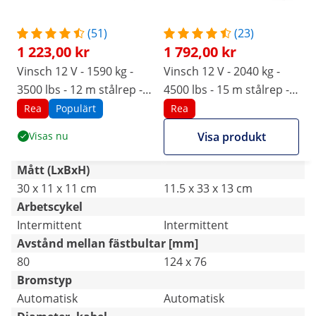
(51)
(23)
1 223,00 kr
1 792,00 kr
Vinsch 12 V - 1590 kg -
Vinsch 12 V - 2040 kg -
3500 lbs - 12 m stålrep -
4500 lbs - 15 m stålrep -
Inkl. brytblock
Inkl. Brytblock
Rea
Populärt
Rea
Visas nu
Visa produkt
Mått (LxBxH)
30 x 11 x 11 cm
11.5 x 33 x 13 cm
Arbetscykel
Intermittent
Intermittent
Avstånd mellan fästbultar [mm]
80
124 x 76
Bromstyp
Automatisk
Automatisk