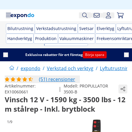
Bilutrustning
Verkstadsutrustning
Svetsar
Elverktyg
Lyftutr
Handverktyg
Produktion
Vakuummaskiner
Frekvensomriktar
Exklusiva rabatter för ert företag
Börja spara
/
expondo
/
Verkstad och verktyg
/
Lyftutrustning
(51) recensioner
Artikelnummer:
Modell:
PROPULLATOR
|
EX10060661
3500-B
Vinsch 12 V - 1590 kg - 3500 lbs - 12
m stålrep - Inkl. brytblock
1/9