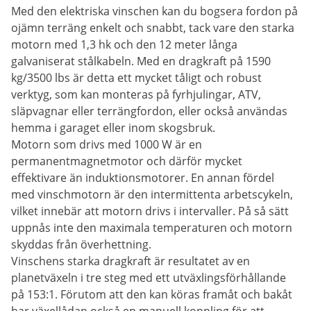
Med den elektriska vinschen kan du bogsera fordon på
ojämn terräng enkelt och snabbt, tack vare den starka
motorn med 1,3 hk och den 12 meter långa
galvaniserat stålkabeln. Med en dragkraft på 1590
kg/3500 lbs är detta ett mycket tåligt och robust
verktyg, som kan monteras på fyrhjulingar, ATV,
släpvagnar eller terrängfordon, eller också användas
hemma i garaget eller inom skogsbruk.
Motorn som drivs med 1000 W är en
permanentmagnetmotor och därför mycket
effektivare än induktionsmotorer. En annan fördel
med vinschmotorn är den intermittenta arbetscykeln,
vilket innebär att motorn drivs i intervaller. På så sätt
uppnås inte den maximala temperaturen och motorn
skyddas från överhettning.
Vinschens starka dragkraft är resultatet av en
planetväxeln i tre steg med ett utväxlingsförhållande
på 153:1. Förutom att den kan köras framåt och bakåt