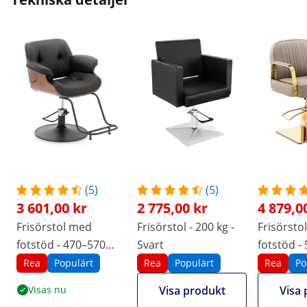
(5)
(5)
3 601,00 kr
2 775,00 kr
4 879,0
Frisörstol med
Frisörstol - 200 kg -
Frisörsto
fotstöd - 470–570
Svart
fotstöd - 
mm - 200 kg - Svart
mm - 200 
Rea
Populärt
Rea
Populärt
Rea
Po
Gyllene, 
Visas nu
Visa produkt
Visa 