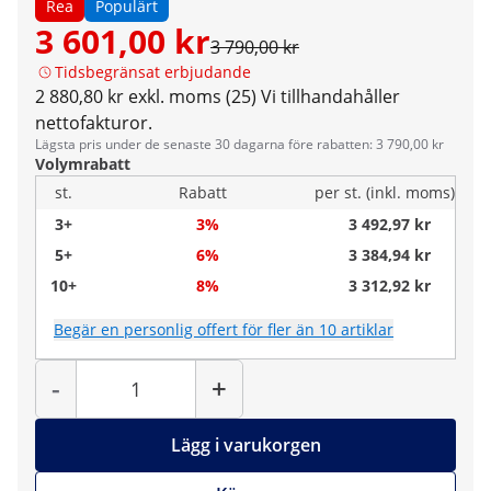
Rea
Populärt
3 601,00 kr
3 790,00 kr
Tidsbegränsat erbjudande
2 880,80 kr exkl. moms (25)
Vi tillhandahåller
nettofakturor.
Lägsta pris under de senaste 30 dagarna före rabatten: 3 790,00 kr
Volymrabatt
st.
Rabatt
per st. (inkl. moms)
3+
3%
3 492,97 kr
5+
6%
3 384,94 kr
10+
8%
3 312,92 kr
Begär en personlig offert för fler än 10 artiklar
Antal
-
+
Lägg i varukorgen