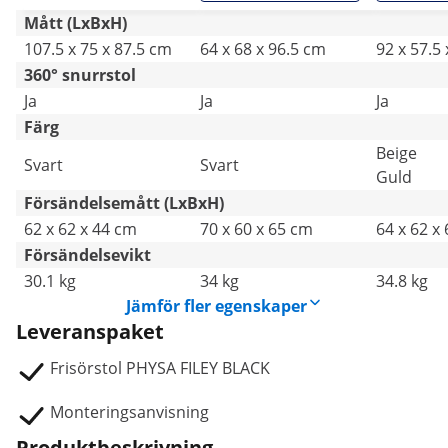
Mått (LxBxH)
107.5 x 75 x 87.5 cm
64 x 68 x 96.5 cm
92 x 57.5
360° snurrstol
Ja
Ja
Ja
Färg
Beige
Svart
Svart
Guld
Försändelsemått (LxBxH)
62 x 62 x 44 cm
70 x 60 x 65 cm
64 x 62 x
Försändelsevikt
30.1 kg
34 kg
34.8 kg
Jämför fler egenskaper
Leveranspaket
Frisörstol PHYSA FILEY BLACK
Monteringsanvisning
Produktbeskrivning