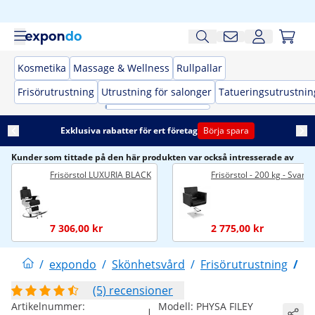
Kosmetika
Massage & Wellness
Rullpallar
Frisörutrustning
Utrustning för salonger
Tatueringsutrustnin
Exklusiva rabatter för ert företag
Börja spara
Kunder som tittade på den här produkten var också intresserade av
Frisörstol LUXURIA BLACK
Frisörstol - 200 kg - Svart
7 306,00 kr
2 775,00 kr
/
expondo
/
Skönhetsvård
/
Frisörutrustning
/
Fr
(5) recensioner
Artikelnummer:
Modell:
PHYSA FILEY
|