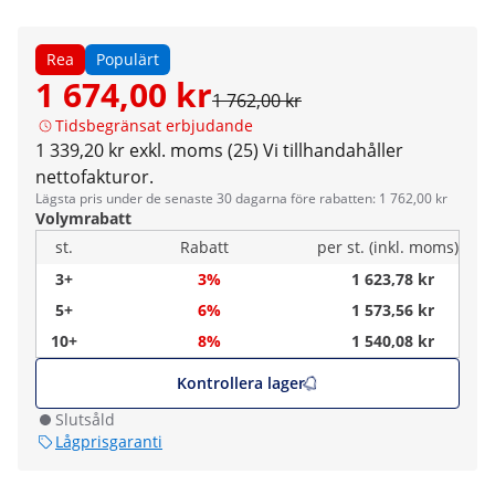
Rea
Populärt
1 674,00 kr
1 762,00 kr
Tidsbegränsat erbjudande
1 339,20 kr exkl. moms (25)
Vi tillhandahåller
nettofakturor.
Lägsta pris under de senaste 30 dagarna före rabatten: 1 762,00 kr
Volymrabatt
st.
Rabatt
per st. (inkl. moms)
3+
3%
1 623,78 kr
5+
6%
1 573,56 kr
10+
8%
1 540,08 kr
Kontrollera lager
Slutsåld
Lågprisgaranti