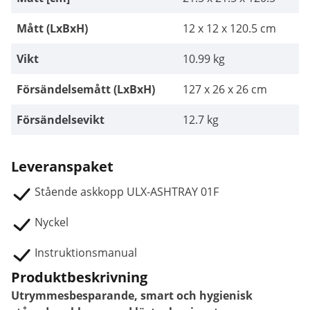
Mått (LxBxH)
12 x 12 x 120.5 cm
Vikt
10.99 kg
Försändelsemått (LxBxH)
127 x 26 x 26 cm
Försändelsevikt
12.7 kg
Leveranspaket
Stående askkopp ULX-ASHTRAY 01F
Nyckel
Instruktionsmanual
Produktbeskrivning
Utrymmesbesparande, smart och hygienisk