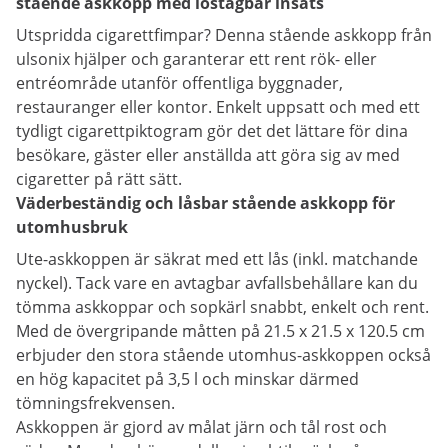
stående askkopp med löstagbar insats
Utspridda cigarettfimpar? Denna stående askkopp från
ulsonix hjälper och garanterar ett rent rök- eller
entréområde utanför offentliga byggnader,
restauranger eller kontor. Enkelt uppsatt och med ett
tydligt cigarettpiktogram gör det det lättare för dina
besökare, gäster eller anställda att göra sig av med
cigaretter på rätt sätt.
Väderbeständig och låsbar stående askkopp för
utomhusbruk
Ute-askkoppen är säkrat med ett lås (inkl. matchande
nyckel). Tack vare en avtagbar avfallsbehållare kan du
tömma askkoppar och sopkärl snabbt, enkelt och rent.
Med de övergripande måtten på 21.5 x 21.5 x 120.5 cm
erbjuder den stora stående utomhus-askkoppen också
en hög kapacitet på 3,5 l och minskar därmed
tömningsfrekvensen.
Askkoppen är gjord av målat järn och tål rost och