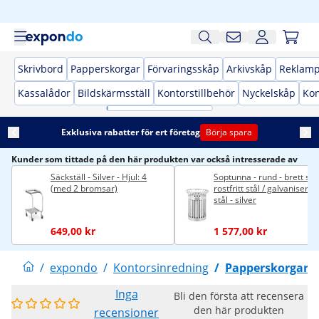
Skrivbord
Papperskorgar
Förvaringsskåp
Arkivskåp
Reklamp
Kassalådor
Bildskärmsställ
Kontorstillbehör
Nyckelskåp
Kon
Exklusiva rabatter för ert företag
Börja spara
Kunder som tittade på den här produkten var också intresserade av
Säckställ - Silver - Hjul: 4
Soptunna - rund - brett spå
(med 2 bromsar)
rostfritt stål / galvaniserat
stål - silver
649,00 kr
1 577,00 kr
/
expondo
/
Kontorsinredning
/
Papperskorgar
Inga
Bli den första att recensera
den här produkten
recensioner