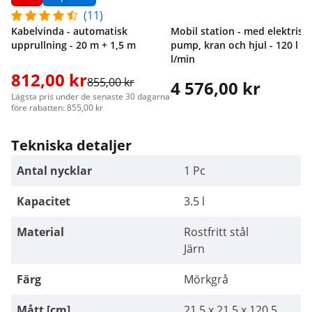
(11)
Kabelvinda - automatisk
Mobil station - med elektrisk
upprullning - 20 m + 1,5 m
pump, kran och hjul - 120 l - 
l/min
812,00 kr
855,00 kr
4 576,00 kr
Lägsta pris under de senaste 30 dagarna
före rabatten: 855,00 kr
Tekniska detaljer
Antal nycklar
1 Pc
Kapacitet
3.5 l
Material
Rostfritt stål
Järn
Färg
Mörkgrå
Mått [cm]
21.5 x 21.5 x 120.5