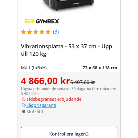
(3)
Vibrationsplatta - 53 x 37 cm - Upp
till 120 kg
Mått (LxBxH)
73 x 68 x 118 cm
4 866,00 kr
5 407,00 kr
Lägsta pris under de senaste 30 dagarna före rabatten:
5 407,00 kr
Tidsbegränsat erbjudande
Lågprisgaranti
Slutsåld
Kontrollera lager