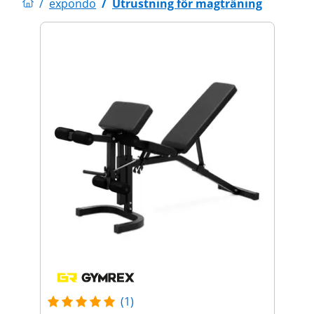
/
expondo
/
Utrustning för magträning
(1)