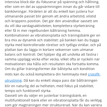
intensiva block där du fokuserar på spänning och hållning,
eller som en del av uppvärmningen innan du går vidare till
bänkövningar. Fördelen är att du enkelt kan justera hur
utmanande passet blir genom att ändra arbetstid, vilotid
och kroppens position. Det gör den användbar oavsett om
du vill öka vardagsaktiviteten, komplettera styrketräning
eller få in mer regelbunden bålträning hemma.
Kombinationen av vibrationsplatta och träningsbänk ger en
bra mix av dynamik och stabilitet: på bänken kan du bygga
styrka med kontrollerade rörelser och tydliga vinklar, och på
plattan kan du lägga in kortare sekvenser som utmanar
balans och kontroll. Det hjälper dig att undvika att fastna i
samma upplägg vecka efter vecka, vilket ofta är nyckeln när
motivationen ska hålla och resultaten ska fortsätta komma.
Om du gillar träningsformer där bålstyrka och kondition
möts kan du också komplettera din hemmayta med
crossfit-
utrustning
. Då kan du enkelt skapa pass där bålträningen
blir en naturlig del av helheten, med fokus på stabilitet,
tempo och funktionell styrka.
Oavsett om du väljer en justerbar träningsbänk, en
multifunktionell bänk eller en vibrationsplatta får du verktyg
som gör magträningen mer strukturerad. När du kan variera