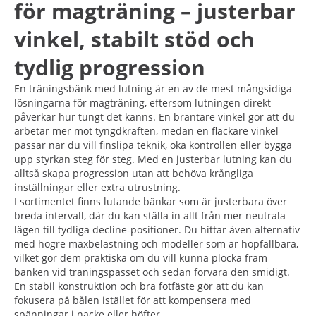
för magträning – justerbar
vinkel, stabilt stöd och
tydlig progression
En träningsbänk med lutning är en av de mest mångsidiga
lösningarna för magträning, eftersom lutningen direkt
påverkar hur tungt det känns. En brantare vinkel gör att du
arbetar mer mot tyngdkraften, medan en flackare vinkel
passar när du vill finslipa teknik, öka kontrollen eller bygga
upp styrkan steg för steg. Med en justerbar lutning kan du
alltså skapa progression utan att behöva krångliga
inställningar eller extra utrustning.
I sortimentet finns lutande bänkar som är justerbara över
breda intervall, där du kan ställa in allt från mer neutrala
lägen till tydliga decline-positioner. Du hittar även alternativ
med högre maxbelastning och modeller som är hopfällbara,
vilket gör dem praktiska om du vill kunna plocka fram
bänken vid träningspasset och sedan förvara den smidigt.
En stabil konstruktion och bra fotfäste gör att du kan
fokusera på bålen istället för att kompensera med
spänningar i nacke eller höfter.