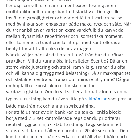
För dig som vill ha en ännu mer flexibel lösning är en
multifunktionell träningsbänk ett starkt val. Den ger fler
inställningsmöjligheter och gör det lätt att variera passet
med övningar som engagerar både mage, rygg och säte. När
du tränar bålen är variation extra värdefull: du kan växla
mellan dynamiska repetitioner och isometriska moment,
eller kombinera traditionella sit-ups med kontrollerade
benlyft för att träffa olika delar av magen.
När du väljer bänk är det bra att utgå från hur du tränar i
praktiken. Vill du kunna öka intensiteten över tid? Då är en
större vinkeljustering och stabil ram viktig. Tränar du ofta
och vill känna dig trygg med belastning? Då är maxkapacitet
och stabilitet centrala. Tränar du i mindre utrymme? Då gör
en hopfällbar konstruktion stor skillnad för
vardagslogistiken. Om du vill se fler alternativ inom samma
typ av utrustning kan du även titta på
viktbänkar
som passar
både magträning och annan styrketräning.
För att få ut mer av din bänk kan du tänka i enkla block:
börja med 2–3 set kontrollerade reps där du prioriterar
neutral rygg och mjuk, stabil andning. Lägg sedan in ett
statiskt set där du håller en position i 20–40 sekunder. Den
kombinationen ger både styrka och uthållighet i bålen och