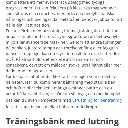
komplettera ett mer avancerat upplägg med tydliga
progressioner. Du kan fokusera på klassiska magövningar
som sit-ups och crunches, men också på benlyft, statiska
hållningar och övningar där hela bålen behöver jobba för att
hålla dig i rätt position.
En stor fördel med utrustning för magträning är att du kan
anpassa motstånd och svårighetsgrad utan att behöva byta
miljö eller avancerade maskiner. Genom att ändra lutningen
på bänken, justera tempo och rörelseomfång eller lägga in
pauser i toppläget kan du styra intensiteten exakt efter din
nivå. På så sätt blir det enklare att träna smart och
konsekvent, oavsett om målet är styrka, uthållighet eller mer
definierade magmuskler.
För bästa resultat är det klokt att se magen som en del av
helheten. När du kombinerar bålträning med stabila ben
och höfter blir tekniken i många övningar bättre och du
orkar hålla kvalitet längre. Om du vill bygga en mer komplett
bas kan du även komplettera med
utrustning för benträning
för att skapa balans mellan bål och underkropp.
Träningsbänk med lutning