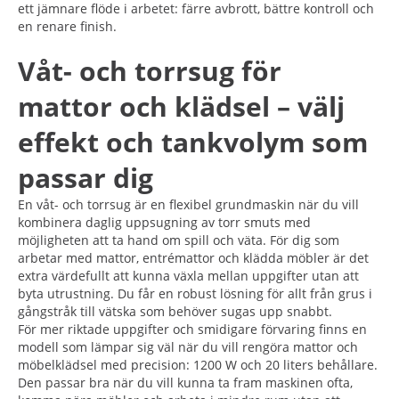
ett jämnare flöde i arbetet: färre avbrott, bättre kontroll och
en renare finish.
Våt- och torrsug för
mattor och klädsel – välj
effekt och tankvolym som
passar dig
En våt- och torrsug är en flexibel grundmaskin när du vill
kombinera daglig uppsugning av torr smuts med
möjligheten att ta hand om spill och väta. För dig som
arbetar med mattor, entrémattor och klädda möbler är det
extra värdefullt att kunna växla mellan uppgifter utan att
byta utrustning. Du får en robust lösning för allt från grus i
gångstråk till vätska som behöver sugas upp snabbt.
För mer riktade uppgifter och smidigare förvaring finns en
modell som lämpar sig väl när du vill rengöra mattor och
möbelklädsel med precision: 1200 W och 20 liters behållare.
Den passar bra när du vill kunna ta fram maskinen ofta,