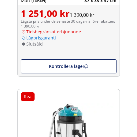
Mått (LxBxH)
37 x 33 x 47 cm
1 251,00 kr
1 390,00 kr
Lägsta pris under de senaste 30 dagarna före rabatten:
1 390,00 kr
Tidsbegränsat erbjudande
Lågprisgaranti
Slutsåld
Kontrollera lager
Rea