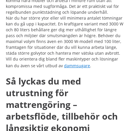
komma nära möbler och arbeta i mindre rum utan att
kompromissa med sugförmåga. Det är ett praktiskt val för
regelbunden punktstädning och löpande underhåll.
När du har större ytor eller vill minimera antalet tömningar
kan du gå upp i kapacitet. En kraftigare variant med 3000 W
och 80 liters behållare ger dig mer uthållighet för längre
pass och miljöer där smutsmängden är högre. Behöver du
maximal volym finns även en 3000 W-modell med 100 liter,
framtagen för situationer där du vill kunna arbeta länge,
städa större golvytor och hantera mer vätska utan avbrott.
Vill du orientera dig bland fler maskintyper och lösningar
kan du även se vårt utbud av
dammsugare
.
Så lyckas du med
utrustning för
mattrengöring –
arbetsflöde, tillbehör och
långsiktig ekonomi