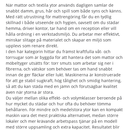
När mattor och textila ytor används dagligen samlar de
snabbt damm, grus, hår och spill som både syns och känns.
Med rätt utrustning för mattrengöring får du en tydlig
skillnad i både utseende och hygien, oavsett om du städar
hemma, driver kontor, tar hand om en reception eller vill
hålla ordning i en verkstadsmiljö. Du arbetar mer effektivt,
minskar slitage på materialet och skapar en miljö som
upplevs som renare direkt.
I den här kategorin hittar du främst kraftfulla våt- och
torrsugar som är byggda för att hantera det som mattor och
möbeltyger utsätts för: torr smuts som arbetar sig ner i
fibrerna, och vätskor som behöver tas om hand snabbt
innan de ger fläckar eller lukt. Maskinerna är konstruerade
för att ge stabil sugkraft, hög tålighet och smidig hantering,
så att du kan städa med en jämn och förutsägbar kvalitet
även när ytorna är stora.
Du väljer mellan olika effekt- och volymklasser beroende på
hur mycket du städar och hur ofta du behöver tömma
behållaren. För mindre och medelstora ytor kan en kompakt
maskin vara det mest praktiska alternativet, medan större
lokaler och mer krävande arbetspass tjänar på en modell
med större uppsamling och extra kapacitet. Resultatet blir