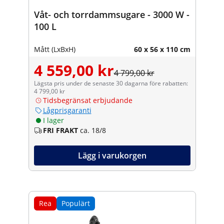
Våt- och torrdammsugare - 3000 W -
100 L
Mått (LxBxH)
60 x 56 x 110 cm
4 559,00 kr
4 799,00 kr
Lägsta pris under de senaste 30 dagarna före rabatten:
4 799,00 kr
Tidsbegränsat erbjudande
Lågprisgaranti
I lager
FRI FRAKT
ca. 18/8
Lägg i varukorgen
Rea
Populärt