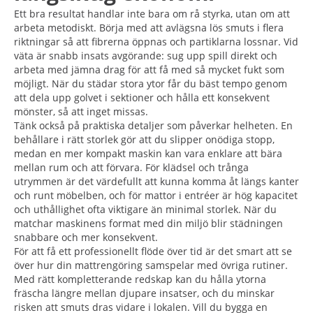
Ett bra resultat handlar inte bara om rå styrka, utan om att
arbeta metodiskt. Börja med att avlägsna lös smuts i flera
riktningar så att fibrerna öppnas och partiklarna lossnar. Vid
väta är snabb insats avgörande: sug upp spill direkt och
arbeta med jämna drag för att få med så mycket fukt som
möjligt. När du städar stora ytor får du bäst tempo genom
att dela upp golvet i sektioner och hålla ett konsekvent
mönster, så att inget missas.
Tänk också på praktiska detaljer som påverkar helheten. En
behållare i rätt storlek gör att du slipper onödiga stopp,
medan en mer kompakt maskin kan vara enklare att bära
mellan rum och att förvara. För klädsel och trånga
utrymmen är det värdefullt att kunna komma åt längs kanter
och runt möbelben, och för mattor i entréer är hög kapacitet
och uthållighet ofta viktigare än minimal storlek. När du
matchar maskinens format med din miljö blir städningen
snabbare och mer konsekvent.
För att få ett professionellt flöde över tid är det smart att se
över hur din mattrengöring samspelar med övriga rutiner.
Med rätt kompletterande redskap kan du hålla ytorna
fräscha längre mellan djupare insatser, och du minskar
risken att smuts dras vidare i lokalen. Vill du bygga en