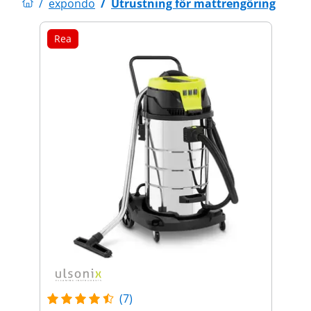
/
expondo
/
Utrustning för mattrengöring
Rea
(7)