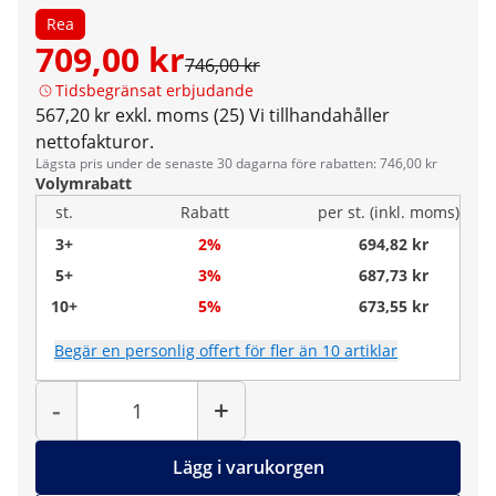
Rea
709,00 kr
746,00 kr
Tidsbegränsat erbjudande
567,20 kr exkl. moms (25)
Vi tillhandahåller
nettofakturor.
Lägsta pris under de senaste 30 dagarna före rabatten: 746,00 kr
Volymrabatt
st.
Rabatt
per st. (inkl. moms)
3+
2%
694,82 kr
5+
3%
687,73 kr
10+
5%
673,55 kr
Begär en personlig offert för fler än 10 artiklar
Antal
-
+
Lägg i varukorgen