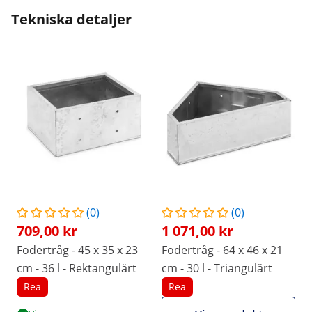
Tekniska detaljer
(0)
(0)
709,00 kr
1 071,00 kr
Fodertråg - 45 x 35 x 23
Fodertråg - 64 x 46 x 21
cm - 36 l - Rektangulärt
cm - 30 l - Triangulärt
Rea
Rea