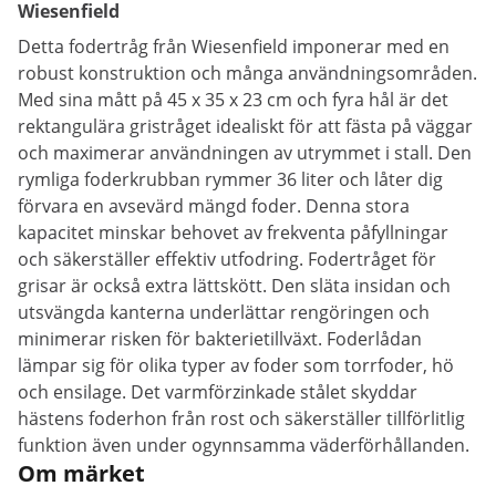
Wiesenfield
Detta fodertråg från Wiesenfield imponerar med en
robust konstruktion och många användningsområden.
Med sina mått på 45 x 35 x 23 cm och fyra hål är det
rektangulära gristråget idealiskt för att fästa på väggar
och maximerar användningen av utrymmet i stall. Den
rymliga foderkrubban rymmer 36 liter och låter dig
förvara en avsevärd mängd foder. Denna stora
kapacitet minskar behovet av frekventa påfyllningar
och säkerställer effektiv utfodring. Fodertråget för
grisar är också extra lättskött. Den släta insidan och
utsvängda kanterna underlättar rengöringen och
minimerar risken för bakterietillväxt. Foderlådan
lämpar sig för olika typer av foder som torrfoder, hö
och ensilage. Det varmförzinkade stålet skyddar
hästens foderhon från rost och säkerställer tillförlitlig
funktion även under ogynnsamma väderförhållanden.
Om märket