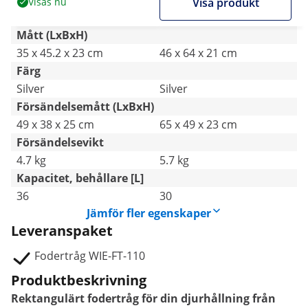
Visas nu
Visa produkt
Mått (LxBxH)
35 x 45.2 x 23 cm
46 x 64 x 21 cm
Färg
Silver
Silver
Försändelsemått (LxBxH)
49 x 38 x 25 cm
65 x 49 x 23 cm
Försändelsevikt
4.7 kg
5.7 kg
Kapacitet, behållare [L]
36
30
Jämför fler egenskaper
Leveranspaket
Fodertråg WIE-FT-110
Produktbeskrivning
Rektangulärt fodertråg för din djurhållning från