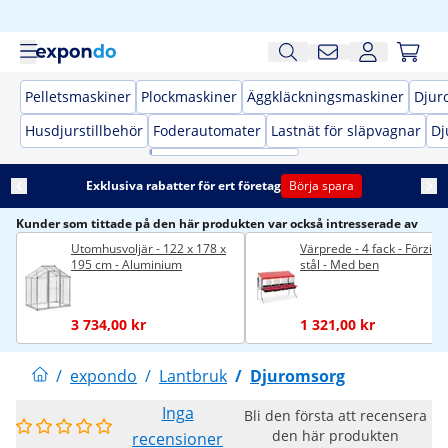
Pelletsmaskiner
Plockmaskiner
Äggkläckningsmaskiner
Djur
Husdjurstillbehör
Foderautomater
Lastnät för släpvagnar
Dj
Exklusiva rabatter för ert företag
Börja spara
Kunder som tittade på den här produkten var också intresserade av
Utomhusvoljär - 122 x 178 x
Värprede - 4 fack - Förzink
195 cm - Aluminium
stål - Med ben
3 734,00 kr
1 321,00 kr
/
expondo
/
Lantbruk
/
Djuromsorg
Inga
Bli den första att recensera
den här produkten
recensioner