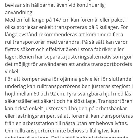
bevisar sin hållbarhet även vid kontinuerlig
användning.
Med en full längd på 147 cm kan föremål eller paket i
olika storlekar enkelt transporteras på 9 kullager. För
långa avstånd rekommenderas att kombinera flera
rulltransportörer med varandra. På så sätt kan varor
flyttas säkert och effektivt även i stora fabriker eller
lager. Benen har separata justeringsalternativ som gör
det möjligt för användaren att ändra transportbordets
vinkel.
För att kompensera för ojämna golv eller för sluttande
underlag kan rulltransportörens ben justeras steglöst i
höjd mellan 60 och 92 cm. Fyra svängbara hjul med lås
säkerställer ett säkert och halklöst läge. Transportören
kan också enkelt justeras till höjden på arbetsbänkar
eller lastningsramper, så att föremål kan transporteras
från en arbetsstation till nästa utan att behöva lyftas.
Om rulltransportören inte behövs tillfälligtvis kan