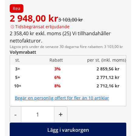
Rea
2 948,00 kr
3 103,00 kr
Tidsbegränsat erbjudande
2 358,40 kr exkl. moms (25)
Vi tillhandahåller
nettofakturor.
Lägsta pris under de senaste 30 dagarna före rabatten: 3 103,00 kr
Volymrabatt
st.
Rabatt
per st. (inkl. moms)
3+
3%
2 859,56 kr
5+
6%
2 771,12 kr
10+
8%
2 712,16 kr
Begär en personlig offert för fler än 10 artiklar
Antal
-
+
Lägg i varukorgen