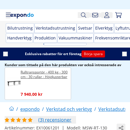
Bilutrustning
Verkstadsutrustning
Svetsar
Elverktyg
Lyftutr
Handverktyg
Produktion
Vakuummaskiner
Frekvensomriktar
Exklusiva rabatter för ert företag
Börja spara
Kunder som tittade på den här produkten var också intresserade av
Rulltransportör - 400 kg - 300
cm - 30 rullar - Höjdjusterbar
7 940,00 kr
/
expondo
/
Verkstad och verktyg
/
Verkstadsutru
(3) recensioner
|
Artikelnummer:
EX10061201
Modell:
MSW-RT-130