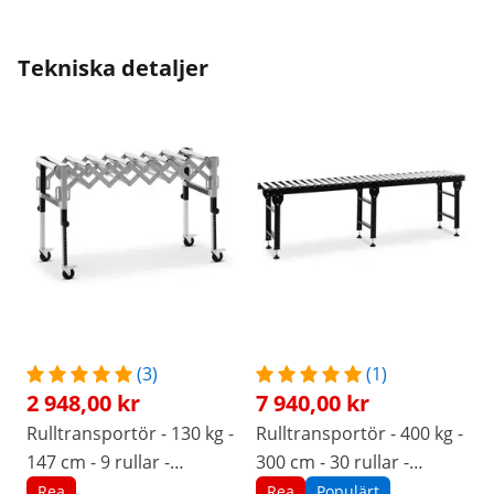
Tekniska detaljer
(3)
(1)
2 948,00 kr
7 940,00 kr
Rulltransportör - 130 kg -
Rulltransportör - 400 kg -
147 cm - 9 rullar -
300 cm - 30 rullar -
Höjdjusterbar -
Höjdjusterbar
Rea
Rea
Populärt