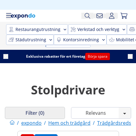
Restaurangutrustning
Verkstad och verktyg
Städutrustning
Kontorsinredning
Mobilitet
Exklusiva rabatter för ert företag
Börja spara
Stolpdrivare
Filter (0)
/
expondo
/
Hem och trädgård
/
Trädgårdsredsk