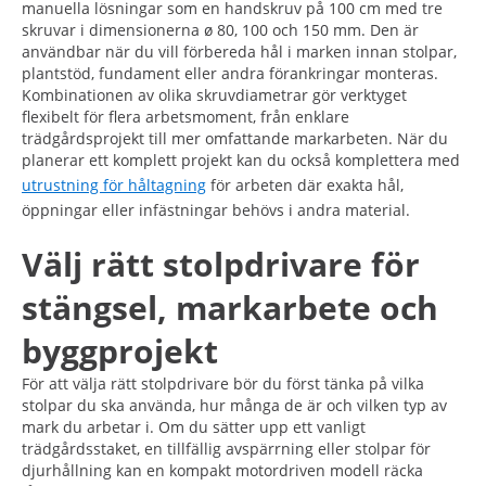
manuella lösningar som en handskruv på 100 cm med tre
skruvar i dimensionerna ø 80, 100 och 150 mm. Den är
användbar när du vill förbereda hål i marken innan stolpar,
plantstöd, fundament eller andra förankringar monteras.
Kombinationen av olika skruvdiametrar gör verktyget
flexibelt för flera arbetsmoment, från enklare
trädgårdsprojekt till mer omfattande markarbeten. När du
planerar ett komplett projekt kan du också komplettera med
utrustning för håltagning
för arbeten där exakta hål,
öppningar eller infästningar behövs i andra material.
Välj rätt stolpdrivare för
stängsel, markarbete och
byggprojekt
För att välja rätt stolpdrivare bör du först tänka på vilka
stolpar du ska använda, hur många de är och vilken typ av
mark du arbetar i. Om du sätter upp ett vanligt
trädgårdsstaket, en tillfällig avspärrning eller stolpar för
djurhållning kan en kompakt motordriven modell räcka