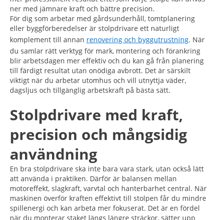
ner med jämnare kraft och bättre precision.
För dig som arbetar med gårdsunderhåll, tomtplanering
eller byggförberedelser är stolpdrivare ett naturligt
komplement till annan
renovering och byggutrustning
. När
du samlar rätt verktyg för mark, montering och förankring
blir arbetsdagen mer effektiv och du kan gå från planering
till färdigt resultat utan onödiga avbrott. Det är särskilt
viktigt när du arbetar utomhus och vill utnyttja väder,
dagsljus och tillgänglig arbetskraft på bästa sätt.
Stolpdrivare med kraft,
precision och mångsidig
användning
En bra stolpdrivare ska inte bara vara stark, utan också lätt
att använda i praktiken. Därför är balansen mellan
motoreffekt, slagkraft, varvtal och hanterbarhet central. När
maskinen överför kraften effektivt till stolpen får du mindre
spillenergi och kan arbeta mer fokuserat. Det är en fördel
när du monterar staket längs längre sträckor, sätter upp