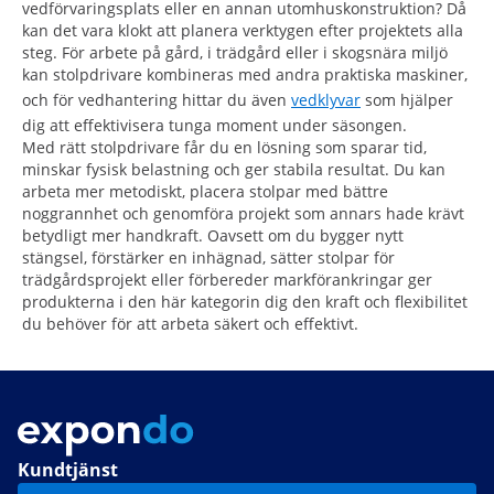
vedförvaringsplats eller en annan utomhuskonstruktion? Då
kan det vara klokt att planera verktygen efter projektets alla
steg. För arbete på gård, i trädgård eller i skogsnära miljö
kan stolpdrivare kombineras med andra praktiska maskiner,
och för vedhantering hittar du även
vedklyvar
som hjälper
dig att effektivisera tunga moment under säsongen.
Med rätt stolpdrivare får du en lösning som sparar tid,
minskar fysisk belastning och ger stabila resultat. Du kan
arbeta mer metodiskt, placera stolpar med bättre
noggrannhet och genomföra projekt som annars hade krävt
betydligt mer handkraft. Oavsett om du bygger nytt
stängsel, förstärker en inhägnad, sätter stolpar för
trädgårdsprojekt eller förbereder markförankringar ger
produkterna i den här kategorin dig den kraft och flexibilitet
du behöver för att arbeta säkert och effektivt.
Kundtjänst