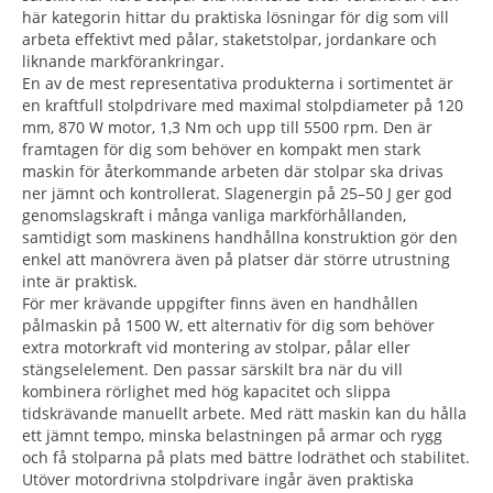
här kategorin hittar du praktiska lösningar för dig som vill
arbeta effektivt med pålar, staketstolpar, jordankare och
liknande markförankringar.
En av de mest representativa produkterna i sortimentet är
en kraftfull stolpdrivare med maximal stolpdiameter på 120
mm, 870 W motor, 1,3 Nm och upp till 5500 rpm. Den är
framtagen för dig som behöver en kompakt men stark
maskin för återkommande arbeten där stolpar ska drivas
ner jämnt och kontrollerat. Slagenergin på 25–50 J ger god
genomslagskraft i många vanliga markförhållanden,
samtidigt som maskinens handhållna konstruktion gör den
enkel att manövrera även på platser där större utrustning
inte är praktisk.
För mer krävande uppgifter finns även en handhållen
pålmaskin på 1500 W, ett alternativ för dig som behöver
extra motorkraft vid montering av stolpar, pålar eller
stängselelement. Den passar särskilt bra när du vill
kombinera rörlighet med hög kapacitet och slippa
tidskrävande manuellt arbete. Med rätt maskin kan du hålla
ett jämnt tempo, minska belastningen på armar och rygg
och få stolparna på plats med bättre lodräthet och stabilitet.
Utöver motordrivna stolpdrivare ingår även praktiska