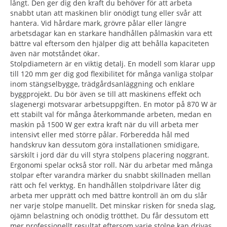
långt. Den ger dig den kraft du behöver för att arbeta
snabbt utan att maskinen blir onödigt tung eller svår att
hantera. Vid hårdare mark, grövre pålar eller längre
arbetsdagar kan en starkare handhållen pålmaskin vara ett
bättre val eftersom den hjälper dig att behålla kapaciteten
även när motståndet ökar.
Stolpdiametern är en viktig detalj. En modell som klarar upp
till 120 mm ger dig god flexibilitet för många vanliga stolpar
inom stängselbygge, trädgårdsanläggning och enklare
byggprojekt. Du bör även se till att maskinens effekt och
slagenergi motsvarar arbetsuppgiften. En motor på 870 W är
ett stabilt val för många återkommande arbeten, medan en
maskin på 1500 W ger extra kraft när du vill arbeta mer
intensivt eller med större pålar. Förberedda hål med
handskruv kan dessutom göra installationen smidigare,
särskilt i jord där du vill styra stolpens placering noggrant.
Ergonomi spelar också stor roll. När du arbetar med många
stolpar efter varandra märker du snabbt skillnaden mellan
rätt och fel verktyg. En handhållen stolpdrivare låter dig
arbeta mer upprätt och med bättre kontroll än om du slår
ner varje stolpe manuellt. Det minskar risken för sneda slag,
ojämn belastning och onödig trötthet. Du får dessutom ett
mer professionellt resultat eftersom varje stolpe kan drivas