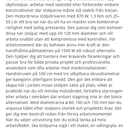
skyltstolpar, arbetar med växtstöd eller förbereder enklare
konstruktioner där stolparna måste stå stabilt från början.
Den motordrivna stolpdrivaren med 870 W, 1,3 Nm och 25–
50 J är ett bra val när du vill ha en maskin som kombinerar
rörlighet med tydlig prestanda. Den passar dig som behöver
driva ner stolpar med upp till 120 mm diameter och vill
arbeta snabbt utan att kompromissa med kontrollen. För
arbetsmoment där du behöver ännu mer kraft är den
handhållna pålmaskinen på 1500 W ett robust alternativ.
Den hjälper dig att hantera mer krävande förankringar och
passar bra för både privata projekt och professionella
användare som ofta arbetar med markinstallationer.
Handskruven på 100 cm med tre utbytbara skruvdiametrar
ger kategorin ytterligare bredd. Den gör det enklare att
skapa hål i jorden innan stolpen sätts på plats, vilket är
praktiskt när du vill minska motståndet, förbättra styrningen
eller arbeta i områden där enbart slagning inte är det bästa
alternativet. Med diametrarna ø 80, 100 och 150 mm kan du
anpassa hålet efter stolpens storlek och projektets krav. Det
ger dig mer kontroll redan från första arbetsmomentet.
När du väljer utrustning bör du också tänka på hela
arbetsflödet. Ska stolparna ingå i ett staket, en odlingsyta, en