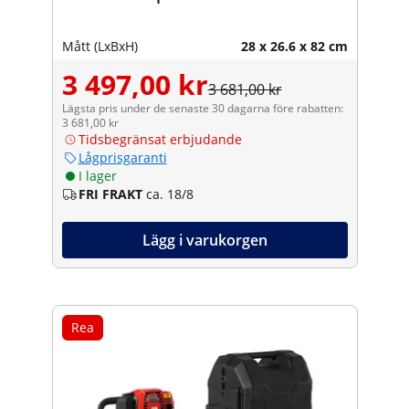
Mått (LxBxH)
28 x 26.6 x 82 cm
3 497,00 kr
3 681,00 kr
Lägsta pris under de senaste 30 dagarna före rabatten:
3 681,00 kr
Tidsbegränsat erbjudande
Lågprisgaranti
I lager
FRI FRAKT
ca. 18/8
Lägg i varukorgen
Rea