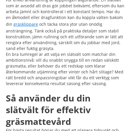
som är avsedd att dras gör jobbet bekvämt, eftersom du kan
arbeta jämnt och kontrollerat i ett konstant tempo. Har du
en åkmodell eller dragfunktion kan du koppla välten bakom
din
gräsklippare
och täcka stora ytor utan onödig
ansträngning. Tänk också på praktiska detaljer som stabil
konstruktion, jämn rullning och ett utförande som är lätt att
rengöra efter användning, särskilt om du jobbar med jord,
sand eller fuktig gräsyta.
En bra tumregel är att välja en slätvält som matchar din
ambitionsnivå: vill du snabbt snygga till en redan välskött
gräsmatta, eller behöver du ett redskap som klarar
återkommande utjämning efter vinter och hårt slitage? Med
rätt bredd och anpassningsbar vikt får du ett verktyg som
levererar konsekventa resultat säsong efter säsong.
Så använder du din
slätvält för effektiv
gräsmattevård
För bästa resultat börjar du med att planera tidpunkt och