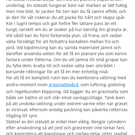
underlag. En slätvält fungerar bäst när marken är lätt fuktig
men inte blöt. Är jorden för torr kan du få sämre effekt, och
är den för våt riskerar du att packa för hårt och skapa spår.
Kör i lugnt tempo och gör hellre fler lättare pass än ett
tungt, särskilt om du är osäker på hur känslig din gräsyta är.
Vid sådd kan du först förbereda ytan, så fröna, och sedan
välta försiktigt för att förbättra kontakten mellan frö och
jord. Vid topdressing kan du sprida materialet jämnt och
därefter använda välten för att få en planare yta som känns
fastare under fötterna. Om du vill jämna till små gropar kan
du fylla dem, kratta till och sedan välta över området i
korsande riktningar för att få en mer enhetlig nivå.
För att få en komplett rutin kan du kombinera vältning med
andra moment inom
gräsmattevård
, som luftning, gödsling
och regelbunden klippning. Då bygger du en gräsmatta som
både ser bättre ut och står emot vardagsslitage. Tänk även
på att undvika vältning under extrem värme eller när gräset
är stressat, eftersom onödig packning kan påverka rötternas
tillgång till syre.
Skötsel av din slätvält är enkel men viktig. Rengör cylindern
efter användning så att jord och gräsrester inte torkar fast,
och kontrollera att kopplingar och rörliga delar sitter stadigt.