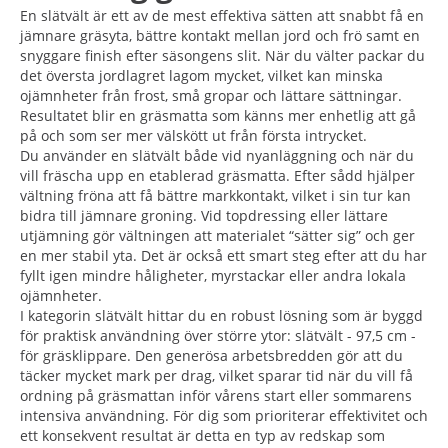
En slätvält är ett av de mest effektiva sätten att snabbt få en
jämnare gräsyta, bättre kontakt mellan jord och frö samt en
snyggare finish efter säsongens slit. När du välter packar du
det översta jordlagret lagom mycket, vilket kan minska
ojämnheter från frost, små gropar och lättare sättningar.
Resultatet blir en gräsmatta som känns mer enhetlig att gå
på och som ser mer välskött ut från första intrycket.
Du använder en slätvält både vid nyanläggning och när du
vill fräscha upp en etablerad gräsmatta. Efter sådd hjälper
vältning fröna att få bättre markkontakt, vilket i sin tur kan
bidra till jämnare groning. Vid topdressing eller lättare
utjämning gör vältningen att materialet “sätter sig” och ger
en mer stabil yta. Det är också ett smart steg efter att du har
fyllt igen mindre håligheter, myrstackar eller andra lokala
ojämnheter.
I kategorin slätvält hittar du en robust lösning som är byggd
för praktisk användning över större ytor: slätvält - 97,5 cm -
för gräsklippare. Den generösa arbetsbredden gör att du
täcker mycket mark per drag, vilket sparar tid när du vill få
ordning på gräsmattan inför vårens start eller sommarens
intensiva användning. För dig som prioriterar effektivitet och
ett konsekvent resultat är detta en typ av redskap som