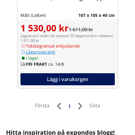
Mått (LxBxH)
107 x 105 x 40 cm
1 530,00 kr
1 611,00 kr
Lägsta pris under de senaste 30 dagarna före rabatten:
1 611,00 kr
Tidsbegränsat erbjudande
Lågprisgaranti
I lager
FRI FRAKT
ca. 14/8
Lägg i varukorgen
Första
Sista
1
Hitta inspiration på expondos blogg!