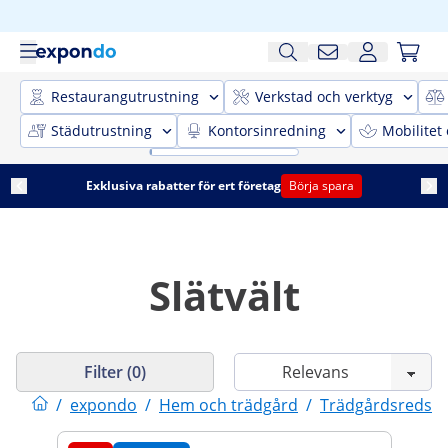
Restaurangutrustning
Verkstad och verktyg
Städutrustning
Kontorsinredning
Mobilitet
Exklusiva rabatter för ert företag
Börja spara
Slätvält
Filter (0)
/
expondo
/
Hem och trädgård
/
Trädgårdsredsk