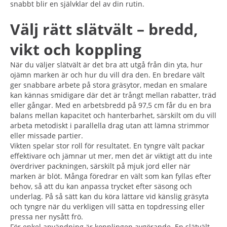
snabbt blir en självklar del av din rutin.
Välj rätt slätvält – bredd,
vikt och koppling
När du väljer slätvält är det bra att utgå från din yta, hur
ojämn marken är och hur du vill dra den. En bredare vält
ger snabbare arbete på stora gräsytor, medan en smalare
kan kännas smidigare där det är trångt mellan rabatter, träd
eller gångar. Med en arbetsbredd på 97,5 cm får du en bra
balans mellan kapacitet och hanterbarhet, särskilt om du vill
arbeta metodiskt i parallella drag utan att lämna strimmor
eller missade partier.
Vikten spelar stor roll för resultatet. En tyngre vält packar
effektivare och jämnar ut mer, men det är viktigt att du inte
överdriver packningen, särskilt på mjuk jord eller när
marken är blöt. Många föredrar en vält som kan fyllas efter
behov, så att du kan anpassa trycket efter säsong och
underlag. På så sätt kan du köra lättare vid känslig gräsyta
och tyngre när du verkligen vill sätta en topdressing eller
pressa ner nysått frö.
För enkel användning är kopplingen avgörande. En slätvält