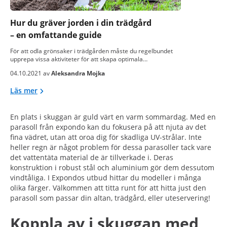
Hur du gräver jorden i din trädgård
– en omfattande guide
För att odla grönsaker i trädgården måste du regelbundet
upprepa vissa aktiviteter för att skapa optimala…
04.10.2021 av
Aleksandra Mojka
Läs mer
En plats i skuggan är guld värt en varm sommardag. Med en
parasoll från expondo kan du fokusera på att njuta av det
fina vädret, utan att oroa dig för skadliga UV-strålar. Inte
heller regn är något problem för dessa parasoller tack vare
det vattentäta material de är tillverkade i. Deras
konstruktion i robust stål och aluminium gör dem dessutom
vindtåliga. I Expondos utbud hittar du modeller i många
olika färger. Välkommen att titta runt för att hitta just den
parasoll som passar din altan, trädgård, eller uteservering!
Koppla av i skuggan med