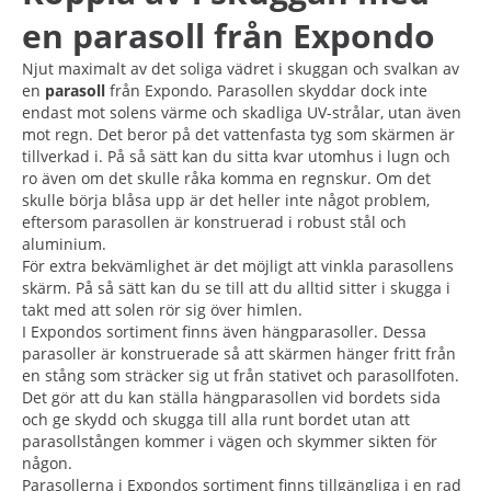
en parasoll från Expondo
Njut maximalt av det soliga vädret i skuggan och svalkan av
en
parasoll
från Expondo. Parasollen skyddar dock inte
endast mot solens värme och skadliga UV-strålar, utan även
mot regn. Det beror på det vattenfasta tyg som skärmen är
tillverkad i. På så sätt kan du sitta kvar utomhus i lugn och
ro även om det skulle råka komma en regnskur. Om det
skulle börja blåsa upp är det heller inte något problem,
eftersom parasollen är konstruerad i robust stål och
aluminium.
För extra bekvämlighet är det möjligt att vinkla parasollens
skärm. På så sätt kan du se till att du alltid sitter i skugga i
takt med att solen rör sig över himlen.
I Expondos sortiment finns även hängparasoller. Dessa
parasoller är konstruerade så att skärmen hänger fritt från
en stång som sträcker sig ut från stativet och parasollfoten.
Det gör att du kan ställa hängparasollen vid bordets sida
och ge skydd och skugga till alla runt bordet utan att
parasollstången kommer i vägen och skymmer sikten för
någon.
Parasollerna i Expondos sortiment finns tillgängliga i en rad