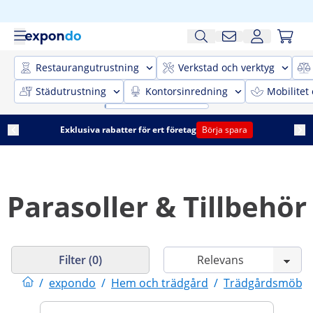
Restaurangutrustning
Verkstad och verktyg
Städutrustning
Kontorsinredning
Mobilitet
Exklusiva rabatter för ert företag
Börja spara
Parasoller & Tillbehör
Filter (0)
/
expondo
/
Hem och trädgård
/
Trädgårdsmöble