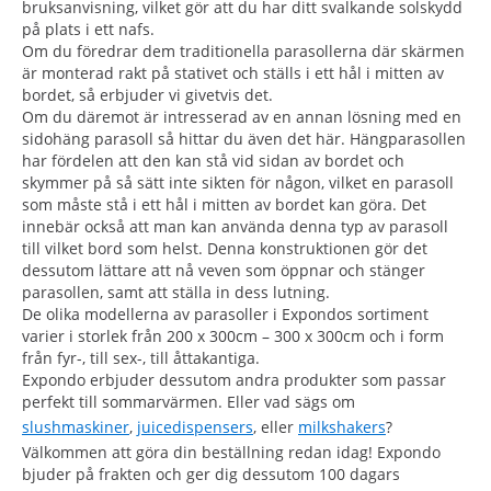
bruksanvisning, vilket gör att du har ditt svalkande solskydd
på plats i ett nafs.
Om du föredrar dem traditionella parasollerna där skärmen
är monterad rakt på stativet och ställs i ett hål i mitten av
bordet, så erbjuder vi givetvis det.
Om du däremot är intresserad av en annan lösning med en
sidohäng parasoll så hittar du även det här. Hängparasollen
har fördelen att den kan stå vid sidan av bordet och
skymmer på så sätt inte sikten för någon, vilket en parasoll
som måste stå i ett hål i mitten av bordet kan göra. Det
innebär också att man kan använda denna typ av parasoll
till vilket bord som helst. Denna konstruktionen gör det
dessutom lättare att nå veven som öppnar och stänger
parasollen, samt att ställa in dess lutning.
De olika modellerna av parasoller i Expondos sortiment
varier i storlek från 200 x 300cm – 300 x 300cm och i form
från fyr-, till sex-, till åttakantiga.
Expondo erbjuder dessutom andra produkter som passar
perfekt till sommarvärmen. Eller vad sägs om
slushmaskiner
,
juicedispensers
, eller
milkshakers
?
Välkommen att göra din beställning redan idag! Expondo
bjuder på frakten och ger dig dessutom 100 dagars