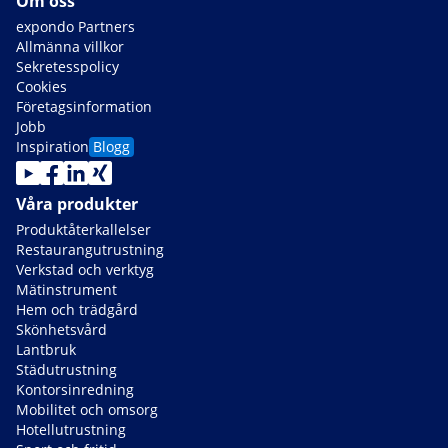
Om oss
expondo Partners
Allmänna villkor
Sekretesspolicy
Cookies
Företagsinformation
Jobb
Inspiration
Blogg
Våra produkter
Produktåterkallelser
Restaurangutrustning
Verkstad och verktyg
Mätinstrument
Hem och trädgård
Skönhetsvård
Lantbruk
Städutrustning
Kontorsinredning
Mobilitet och omsorg
Hotellutrustning