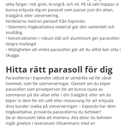
olika färger: röd, grön, brungrå, och vit. På så sätt hoppas vi
kunna erbjuda dig en parasoll som passar just din altan,
trädgård, eller uteservering.
Fördelarna med en
parasoll
från Expondo:
• Skärmens högkvalitativa material gör den vattentätt och
vindtålig.
• Konstruktionen i robust stål och aluminium ger parasollen
längre livslängd.
• Möjligheten att vinkla parasollen gör att du alltid kan sitta i
skugga.
Hitta rätt parasoll för dig
Parasollerna i Expondos utbud är utmärkta val för såväl
hemmet, som för uterserveringar. Oavsett om du köper
parasollen som privatperson för att kunna njuta av
sommaren på din altan eller i din trädgård, eller om du
köper in dem för ett café eller restaurang för att erbjuda
dina kunder svalka på uteserveringen – Expondo har dem
högkvalitativa, prisvärda parasollerna du behöver!
De är dessutom lätta att montera. Alla delar du behöver
ingår givetvis i leveransen tillsammans med en