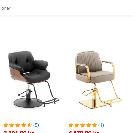
sioner
(5)
(1)
3 601,00 kr
4 879,00 kr