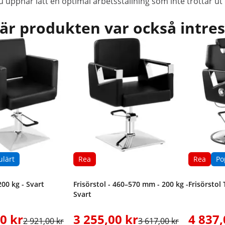
u uppnår lätt en optimal arbetsställning som inte tröttar ut
är produkten var också intre
ulärt
Rea
Rea
Po
200 kg - Svart
Frisörstol - 460–570 mm - 200 kg -
Frisörstol 
Svart
0 kr
3 255,00 kr
4 837,
2 921,00 kr
3 617,00 kr