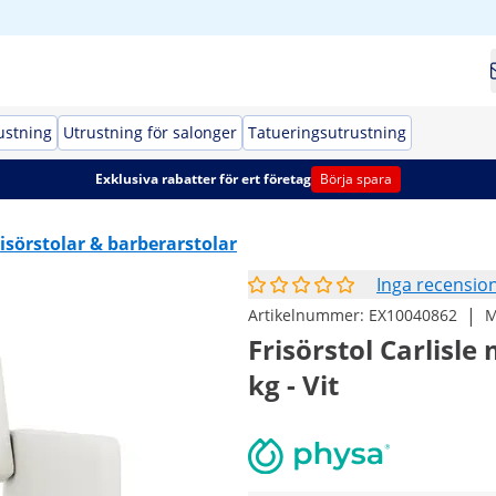
ustning
Utrustning för salonger
Tatueringsutrustning
Exklusiva rabatter för ert företag
Börja spara
isörstolar & barberarstolar
Inga recensio
|
Artikelnummer:
EX10040862
M
Frisörstol Carlisle
kg - Vit