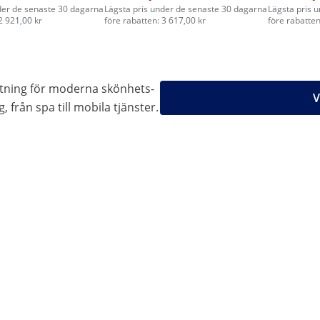
der de senaste 30 dagarna
Lägsta pris under de senaste 30 dagarna
Lägsta pris 
2 921,00 kr
före rabatten: 3 617,00 kr
före rabatten
stning för moderna skönhets-
V
 från spa till mobila tjänster.