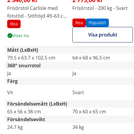
Frisörstol Carlisle med
Frisörstol - 200 kg - Svart
fotstöd - Sitthöjd 49–63 cm
Rea
Populärt
- 150 kg - Vit
Rea
Visa produkt
Visas nu
Mått (LxBxH)
79.5 x 63.7 x 102.5 cm
64 x 68 x 96.5 cm
360° snurrstol
Ja
Ja
Färg
Vit
Svart
Försändelsemått (LxBxH)
65 x 56 x 38 cm
70 x 60 x 65 cm
Försändelsevikt
24.7 kg
34 kg