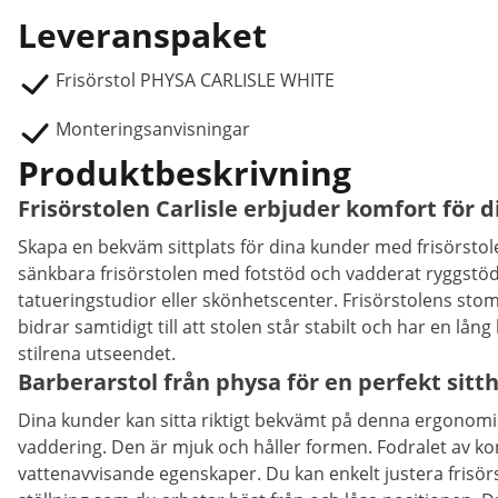
Leveranspaket
Frisörstol PHYSA CARLISLE WHITE
Monteringsanvisningar
Produktbeskrivning
Frisörstolen Carlisle erbjuder komfort för 
Skapa en bekväm sittplats för dina kunder med frisörstolen C
sänkbara frisörstolen med fotstöd och vadderat ryggstöd 
tatueringstudior eller skönhetscenter. Frisörstolens stomm
bidrar samtidigt till att stolen står stabilt och har en lång
stilrena utseendet.
Barberarstol från physa för en perfekt sitt
Dina kunder kan sitta riktigt bekvämt på denna ergonom
vaddering. Den är mjuk och håller formen. Fodralet av ko
vattenavvisande egenskaper. Du kan enkelt justera frisör