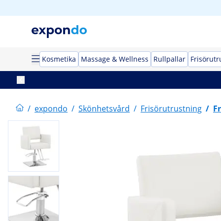
Kosmetika
Massage & Wellness
Rullpallar
Frisörutr
/
expondo
/
Skönhetsvård
/
Frisörutrustning
/
Fr