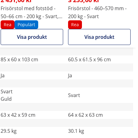
Frisörstol med fotstöd -
Frisörstol - 460–570 mm -
50–66 cm - 200 kg - Svart,
200 kg - Svart
guld
Rea
Populärt
Rea
Visa produkt
Visa produkt
85 x 60 x 103 cm
60.5 x 61.5 x 96 cm
Ja
Ja
Svart
Svart
Guld
63 x 42 x 59 cm
64 x 62 x 63 cm
29.5 kg
30.1 kg