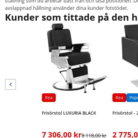
ställning som du arbetar bäst från och låsa positionen. D
avslappnad hållning använder dina kunder fotstödet.
Kunder som tittade på den h
Rea
Rea
Pop
Frisörstol LUXURIA BLACK
Frisörstol - 
7 306,00 kr
2 775,0
8 118,00 kr