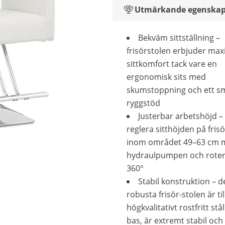
Utmärkande egenskap
Bekväm sittställning –
frisörstolen erbjuder max
sittkomfort tack vare en
ergonomisk sits med
skumstoppning och ett sm
ryggstöd
Justerbar arbetshöjd –
reglera sitthöjden på fris
inom området 49–63 cm 
hydraulpumpen och roter
360°
Stabil konstruktion – d
robusta frisör-stolen är ti
högkvalitativt rostfritt st
bas, är extremt stabil oc