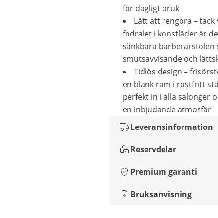
för dagligt bruk
Lätt att rengöra – tack
fodralet i konstläder är d
sänkbara barberarstolen s
smutsavvisande och lätts
Tidlös design – frisör
en blank ram i rostfritt st
perfekt in i alla salonger 
en inbjudande atmosfär
Leveransinformation
Reservdelar
Premium garanti
Bruksanvisning