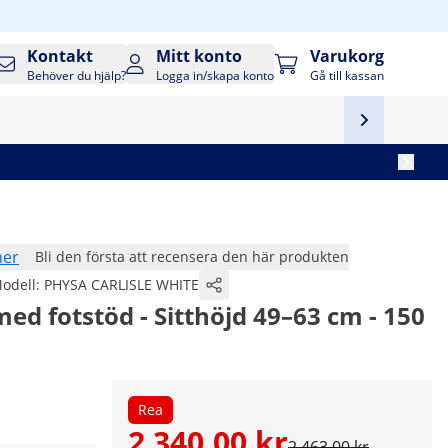
Kontakt
Mitt konto
Varukorg
Behöver du hjälp?
Logga in/skapa konto
Gå till kassan
ner
Bli den första att recensera den här produkten
odell:
PHYSA CARLISLE WHITE
 med fotstöd - Sitthöjd 49–63 cm - 150
Rea
2 340,00 kr
2 463,00 kr