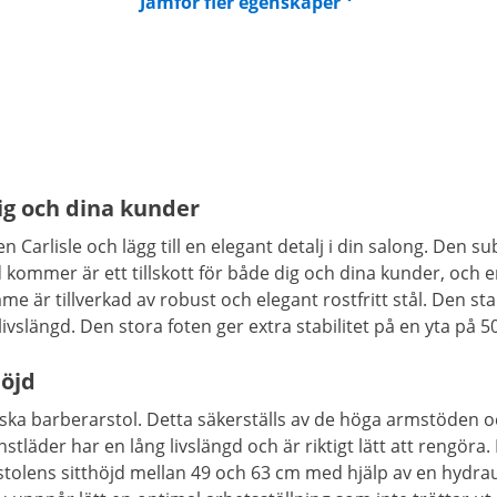
Jämför fler egenskaper
dig och dina kunder
arlisle och lägg till en elegant detalj i din salong. Den subt
kommer är ett tillskott för både dig och dina kunder, och e
e är tillverkad av robust och elegant rostfritt stål. Den st
 livslängd. Den stora foten ger extra stabilitet på en yta på 5
höjd
iska barberarstol. Detta säkerställs av de höga armstöden
nstläder har en lång livslängd och är riktigt lätt att reng
stolens sitthöjd mellan 49 och 63 cm med hjälp av en hydrau