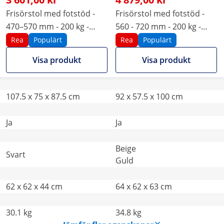
Frisörstol med fotstöd -
Frisörstol med fotstöd -
470–570 mm - 200 kg -
560 - 720 mm - 200 kg -
Svart
Gyllene, beige
Rea
Populärt
Rea
Populärt
Visa produkt
Visa produkt
107.5 x 75 x 87.5 cm
92 x 57.5 x 100 cm
Ja
Ja
Beige
Svart
Guld
62 x 62 x 44 cm
64 x 62 x 63 cm
30.1 kg
34.8 kg