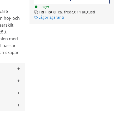
I lager
 vare
FRI FRAKT
ca. fredag 14 augusti
Lågprisgaranti
en höj- och
ärskilt
kött
stolen med
ål passar
och skapar