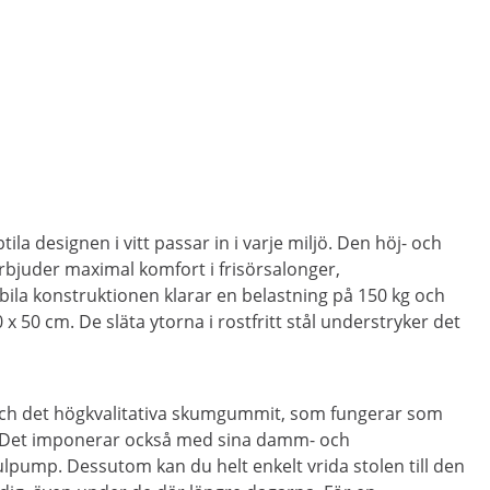
ila designen i vitt passar in i varje miljö. Den höj- och
rbjuder maximal komfort i frisörsalonger,
abila konstruktionen klarar en belastning på 150 kg och
0 x 50 cm. De släta ytorna i rostfritt stål understryker det
 och det högkvalitativa skumgummit, som fungerar som
öra. Det imponerar också med sina damm- och
lpump. Dessutom kan du helt enkelt vrida stolen till den