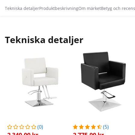
Tekniska detaljer
Produktbeskrivning
Om märket
Betyg och recen
Tekniska detaljer
(0)
(5)
2 340,00 kr
2 775,00 kr