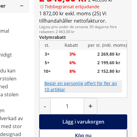
er
Tidsbegränsat erbjudande
1 872,00 kr exkl. moms (25)
Vi
tillhandahåller nettofakturor.
Lägsta pris under de senaste 30 dagarna före
imal
rabatten: 2 463,00 kr
Volymrabatt
st.
Rabatt
per st. (inkl. moms)
3+
3%
2 269,80 kr
idigt
5+
6%
2 199,60 kr
 du kan
10+
8%
2 152,80 kr
örstolen
Begär en personlig offert för fler än
med
10 artiklar
a stolen
Antal
-
+
en
llverkad av
Lägg i varukorgen
ål med stor
h designad
Köp nu