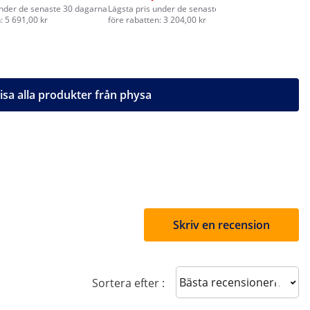
under de senaste 30 dagarna
Lägsta pris under de senaste 30 dagarna
Lägsta pri
: 5 691,00 kr
före rabatten: 3 204,00 kr
före rabatt
isa alla produkter från physa
Skriv en recension
Sort reviews
Sortera efter :