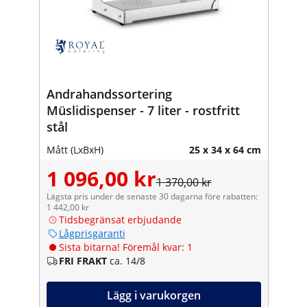
Andrahandssortering
Müslidispenser - 7 liter - rostfritt
stål
Mått (LxBxH)
25 x 34 x 64 cm
1 096,00 kr
1 370,00 kr
Lägsta pris under de senaste 30 dagarna före rabatten:
1 442,00 kr
Tidsbegränsat erbjudande
Lågprisgaranti
Sista bitarna! Föremål kvar: 1
FRI FRAKT
ca. 14/8
Lägg i varukorgen