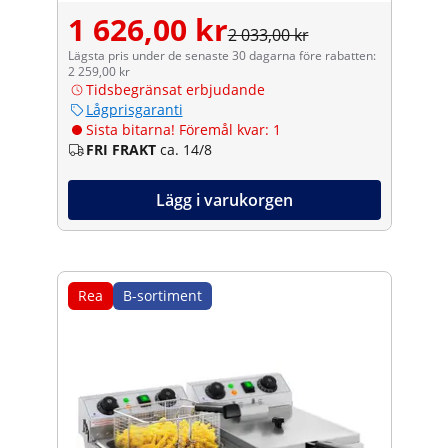
1 626,00 kr
2 033,00 kr
Lägsta pris under de senaste 30 dagarna före rabatten:
2 259,00 kr
Tidsbegränsat erbjudande
Lågprisgaranti
Sista bitarna! Föremål kvar: 1
FRI FRAKT
ca. 14/8
Lägg i varukorgen
Rea
B-sortiment