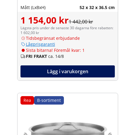
Mått (LxBxH)
52 x 32 x 36.5 cm
1 154,00 kr
1 442,00 kr
Lägsta pris under de senaste 30 dagarna före rabatten:
1 602,00 kr
Tidsbegränsat erbjudande
Lågprisgaranti
Sista bitarna! Föremål kvar: 1
FRI FRAKT
ca. 14/8
Lägg i varukorgen
Rea
B-sortiment