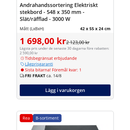
Andrahandssortering Elektriskt
stekbord - 548 x 350 mm -
Slät/räfflad - 3000 W
Mått (LxBxH)
42 x 55 x 24 cm
1 698,00 kr
2 123,00 kr
Lägsta pris under de senaste 30 dagarna före rabatten:
2 590,00 kr
Tidsbegränsat erbjudande
Lågprisgaranti
Sista bitarna! Föremål kvar: 1
FRI FRAKT
ca. 14/8
Lägg i varukorgen
Rea
B-sortiment