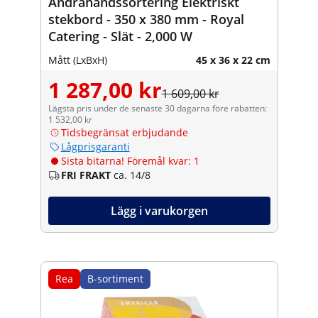
Andrahandssortering Elektriskt
stekbord - 350 x 380 mm - Royal
Catering - Slät - 2,000 W
Mått (LxBxH)
45 x 36 x 22 cm
1 287,00 kr
1 609,00 kr
Lägsta pris under de senaste 30 dagarna före rabatten:
1 532,00 kr
Tidsbegränsat erbjudande
Lågprisgaranti
Sista bitarna! Föremål kvar: 1
FRI FRAKT
ca. 14/8
Lägg i varukorgen
Rea
B-sortiment