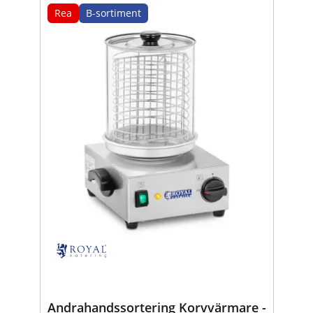
Rea
B-sortiment
Andrahandssortering Korvvärmare -