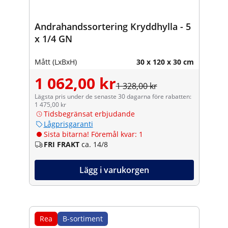
Andrahandssortering Kryddhylla - 5
x 1/4 GN
Mått (LxBxH)
30 x 120 x 30 cm
1 062,00 kr
1 328,00 kr
Lägsta pris under de senaste 30 dagarna före rabatten:
1 475,00 kr
Tidsbegränsat erbjudande
Lågprisgaranti
Sista bitarna! Föremål kvar: 1
FRI FRAKT
ca. 14/8
Lägg i varukorgen
Rea
B-sortiment