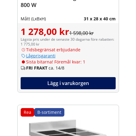
800 W
Mått (LxBxH)
31 x 28 x 40 cm
1 278,00 kr
1 598,00 kr
Lägsta pris under de senaste 30 dagarna före rabatten:
1 775,00 kr
Tidsbegränsat erbjudande
Lågprisgaranti
Sista bitarna! Föremål kvar: 1
FRI FRAKT
ca. 14/8
Lägg i varukorgen
Rea
B-sortiment