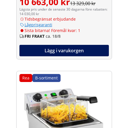
10 663,00 kr
13 329,00 kr
Lägsta pris under de senaste 30 dagarna före rabatten:
14 030,00 kr
Tidsbegränsat erbjudande
Lågprisgaranti
Sista bitarna! Föremål kvar: 1
FRI FRAKT
ca. 18/8
Lägg i varukorgen
Rea
B-sortiment