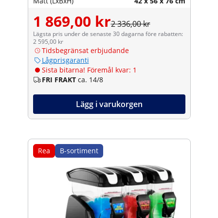
Mått (LxBxH)
42 x 56 x 76 cm
1 869,00 kr
2 336,00 kr
Lägsta pris under de senaste 30 dagarna före rabatten:
2 595,00 kr
Tidsbegränsat erbjudande
Lågprisgaranti
Sista bitarna! Föremål kvar: 1
FRI FRAKT
ca. 14/8
Lägg i varukorgen
Rea
B-sortiment