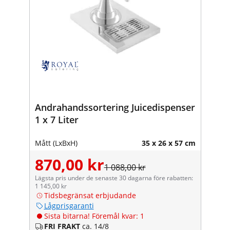
Andrahandssortering Juicedispenser
1 x 7 Liter
Mått (LxBxH)
35 x 26 x 57 cm
870,00 kr
1 088,00 kr
Lägsta pris under de senaste 30 dagarna före rabatten:
1 145,00 kr
Tidsbegränsat erbjudande
Lågprisgaranti
Sista bitarna! Föremål kvar: 1
FRI FRAKT
ca. 14/8