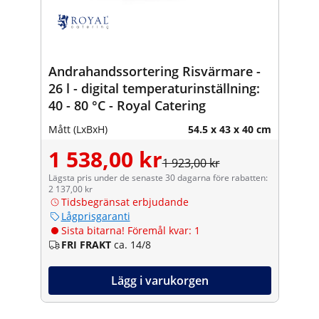
Andrahandssortering Risvärmare -
26 l - digital temperaturinställning:
40 - 80 °C - Royal Catering
Mått (LxBxH)
54.5 x 43 x 40 cm
1 538,00 kr
1 923,00 kr
Lägsta pris under de senaste 30 dagarna före rabatten:
2 137,00 kr
Tidsbegränsat erbjudande
Lågprisgaranti
Sista bitarna! Föremål kvar: 1
FRI FRAKT
ca. 14/8
Lägg i varukorgen