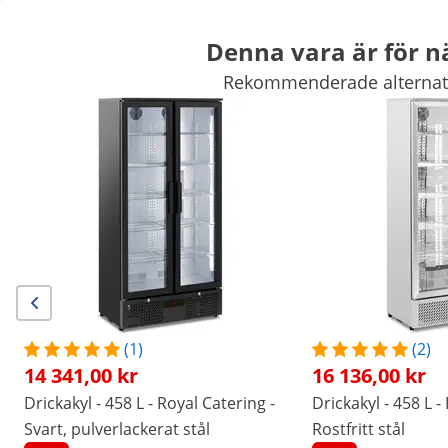
Denna vara är för nä
Rekommenderade alternativ,
Marknadsutrustning
Storköksutrustning
Storköksinredning
Kyl och frys
Barutrustning
Charkutrustning
Diskutrustning
Exklusiva rabatter för ert företag
Börja spara
Kunder som tittade på den här produkten var också intresserade av
Drickakyl - 458 L - Royal
Drickakyl - 458 L - Royal
Catering - Svart,
Catering - Rostfritt stål
pulverlackerat stål
14 341,00 kr
16 136,00 kr
(1)
(2)
14 341,00 kr
16 136,00 kr
/
expondo
/
Restaurangutrustning
/
Kyl och frys
Drickakyl - 458 L - Royal Catering -
Drickakyl - 458 L -
(1) recension
Svart, pulverlackerat stål
Rostfritt stål
|
Artikelnummer:
EX10010908
Modell:
RCGK-B320