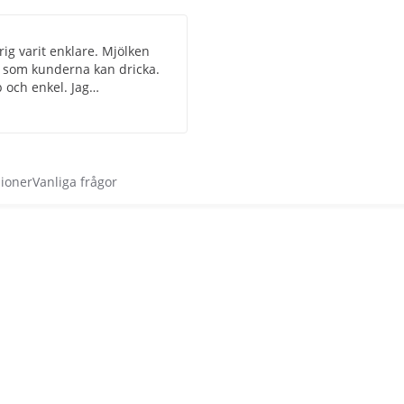
ig varit enklare. Mjölken
r som kunderna kan dricka.
 och enkel. Jag
sioner
Vanliga frågor