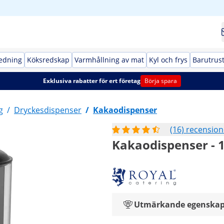
redning
Köksredskap
Varmhållning av mat
Kyl och frys
Barutrus
Exklusiva rabatter för ert företag
Börja spara
g
/
Dryckesdispenser
/
Kakaodispenser
(16) recension
Kakaodispenser - 1
Utmärkande egenskap