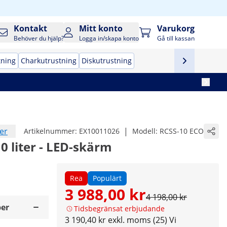
Kontakt
Mitt konto
Varukorg
Behöver du hjälp?
Logga in/skapa konto
Gå till kassan
tning
Charkutrustning
Diskutrustning
er
|
Artikelnummer:
EX10011026
Modell:
RCSS-10 ECO
0 liter - LED-skärm
Rea
Populärt
3 988,00 kr
4 198,00 kr
er
Tidsbegränsat erbjudande
3 190,40 kr exkl. moms (25)
Vi