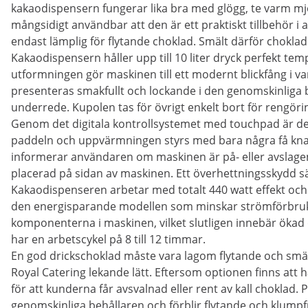
kakaodispensern fungerar lika bra med glögg, te varm mj
mångsidigt användbar att den är ett praktiskt tillbehör i a
endast lämplig för flytande choklad. Smält därför chokla
Kakaodispensern håller upp till 10 liter dryck perfekt te
utformningen gör maskinen till ett modernt blickfång i v
presenteras smakfullt och lockande i den genomskinliga 
underrede. Kupolen tas för övrigt enkelt bort för rengöri
Genom det digitala kontrollsystemet med touchpad är de
paddeln och uppvärmningen styrs med bara några få kn
informerar användaren om maskinen är på- eller avslagen
placerad på sidan av maskinen. Ett överhettningsskydd säk
Kakaodispenseren arbetar med totalt 440 watt effekt och 
den energisparande modellen som minskar strömförbrukn
komponenterna i maskinen, vilket slutligen innebär ökad
har en arbetscykel på 8 till 12 timmar.
En god drickschoklad måste vara lagom flytande och smä
Royal Catering lekande lätt. Eftersom optionen finns att 
för att kunderna får avsvalnad eller rent av kall choklad. 
genomskinliga behållaren och förblir flytande och klump