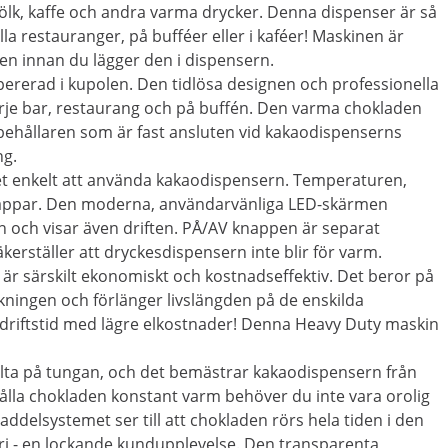
ölk, kaffe och andra varma drycker. Denna dispenser är så
lla restauranger, på bufféer eller i kaféer! Maskinen är
den innan du lägger den i dispensern.
mpererad i kupolen. Den tidlösa designen och professionella
arje bar, restaurang och på buffén. Den varma chokladen
behållaren som är fast ansluten vid kakaodispenserns
ng.
t enkelt att använda kakaodispensern. Temperaturen,
appar. Den moderna, användarvänliga LED-skärmen
 och visar även driften. PÅ/AV knappen är separat
erställer att dryckesdispensern inte blir för varm.
är särskilt ekonomiskt och kostnadseffektiv. Det beror på
ingen och förlänger livslängden på de enskilda
 driftstid med lägre elkostnader! Denna Heavy Duty maskin
lta på tungan, och det bemästrar kakaodispensern från
hålla chokladen konstant varm behöver du inte vara orolig
Paddelsystemet ser till att chokladen rörs hela tiden i den
fri - en lockande kundupplevelse. Den transparenta