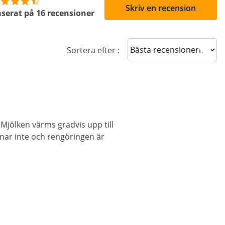
Skriv en recension
serat på 16 recensioner
Sort reviews
Sortera efter :
 Mjölken värms gradvis upp till
nar inte och rengöringen är