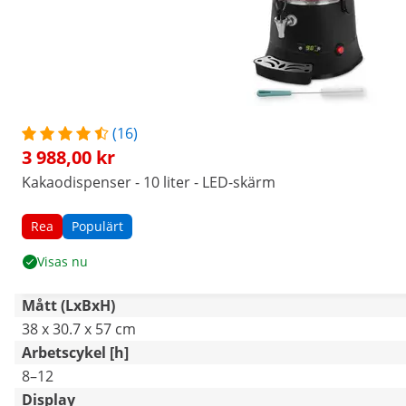
(16)
3 988,00 kr
Kakaodispenser - 10 liter - LED-skärm
Rea
Populärt
Visas nu
Mått (LxBxH)
38 x 30.7 x 57 cm
Arbetscykel [h]
8–12
Display