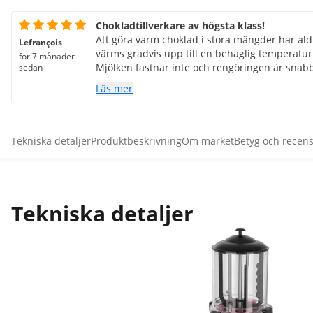
Chokladtillverkare av högsta klass!
Att göra varm choklad i stora mängder har aldr
Lefrançois
värms gradvis upp till en behaglig temperatu
för 7 månader
Mjölken fastnar inte och rengöringen är snabb
sedan
rekommenderar det starkt!
Läs mer
Tekniska detaljer
Produktbeskrivning
Om märket
Betyg och recen
Tekniska detaljer