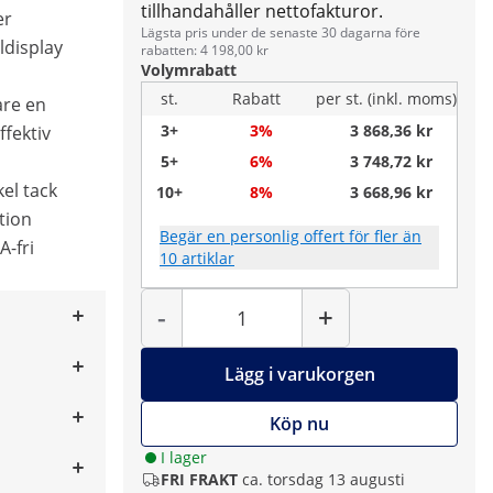
tillhandahåller nettofakturor.
er
Lägsta pris under de senaste 30 dagarna före
ldisplay
rabatten: 4 198,00 kr
Volymrabatt
st.
Rabatt
per st. (inkl. moms)
are en
3+
3%
3 868,36 kr
fektiv
5+
6%
3 748,72 kr
el tack
10+
8%
3 668,96 kr
tion
Begär en personlig offert för fler än
A-fri
10 artiklar
Antal
-
+
Lägg i varukorgen
Köp nu
I lager
FRI FRAKT
ca. torsdag 13 augusti