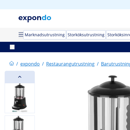
Marknadsutrustning
Storköksutrustning
Storköksin
/
expondo
/
Restaurangutrustning
/
Barutrustnin