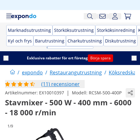
Marknadsutrustning
Storköksutrustning
Storköksinredning
Kyl och frys
Barutrustning
Charkutrustning
Diskutrustning
Exklusiva rabatter för ert företag
Börja spara
/
expondo
/
Restaurangutrustning
/
Köksredskap
(11) recensioner
|
Artikelnummer:
EX10010397
Modell:
RCSM-500-400P
Stavmixer - 500 W - 400 mm - 6000
- 18 000 r/min
1/9