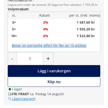
nettofakturor.
Lägsta pris under de senaste 30 dagarna före rabatten: 1 705,00 kr
Volymrabatt
st.
Rabatt
per st. (inkl. moms)
3+
2%
1 587,60 kr
5+
4%
1 555,20 kr
10+
6%
1 522,80 kr
Begär en personlig offert för fler än 10 artiklar
Antal
-
+
Lägg i varukorgen
Köp nu
I lager
FRI FRAKT
ca. fredag 14 augusti
Lågprisgaranti