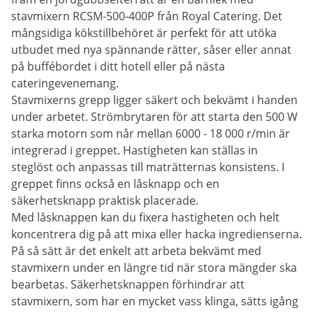
stavmixern RCSM-500-400P från Royal Catering. Det
mångsidiga kökstillbehöret är perfekt för att utöka
utbudet med nya spännande rätter, såser eller annat
på buffébordet i ditt hotell eller på nästa
cateringevenemang.
Stavmixerns grepp ligger säkert och bekvämt i handen
under arbetet. Strömbrytaren för att starta den 500 W
starka motorn som når mellan 6000 - 18 000 r/min är
integrerad i greppet. Hastigheten kan ställas in
steglöst och anpassas till maträtternas konsistens. I
greppet finns också en låsknapp och en
säkerhetsknapp praktisk placerade.
Med låsknappen kan du fixera hastigheten och helt
koncentrera dig på att mixa eller hacka ingredienserna.
På så sätt är det enkelt att arbeta bekvämt med
stavmixern under en längre tid när stora mängder ska
bearbetas. Säkerhetsknappen förhindrar att
stavmixern, som har en mycket vass klinga, sätts igång