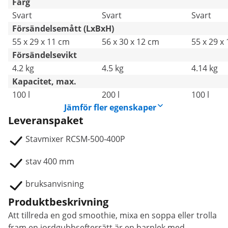
Färg
Svart
Svart
Svart
Försändelsemått (LxBxH)
55 x 29 x 11 cm
56 x 30 x 12 cm
55 x 29 x
Försändelsevikt
4.2 kg
4.5 kg
4.14 kg
Kapacitet, max.
100 l
200 l
100 l
Jämför fler egenskaper
Leveranspaket
Stavmixer RCSM-500-400P
stav 400 mm
bruksanvisning
Produktbeskrivning
Att tillreda en god smoothie, mixa en soppa eller trolla
fram en jordgubbsefterrätt är en barnlek med