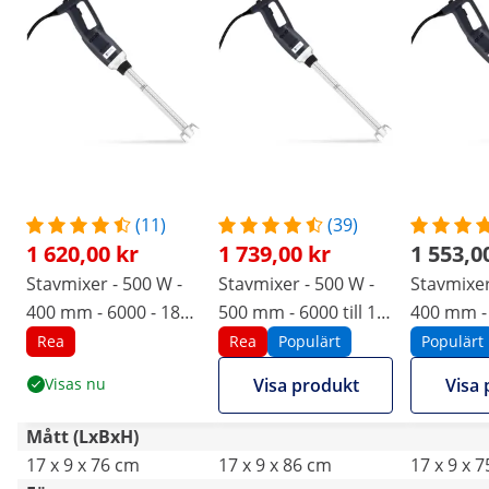
(11)
(39)
1 620,00 kr
1 739,00 kr
1 553,0
Stavmixer - 500 W -
Stavmixer - 500 W -
Stavmixer
400 mm - 6000 - 18
500 mm - 6000 till 18
400 mm -
000 r/min
000 r/min
r/min
Rea
Rea
Populärt
Populärt
Visas nu
Visa produkt
Visa 
Mått (LxBxH)
17 x 9 x 76 cm
17 x 9 x 86 cm
17 x 9 x 