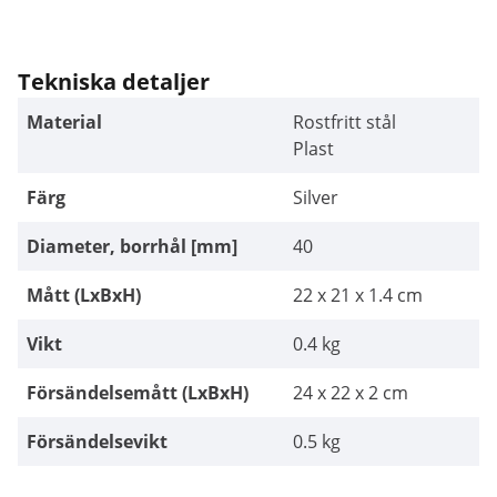
Tekniska detaljer
Material
Rostfritt stål
Plast
Färg
Silver
Diameter, borrhål [mm]
40
Mått (LxBxH)
22 x 21 x 1.4 cm
Vikt
0.4 kg
Försändelsemått (LxBxH)
24 x 22 x 2 cm
Försändelsevikt
0.5 kg