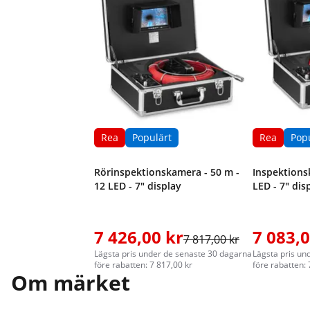
Rea
Populärt
Rea
Pop
Rörinspektionskamera - 50 m -
Inspektions
12 LED - 7" display
LED - 7" dis
7 426,00 kr
7 083,0
7 817,00 kr
Lägsta pris under de senaste 30 dagarna
Lägsta pris un
före rabatten: 7 817,00 kr
före rabatten: 
Om märket