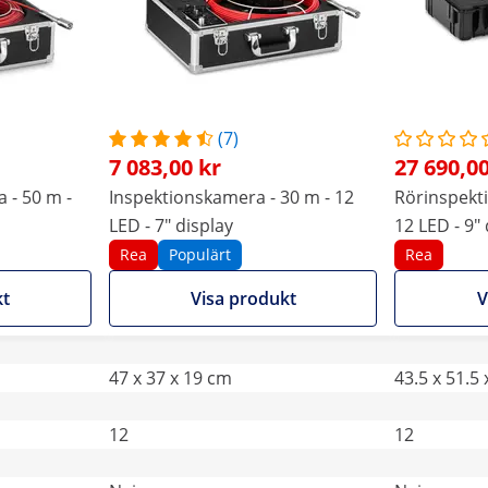
(7)
7 083,00 kr
27 690,00
 - 50 m -
Inspektionskamera - 30 m - 12
Rörinspekt
LED - 7" display
12 LED - 9" 
Rea
Populärt
Rea
kt
Visa produkt
V
47 x 37 x 19 cm
43.5 x 51.5
12
12