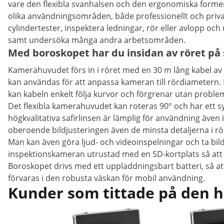
vare den flexibla svanhalsen och den ergonomiska forme
olika användningsområden, både professionellt och priv
cylindertester, inspektera ledningar, rör eller avlopp och
samt undersöka många andra arbetsområden.
Med boroskopet har du insidan av röret på
Kamerahuvudet förs in i röret med en 30 m lång kabel av 
kan användas för att anpassa kameran till rördiametern. 
kan kabeln enkelt följa kurvor och förgrenar utan proble
Det flexibla kamerahuvudet kan roteras 90° och har ett s
högkvalitativa safirlinsen är lämplig för användning även
oberoende bildjusteringen även de minsta detaljerna i rö
Man kan även göra ljud- och videoinspelningar och ta bil
inspektionskameran utrustad med en SD-kortplats så att du
Boroskopet drivs med ett uppladdningsbart batteri, så 
förvaras i den robusta väskan för mobil användning.
Kunder som tittade på den h