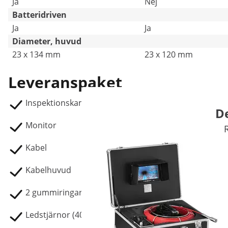
Ja
Nej
Batteridriven
Ja
Ja
Diameter, huvud
23 x 134 mm
23 x 120 mm
Leveranspaket
Inspektionskamera SBS-EC-300B
De
Monitor
Kabel
Kabelhuvud
2 gummiringar
Ledstjärnor (40 mm / 80 mm)