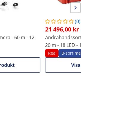
(0)
21 496,00 kr
era - 60 m - 12
Andrahandssortering Rörkamera -
20 m - 18 LED - 10" display
Rea
B-sortiment
rodukt
Visa produkt