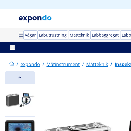
Vågar
Labutrustning
Mätteknik
Labbaggregat
Labo
/
expondo
/
Mätinstrument
/
Mätteknik
/
Inspek