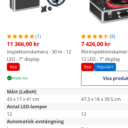
(1)
(8)
11 366,00 kr
7 426,00 kr
Inspektionskamera - 30 m - 12
Rörinspektionskamera
LED - 7" display
12 LED - 7" display
Rea
Rea
Populärt
Visas nu
Visa produ
Mått (LxBxH)
43 x 17 x 41 cm
47.3 x 18 x 39.5 cm
Antal LED-lampor
12
12
Automatisk avstängning