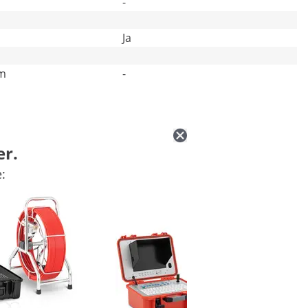
-
Ja
mm
-
er.
: