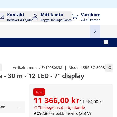
Kontakt
Mitt konto
Varukorg
Behöver du hjälp?
Logga in/skapa konto
Gå till kassan
|
Artikelnummer:
EX10030898
Modell:
SBS-EC-300B
- 30 m - 12 LED - 7" display
Rea
11 366,00 kr
11 964,00 kr
er
Tidsbegränsat erbjudande
9 092,80 kr exkl. moms (25)
Vi