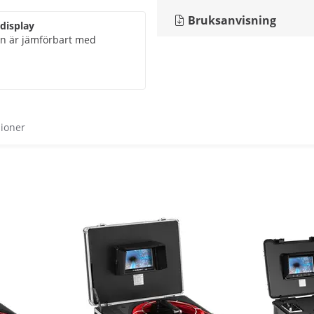
Bruksanvisning
 display
nén är jämförbart med
sioner