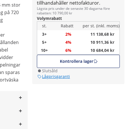
tillhandahåller nettofakturor.
34 mm stor
Lägsta pris under de senaste 30 dagarna före
g på 720
rabatten: 10 790,00 kr
Volymrabatt
ig
st.
Rabatt
per st. (inkl. moms)
3+
2%
11 138,68 kr
der
hållanden
5+
4%
10 911,36 kr
abel
10+
6%
10 684,04 kr
kvidder
Kontrollera lager
pelningar
Slutsåld
kan sparas
Lågprisgaranti
portväska