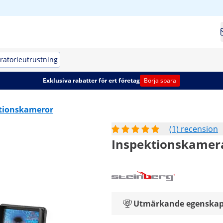
ratorieutrustning
Exklusiva rabatter för ert företag
Börja spara
tionskameror
(1) recension
Inspektionskamera 
Utmärkande egenskap