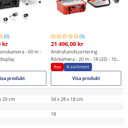
(0)
(0)
 kr
21 496,00 kr
ionskamera - 60 m -
Andrahandssortering
display
Rörkamera - 20 m - 18 LED - 10"
display
Rea
B-sortiment
isa produkt
Visa produkt
 x 20 cm
34 x 28 x 18 cm
18