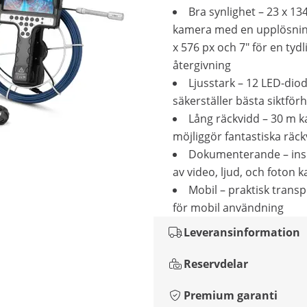
Bra synlighet – 23 x 1
kamera med en upplösnin
x 576 px och 7" för en tydl
återgivning
Ljusstark – 12 LED-dio
säkerställer bästa siktför
Lång räckvidd – 30 m k
möjliggör fantastiska räc
Dokumenterande – ins
av video, ljud, och foton 
Mobil – praktisk trans
för mobil användning
Leveransinformation
Reservdelar
Premium garanti