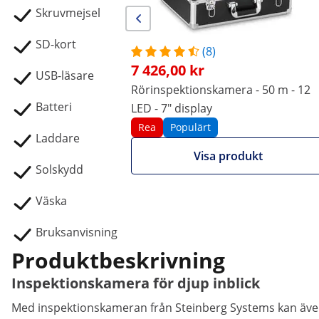
Skruvmejsel
SD-kort
(8)
7 426,00 kr
USB-läsare
Rörinspektionskamera - 50 m - 12
Batteri
LED - 7" display
Rea
Populärt
Laddare
Visa produkt
Solskydd
Väska
Bruksanvisning
Produktbeskrivning
Inspektionskamera för djup inblick
Med inspektionskameran från Steinberg Systems kan även 