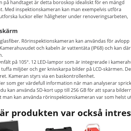
n på handtaget är detta boroskop idealiskt för en mängd
at. Med inspektionskameran kan man exempelvis utföra
 utforska luckor eller håligheter under renoveringsarbeten,
 skärm
glasfiber. Rörinspektionskameran kan användas för avlopp me
Kamerahuvudet och kabeln är vattentäta (IP68) och kan därfö
m.
ynfält på 105°. 12 LED-lampor som är integrerade i kamerah
 i tuffa miljöer och ger knivskarpa bilder på LCD-skärmen. 
ret. Kameran styrs via en baskontrollenhet.
der som ger värdefull information när man analyserar sprick
 kan använda SD-kort upp till 256 GB för att spara bilderna
att man kan använda rörinspektionskameran var som helst u
är produkten var också intre