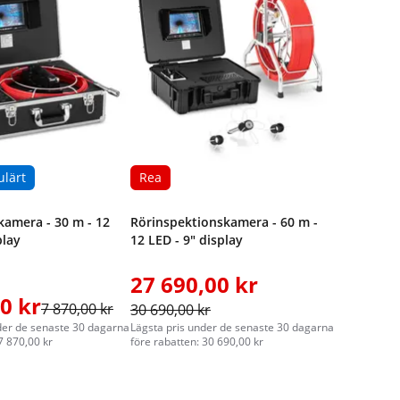
ulärt
Rea
kamera - 30 m - 12
Rörinspektionskamera - 60 m -
play
12 LED - 9" display
27 690,00 kr
0 kr
7 870,00 kr
30 690,00 kr
der de senaste 30 dagarna
Lägsta pris under de senaste 30 dagarna
7 870,00 kr
före rabatten: 30 690,00 kr