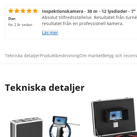
Inspektionskamera - 30 m - 12 lysdioder - 7"
Absolut tillfredsställelse. Resultatet från tur
Dan
resultatet från en professionell kamera.
för 2 år sedan
Läs mer
Tekniska detaljer
Produktbeskrivning
Om märket
Betyg och recen
Tekniska detaljer