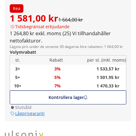
Rea
1 581,00 kr
1 664,00 kr
Tidsbegränsat erbjudande
1 264,80 kr exkl. moms (25)
Vi tillhandahåller
nettofakturor.
Lägsta pris under de senaste 30 dagarna före rabatten: 1 664,00 kr
Volymrabatt
st.
Rabatt
per st. (inkl. moms)
3+
3%
1 533,57 kr
5+
5%
1 501,95 kr
10+
7%
1 470,33 kr
Kontrollera lager
Slutsåld
Lågprisgaranti