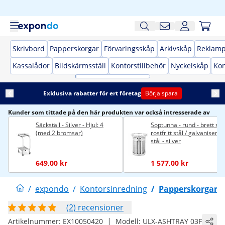
Skrivbord
Papperskorgar
Förvaringsskåp
Arkivskåp
Reklamp
Kassalådor
Bildskärmsställ
Kontorstillbehör
Nyckelskåp
Kon
Exklusiva rabatter för ert företag
Börja spara
Kunder som tittade på den här produkten var också intresserade av
Säckställ - Silver - Hjul: 4
Soptunna - rund - brett spå
(med 2 bromsar)
rostfritt stål / galvaniserat
stål - silver
649,00 kr
1 577,00 kr
/
expondo
/
Kontorsinredning
/
Papperskorgar
(2) recensioner
|
Artikelnummer:
EX10050420
Modell:
ULX-ASHTRAY 03F