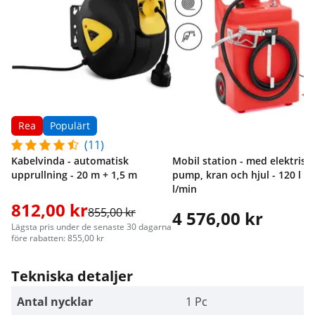
Rea
Populärt
(11)
Kabelvinda - automatisk
Mobil station - med elektrisk
upprullning - 20 m + 1,5 m
pump, kran och hjul - 120 l - 
l/min
812,00 kr
855,00 kr
4 576,00 kr
Lägsta pris under de senaste 30 dagarna
före rabatten: 855,00 kr
Tekniska detaljer
Antal nycklar
1 Pc