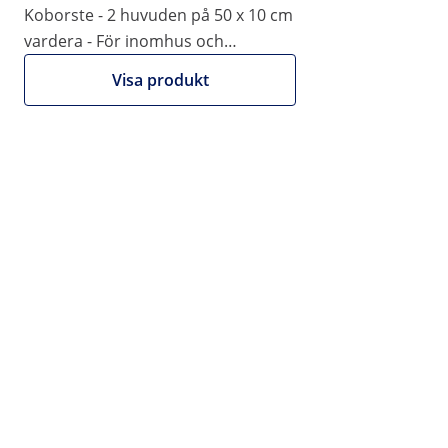
Koborste - 2 huvuden på 50 x 10 cm
|
Artikelnummer:
EX10280598
Modell:
WIE-KB-02
vardera - För inomhus och
Koborste - 99 x Ø 55 cm - För
utomhus - Med fjäder
inomhus och utomhus
Visa produkt
1/3