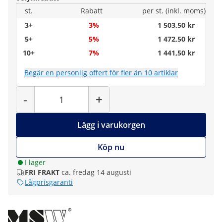
st.
Rabatt
per st. (inkl. moms)
3+
3%
1 503,50 kr
5+
5%
1 472,50 kr
10+
7%
1 441,50 kr
Begär en personlig offert för fler än 10 artiklar
Antal
-
+
Lägg i varukorgen
Köp nu
I lager
FRI FRAKT
ca. fredag 14 augusti
Lågprisgaranti