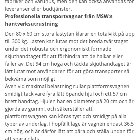
fabriker och varuhus, men den kan också användas för
leveranser eller budtjänster.
Professionella transportvagnar från MSW:s
hantverksutrustning
Den 80 x 60 cm stora lastytan klarar en totalvikt på upp
till 300 kg. Lasten kan lutas mot det breda tvärstaget
under det robusta och ergonomiskt formade
skjuthandtaget för att förhindra att de halkar eller
faller av. Det 94 cm höga och täckta skjuthandtaget är
lätt lutat mot användaren för att göra transporter så
bekväma som möjligt.
Även vid maximal belastning rullar plattformsvagnen
smidigt tack vare fyra lättlöpande hjul och ett 57 cm
brett handtag. Hjulen har en diameter på 20 cm och är
gjorda av gummi, och säkerställer att
plattformsvagnen kan köras tyst och smidigt på alla
typer av underlag. I hopfällt läge är vagnen endast 36,5
cm hög, och är därför lätt att bära och ställa undan för
att spara plats.