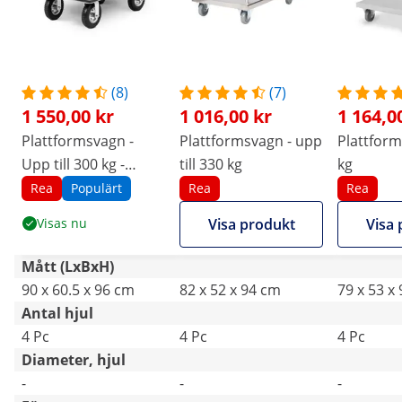
(8)
(7)
1 550,00 kr
1 016,00 kr
1 164,0
Plattformsvagn -
Plattformsvagn - upp
Plattform
Upp till 300 kg -
till 330 kg
kg
Hopfällbar
Rea
Populärt
Rea
Rea
Visas nu
Visa produkt
Visa 
Mått (LxBxH)
90 x 60.5 x 96 cm
82 x 52 x 94 cm
79 x 53 x
Antal hjul
4 Pc
4 Pc
4 Pc
Diameter, hjul
-
-
-