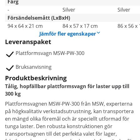
Färg
-
Silver
Silver
Försändelsemått (LxBxH)
94 x 64 x 21 cm
84 x 57 x 17 cm
86 x 56 x
Jämför fler egenskaper
Leveranspaket
Plattformsvagn MSW-PW-300
Bruksanvisning
Produktbeskrivning
Tålig, hopfällbar plattformsvagn för laster upp till
300 kg
Plattformsvagnen MSW-PW-300 från MSW, experterna
på högkvalitativ verkstadsutrustning, kan transportera
en mängd olika föremål och är speciellt utformad för
tunga laster. Den robusta konstruktionen gör
transportvagnen till det perfekta valet för lager,