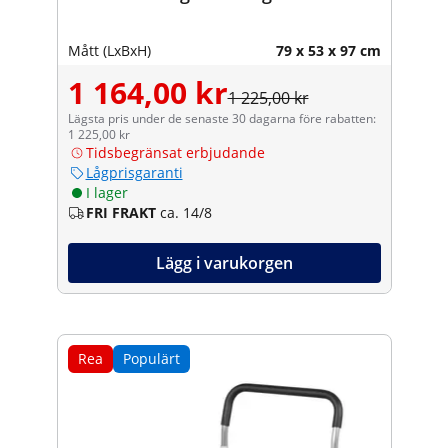
Mått (LxBxH)
79 x 53 x 97 cm
1 164,00 kr
1 225,00 kr
Lägsta pris under de senaste 30 dagarna före rabatten:
1 225,00 kr
Tidsbegränsat erbjudande
Lågprisgaranti
I lager
FRI FRAKT
ca. 14/8
Lägg i varukorgen
Rea
Populärt