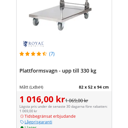
(7)
Plattformsvagn - upp till 330 kg
Mått (LxBxH)
82 x 52 x 94 cm
1 016,00 kr
1 069,00 kr
Lägsta pris under de senaste 30 dagarna före rabatten:
1 069,00 kr
Tidsbegränsat erbjudande
Lågprisgaranti
I lager