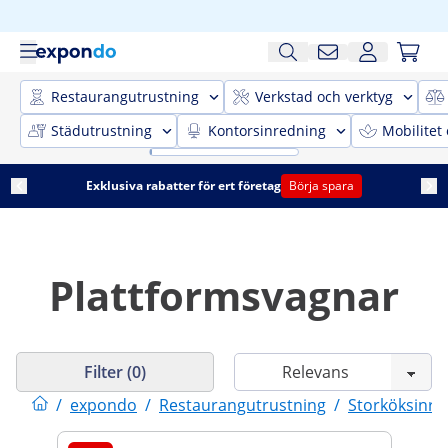
Restaurangutrustning
Verkstad och verktyg
Städutrustning
Kontorsinredning
Mobilitet
Exklusiva rabatter för ert företag
Börja spara
Plattformsvagnar
Filter (0)
/
expondo
/
Restaurangutrustning
/
Storköksinre