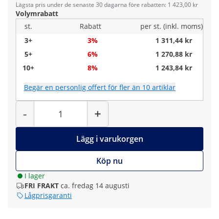
Lägsta pris under de senaste 30 dagarna före rabatten: 1 423,00 kr
Volymrabatt
st.
Rabatt
per st. (inkl. moms)
3+
3%
1 311,44 kr
5+
6%
1 270,88 kr
10+
8%
1 243,84 kr
Begär en personlig offert för fler än 10 artiklar
Antal
-
+
Lägg i varukorgen
Köp nu
I lager
FRI FRAKT
ca. fredag 14 augusti
Lågprisgaranti