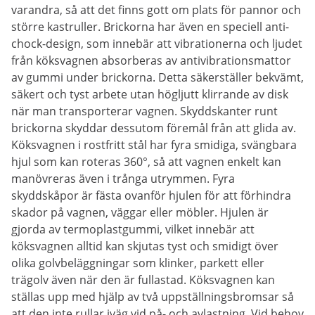
varandra, så att det finns gott om plats för pannor och
större kastruller. Brickorna har även en speciell anti-
chock-design, som innebär att vibrationerna och ljudet
från köksvagnen absorberas av antivibrationsmattor
av gummi under brickorna. Detta säkerställer bekvämt,
säkert och tyst arbete utan högljutt klirrande av disk
när man transporterar vagnen. Skyddskanter runt
brickorna skyddar dessutom föremål från att glida av.
Köksvagnen i rostfritt stål har fyra smidiga, svängbara
hjul som kan roteras 360°, så att vagnen enkelt kan
manövreras även i trånga utrymmen. Fyra
skyddskåpor är fästa ovanför hjulen för att förhindra
skador på vagnen, väggar eller möbler. Hjulen är
gjorda av termoplastgummi, vilket innebär att
köksvagnen alltid kan skjutas tyst och smidigt över
olika golvbeläggningar som klinker, parkett eller
trägolv även när den är fullastad. Köksvagnen kan
ställas upp med hjälp av två uppställningsbromsar så
att den inte rullar iväg vid på- och avlastning. Vid behov