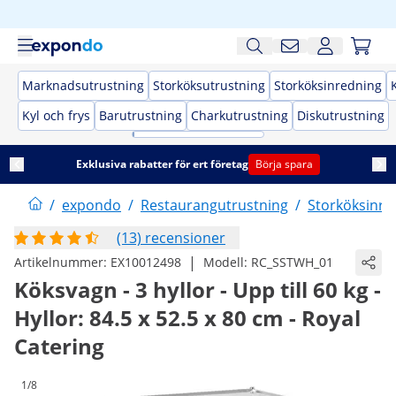
Marknadsutrustning
Storköksutrustning
Storköksinredning
Kyl och frys
Barutrustning
Charkutrustning
Diskutrustning
Exklusiva rabatter för ert företag
Börja spara
/
expondo
/
Restaurangutrustning
/
Storköksinre
(13) recensioner
|
Artikelnummer:
EX10012498
Modell:
RC_SSTWH_01
Köksvagn - 3 hyllor - Upp till 60 kg -
Hyllor: 84.5 x 52.5 x 80 cm - Royal
Catering
1/8