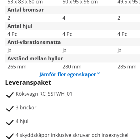
53 x 83 x 80 cm
50 x 95 x 96 cm
49.5 x 95
Antal bromsar
2
4
2
Antal hjul
4 Pc
4 Pc
4 Pc
Anti-vibrationsmatta
Ja
Ja
Ja
Avstånd mellan hyllor
265 mm
280 mm
285 mm
Jämför fler egenskaper
Leveranspaket
Köksvagn RC_SSTWH_01
3 brickor
4 hjul
4 skyddskåpor inklusive skruvar och insexnyckel