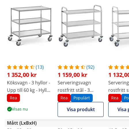
(13)
(92)
1 352,00 kr
1 159,00 kr
1 132,0
Köksvagn - 3 hyllor -
Serveringsvagn
Servering
Upp till 60 kg - Hyllor:
rostfritt stål - 3
rostfritt s
84.5 x 52.5 x 80 cm -
hyllplan - 150 kg
hyllplan -
Rea
Rea
Populärt
Rea
Po
Royal Catering
Visas nu
Visa produkt
Visa 
Mått (LxBxH)