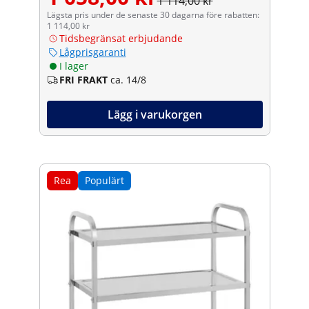
1 114,00 kr
Lägsta pris under de senaste 30 dagarna före rabatten:
1 114,00 kr
Tidsbegränsat erbjudande
Lågprisgaranti
I lager
FRI FRAKT
ca. 14/8
Lägg i varukorgen
Rea
Populärt