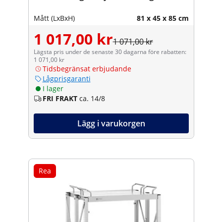
Mått (LxBxH)
81 x 45 x 85 cm
1 017,00 kr
1 071,00 kr
Lägsta pris under de senaste 30 dagarna före rabatten:
1 071,00 kr
Tidsbegränsat erbjudande
Lågprisgaranti
I lager
FRI FRAKT
ca. 14/8
Lägg i varukorgen
Rea