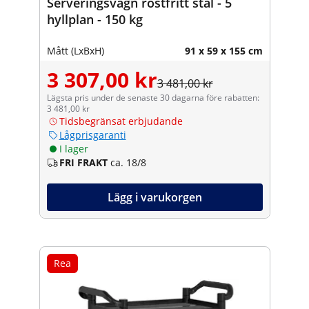
Serveringsvagn rostfritt stål - 5
hyllplan - 150 kg
Mått (LxBxH)
91 x 59 x 155 cm
3 307,00 kr
3 481,00 kr
Lägsta pris under de senaste 30 dagarna före rabatten:
3 481,00 kr
Tidsbegränsat erbjudande
Lågprisgaranti
I lager
FRI FRAKT
ca. 18/8
Lägg i varukorgen
Rea