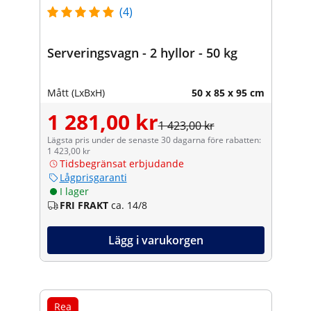
(4)
Serveringsvagn - 2 hyllor - 50 kg
Mått (LxBxH)
50 x 85 x 95 cm
1 281,00 kr
1 423,00 kr
Lägsta pris under de senaste 30 dagarna före rabatten:
1 423,00 kr
Tidsbegränsat erbjudande
Lågprisgaranti
I lager
FRI FRAKT
ca. 14/8
Lägg i varukorgen
Rea