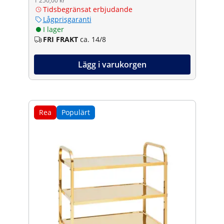
1 250,00 kr
Tidsbegränsat erbjudande
Lågprisgaranti
I lager
FRI FRAKT
ca. 14/8
Lägg i varukorgen
Rea
Populärt