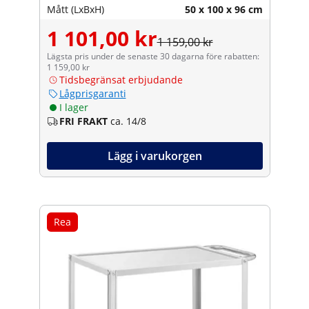
Mått (LxBxH)
50 x 100 x 96 cm
1 101,00 kr
1 159,00 kr
Lägsta pris under de senaste 30 dagarna före rabatten:
1 159,00 kr
Tidsbegränsat erbjudande
Lågprisgaranti
I lager
FRI FRAKT
ca. 14/8
Lägg i varukorgen
Rea