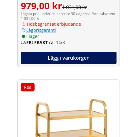
979,00 kr
1 031,00 kr
Lägsta pris under de senaste 30 dagarna före rabatten:
1 031,00 kr
Tidsbegränsat erbjudande
Lågprisgaranti
I lager
FRI FRAKT
ca. 14/8
Lägg i varukorgen
Rea