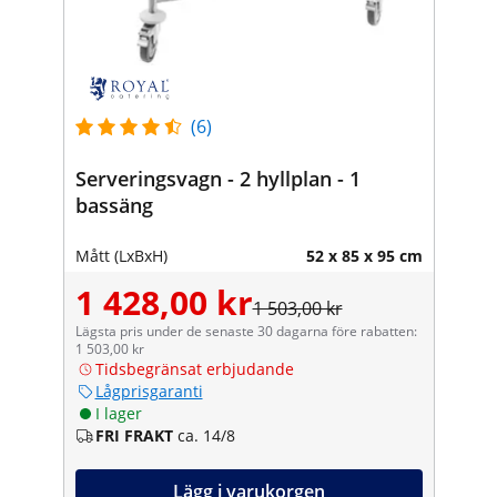
(6)
Serveringsvagn - 2 hyllplan - 1
bassäng
Mått (LxBxH)
52 x 85 x 95 cm
1 428,00 kr
1 503,00 kr
Lägsta pris under de senaste 30 dagarna före rabatten:
1 503,00 kr
Tidsbegränsat erbjudande
Lågprisgaranti
I lager
FRI FRAKT
ca. 14/8
Lägg i varukorgen