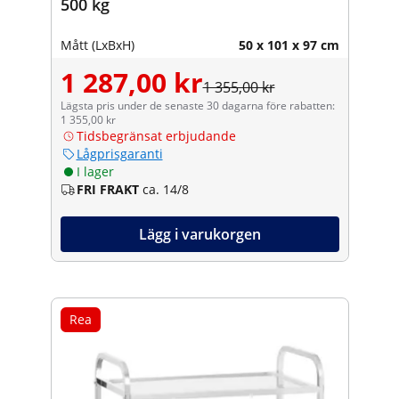
500 kg
Mått (LxBxH)
50 x 101 x 97 cm
1 287,00 kr
1 355,00 kr
Lägsta pris under de senaste 30 dagarna före rabatten:
1 355,00 kr
Tidsbegränsat erbjudande
Lågprisgaranti
I lager
FRI FRAKT
ca. 14/8
Lägg i varukorgen
Rea