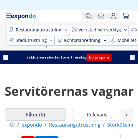
Restaurangutrustning
Verkstad och verktyg
Städutrustning
Kontorsinredning
Mobilitet
Exklusiva rabatter för ert företag
Börja spara
Servitörernas vagnar
Filter (0)
/
expondo
/
Restaurangutrustning
/
Storköksinre