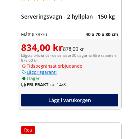
Serveringsvagn - 2 hyllplan - 150 kg
Mått (LxBxH)
40 x 70 x 80 cm
834,00 kr
878,00 kr
Lägsta pris under de senaste 30 dagarna före rabatten:
878,00 kr
Tidsbegränsat erbjudande
Lågprisgaranti
I lager
FRI FRAKT
ca. 14/8
Lägg i varukorgen
Rea