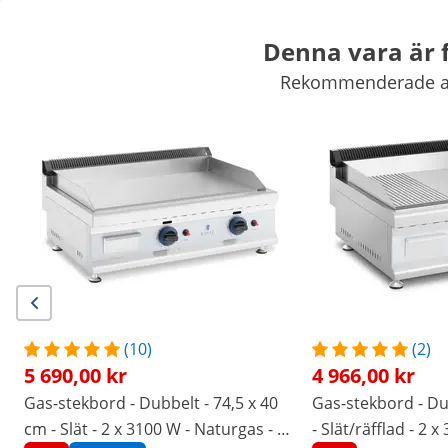
Denna vara är f
Rekommenderade alte
Marknadsutrustning
Storköksutrustning
Storköksinredning
Kyl och frys
Barutrustning
Charkutrustning
Diskutrustning
Exklusiva rabatter för ert företag
Börja spara
/
expondo
/
Restaurangutrustning
/
Storköksutru
Inga
Bli den första att recensera
den här produkten
recensioner
|
Artikelnummer:
EX10011919
Modell:
RC-GGF600
Gas-stekbord - Dubbelt - 60 x 40
(10)
(2)
5 690,00 kr
4 966,00 kr
cm - Slät - 2 x 3100 W - Naturgas -
Gas-stekbord - Dubbelt - 74,5 x 40
Gas-stekbord - Du
20 mbar
cm - Slät - 2 x 3100 W - Naturgas - 20
- Slät/räfflad - 2 