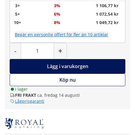
3+
3%
1 106,77 kr
5+
6%
1 072,54 kr
10+
8%
1 049,72 kr
Begär en personlig offert för fler än 10 artiklar
Antal
-
+
Lägg i varukorgen
Köp nu
I lager
FRI FRAKT
ca. fredag 14 augusti
Lågprisgaranti