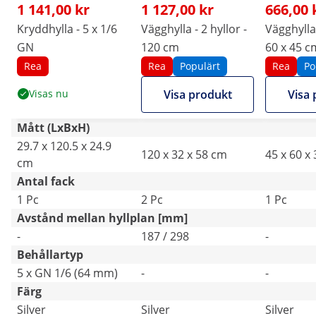
1 141,00 kr
1 127,00 kr
666,00 
Kryddhylla - 5 x 1/6
Vägghylla - 2 hyllor -
Vägghylla 
GN
120 cm
60 x 45 cm
Rostfritt 
Rea
Rea
Populärt
Rea
Po
Visas nu
Visa produkt
Visa 
Mått (LxBxH)
29.7 x 120.5 x 24.9
120 x 32 x 58 cm
45 x 60 x
cm
Antal fack
1 Pc
2 Pc
1 Pc
Avstånd mellan hyllplan [mm]
-
187 / 298
-
Behållartyp
5 x GN 1/6 (64 mm)
-
-
Färg
Silver
Silver
Silver