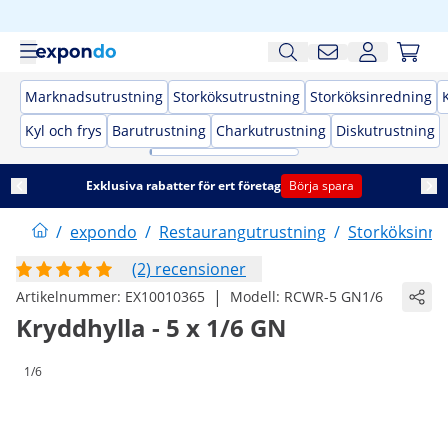
Marknadsutrustning
Storköksutrustning
Storköksinredning
Kyl och frys
Barutrustning
Charkutrustning
Diskutrustning
Exklusiva rabatter för ert företag
Börja spara
/
expondo
/
Restaurangutrustning
/
Storköksinre
(2) recensioner
|
Artikelnummer:
EX10010365
Modell:
RCWR-5 GN1/6
Kryddhylla - 5 x 1/6 GN
1/6