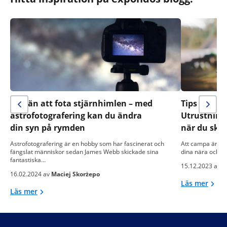
Mer än att fota stjärnhimlen – med
Tips för ett 
astrofotografering kan du ändra
Utrustning
din syn på rymden
när du ska
Astrofotografering är en hobby som har fascinerat och
Att campa är ett
fängslat människor sedan James Webb skickade sina
dina nära och k
fantastiska…
15.12.2023 av
C
16.02.2024 av
Maciej Skorżepo
Läs mer
Läs mer