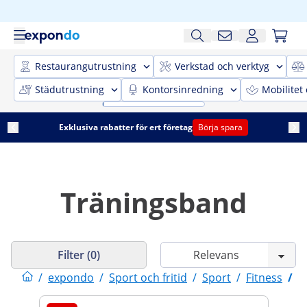
Restaurangutrustning
Verkstad och verktyg
Städutrustning
Kontorsinredning
Mobilitet
Exklusiva rabatter för ert företag
Börja spara
Träningsband
Filter (0)
/
expondo
/
Sport och fritid
/
Sport
/
Fitness
/
T