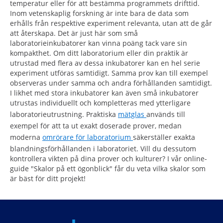
temperatur eller för att bestämma programmets drifttid.
Inom vetenskaplig forskning är inte bara de data som
erhålls från respektive experiment relevanta, utan att de går
att återskapa. Det är just här som små
laboratorieinkubatorer kan vinna poäng tack vare sin
kompakthet. Om ditt laboratorium eller din praktik är
utrustad med flera av dessa inkubatorer kan en hel serie
experiment utföras samtidigt. Samma prov kan till exempel
observeras under samma och andra förhållanden samtidigt.
I likhet med stora inkubatorer kan även små inkubatorer
utrustas individuellt och kompletteras med ytterligare
laboratorieutrustning. Praktiska
mätglas
används till
exempel för att ta ut exakt doserade prover, medan
moderna
omrörare för laboratorium
säkerställer exakta
blandningsförhållanden i laboratoriet. Vill du dessutom
kontrollera vikten på dina prover och kulturer? I vår online-
guide "Skalor på ett ögonblick" får du veta vilka skalor som
är bäst för ditt projekt!