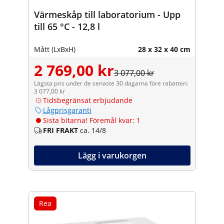
Värmeskåp till laboratorium - Upp
till 65 °C - 12,8 l
Mått (LxBxH)
28 x 32 x 40 cm
2 769,00 kr
3 077,00 kr
Lägsta pris under de senaste 30 dagarna före rabatten:
3 077,00 kr
Tidsbegränsat erbjudande
Lågprisgaranti
Sista bitarna! Föremål kvar: 1
FRI FRAKT
ca. 14/8
Lägg i varukorgen
Rea