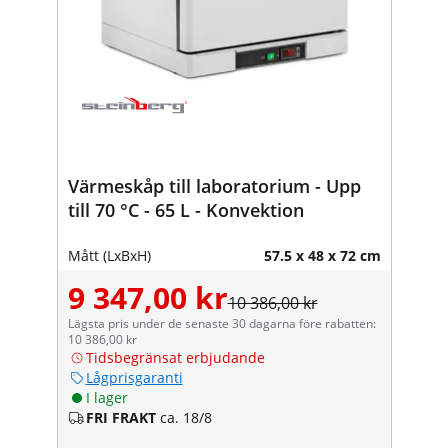
Värmeskåp till laboratorium - Upp
till 70 °C - 65 L - Konvektion
Mått (LxBxH)
57.5 x 48 x 72 cm
9 347,00 kr
10 386,00 kr
Lägsta pris under de senaste 30 dagarna före rabatten:
10 386,00 kr
Tidsbegränsat erbjudande
Lågprisgaranti
I lager
FRI FRAKT
ca. 18/8