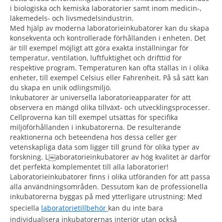
i biologiska och kemiska laboratorier samt inom medicin-,
läkemedels- och livsmedelsindustrin.
Med hjälp av moderna laboratorieinkubatorer kan du skapa
konsekventa och kontrollerade förhållanden i enheten. Det
är till exempel möjligt att göra exakta inställningar för
temperatur, ventilation, luftfuktighet och drifttid för
respektive program. Temperaturen kan ofta ställas in i olika
enheter, till exempel Celsius eller Fahrenheit. På så sätt kan
du skapa en unik odlingsmiljö.
Inkubatorer är universella laboratorieapparater för att
observera en mängd olika tillväxt- och utvecklingsprocesser.
Cellproverna kan till exempel utsättas för specifika
miljöförhållanden i inkubatorerna. De resulterande
reaktionerna och beteendena hos dessa celler ger
vetenskapliga data som ligger till grund för olika typer av
forskning. L￼aboratorieinkubatorer av hög kvalitet är därför
det perfekta komplementet till alla laboratorier!
Laboratorieinkubatorer finns i olika utföranden för att passa
alla användningsområden. Dessutom kan de professionella
inkubatorerna byggas på med ytterligare utrustning: Med
speciella
laboratorietillbehör
kan du inte bara
individualisera inkubatorernas interiör utan också