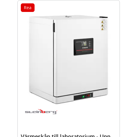
Rea
Värmeskåp till laboratorium - Upp