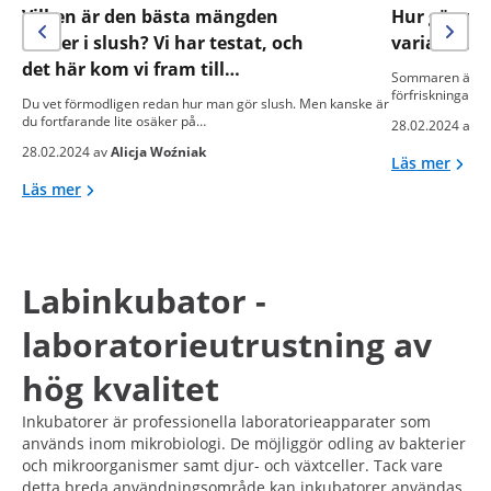
Vilken är den bästa mängden
Hur gör man
socker i slush? Vi har testat, och
varianter!
det här kom vi fram till…
Sommaren är års
förfriskningar.
Du vet förmodligen redan hur man gör slush. Men kanske är
du fortfarande lite osäker på…
28.02.2024 av
A
28.02.2024 av
Alicja Woźniak
Läs mer
Läs mer
Labinkubator -
laboratorieutrustning av
hög kvalitet
Inkubatorer är professionella laboratorieapparater som
används inom mikrobiologi. De möjliggör odling av bakterier
och mikroorganismer samt djur- och växtceller. Tack vare
detta breda användningsområde kan inkubatorer användas