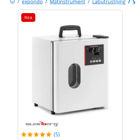
/
expondo
/
Mätinstrument
/
Labutrustning
/
Vä
Rea
(5)