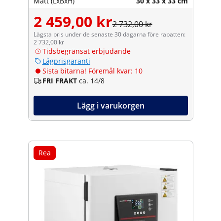
Mått (LxBxH)
30 x 33 x 33 cm
2 459,00 kr
2 732,00 kr
Lägsta pris under de senaste 30 dagarna före rabatten:
2 732,00 kr
Tidsbegränsat erbjudande
Lågprisgaranti
Sista bitarna! Föremål kvar: 10
FRI FRAKT
ca. 14/8
Lägg i varukorgen
Rea