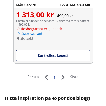
Mått (LxBxH)
100 x 12.5 x 9.5 cm
1 313,00 kr
1 490,00 kr
Lägsta pris under de senaste 30 dagarna före rabatten:
1 490,00 kr
Tidsbegränsat erbjudande
Lågprisgaranti
Slutsåld
Kontrollera lager
Första
Sista
1
Hitta inspiration på expondos blogg!