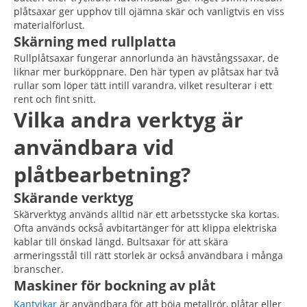
plåtsaxar ger upphov till ojämna skär och vanligtvis en viss
materialförlust.
Skärning med rullplatta
Rullplåtsaxar fungerar annorlunda än hävstångssaxar, de
liknar mer burköppnare. Den här typen av plåtsax har två
rullar som löper tätt intill varandra, vilket resulterar i ett
rent och fint snitt.
Vilka andra verktyg är
användbara vid
plåtbearbetning?
Skärande verktyg
Skärverktyg används alltid när ett arbetsstycke ska kortas.
Ofta används också avbitartänger för att klippa elektriska
kablar till önskad längd. Bultsaxar för att skära
armeringsstål till rätt storlek är också användbara i många
branscher.
Maskiner för bockning av plåt
Kantvikar
är användbara för att böja metallrör, plåtar eller