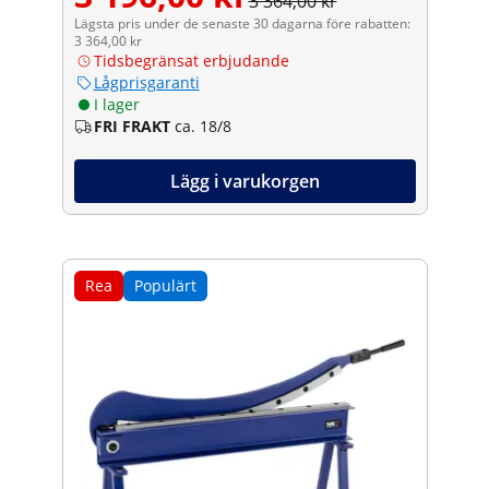
3 364,00 kr
Lägsta pris under de senaste 30 dagarna före rabatten:
3 364,00 kr
Tidsbegränsat erbjudande
Lågprisgaranti
I lager
FRI FRAKT
ca. 18/8
Lägg i varukorgen
Rea
Populärt