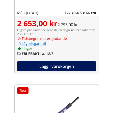
Mått (LxBxH)
122 x 64.5 x 66 cm
2 653,00 kr
2 793,00 kr
Lägsta pris under de senaste 30 dagarna före rabatten:
2 793,00 kr
Tidsbegränsat erbjudande
Lågprisgaranti
I lager
FRI FRAKT
ca. 18/8
Lägg i varukorgen
Rea