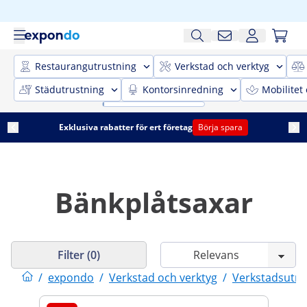
Restaurangutrustning
Verkstad och verktyg
Städutrustning
Kontorsinredning
Mobilitet
Exklusiva rabatter för ert företag
Börja spara
Bänkplåtsaxar
Filter (0)
/
expondo
/
Verkstad och verktyg
/
Verkstadsutru