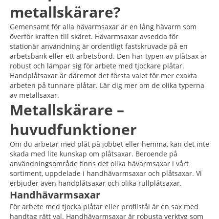
metallskärare?
Gemensamt för alla hävarmsaxar är en lång hävarm som
överför kraften till skäret. Hävarmsaxar avsedda för
stationär användning är ordentligt fastskruvade på en
arbetsbänk eller ett arbetsbord. Den här typen av plåtsax är
robust och lämpar sig för arbete med tjockare plåtar.
Handplåtsaxar är däremot det första valet för mer exakta
arbeten på tunnare plåtar. Lär dig mer om de olika typerna
av metallsaxar.
Metallskärare –
huvudfunktioner
Om du arbetar med plåt på jobbet eller hemma, kan det inte
skada med lite kunskap om plåtsaxar. Beroende på
användningsområde finns det olika hävarmsaxar i vårt
sortiment, uppdelade i handhävarmsaxar och plåtsaxar. Vi
erbjuder även handplåtsaxar och olika rullplåtsaxar.
Handhävarmsaxar
För arbete med tjocka plåtar eller profilstål är en sax med
handtag rätt val. Handhävarmsaxar är robusta verktyg som