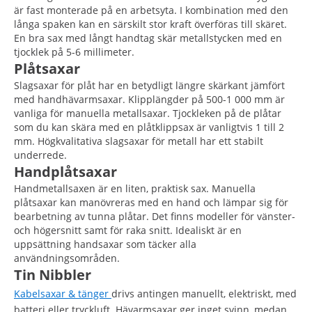
är fast monterade på en arbetsyta. I kombination med den
långa spaken kan en särskilt stor kraft överföras till skäret.
En bra sax med långt handtag skär metallstycken med en
tjocklek på 5-6 millimeter.
Plåtsaxar
Slagsaxar för plåt har en betydligt längre skärkant jämfört
med handhävarmsaxar. Klipplängder på 500-1 000 mm är
vanliga för manuella metallsaxar. Tjockleken på de plåtar
som du kan skära med en plåtklippsax är vanligtvis 1 till 2
mm. Högkvalitativa slagsaxar för metall har ett stabilt
underrede.
Handplåtsaxar
Handmetallsaxen är en liten, praktisk sax. Manuella
plåtsaxar kan manövreras med en hand och lämpar sig för
bearbetning av tunna plåtar. Det finns modeller för vänster-
och högersnitt samt för raka snitt. Idealiskt är en
uppsättning handsaxar som täcker alla
användningsområden.
Tin Nibbler
Kabelsaxar & tänger
drivs antingen manuellt, elektriskt, med
batteri eller tryckluft. Hävarmsaxar ger inget svinn, medan