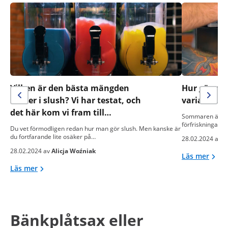
Vilken är den bästa mängden
Hur gör man
socker i slush? Vi har testat, och
varianter!
det här kom vi fram till…
Sommaren är års
förfriskningar.
Du vet förmodligen redan hur man gör slush. Men kanske är
du fortfarande lite osäker på…
28.02.2024 av
A
28.02.2024 av
Alicja Woźniak
Läs mer
Läs mer
Bänkplåtsax eller