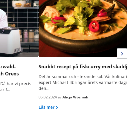
rzwald-
Snabbt recept på fiskcurry med skaldj
ch Oreos
Det är sommar och stekande sol. Vår kulinarisk
expert Michał tillbringar årets varmaste dagar 
Då har vi precis
den…
lart!…
05.02.2024 av
Alicja Woźniak
Läs mer