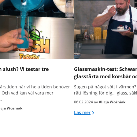
 slush? Vi testar tre
Glassmaskin-test: Schwa
glasstårta med körsbär o
rstiden när vi hela tiden behöver
Sugen på något sött i värmen? 
. Och vad kan väl vara mer
rätt lösning för dig… glass, såk
…
06.02.2024 av
Alicja Woźniak
icja Woźniak
Läs mer