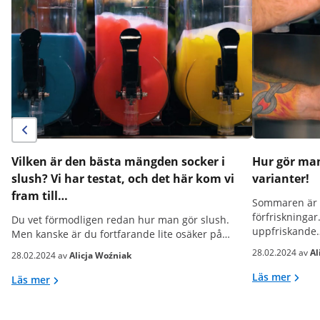
Vilken är den bästa mängden socker i
Hur gör man
slush? Vi har testat, och det här kom vi
varianter!
fram till…
Sommaren är å
förfriskningar
Du vet förmodligen redan hur man gör slush.
uppfriskande
Men kanske är du fortfarande lite osäker på…
28.02.2024 av
Al
28.02.2024 av
Alicja Woźniak
Läs mer
Läs mer