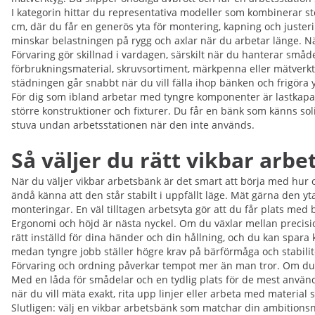
I kategorin hittar du representativa modeller som kombinerar st
cm, där du får en generös yta för montering, kapning och justeri
minskar belastningen på rygg och axlar när du arbetar länge. N
Förvaring gör skillnad i vardagen, särskilt när du hanterar små
förbrukningsmaterial, skruvsortiment, märkpenna eller mätverkty
städningen går snabbt när du vill fälla ihop bänken och frigöra y
För dig som ibland arbetar med tyngre komponenter är lastkapacite
större konstruktioner och fixturer. Du får en bänk som känns so
stuva undan arbetsstationen när den inte används.
Så väljer du rätt vikbar arbe
När du väljer vikbar arbetsbänk är det smart att börja med hur
ändå känna att den står stabilt i uppfällt läge. Mät gärna den yt
monteringar. En väl tilltagen arbetsyta gör att du får plats med 
Ergonomi och höjd är nästa nyckel. Om du växlar mellan precis
rätt inställd för dina händer och din hållning, och du kan spara 
medan tyngre jobb ställer högre krav på bärförmåga och stabilit
Förvaring och ordning påverkar tempot mer än man tror. Om du oft
Med en låda för smådelar och en tydlig plats för de mest använda
när du vill mäta exakt, rita upp linjer eller arbeta med material 
Slutligen: välj en vikbar arbetsbänk som matchar din ambitionsniv