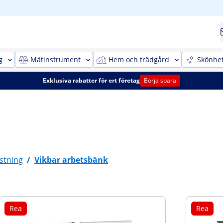
g
Mätinstrument
Hem och trädgård
Skönhe
Exklusiva rabatter för ert företag
Börja spara
stning
/
Vikbar arbetsbänk
Rea
Rea