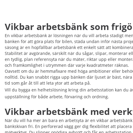
Vikbar arbetsbänk som frigör
En vikbar arbetsbänk är lösningen när du vill arbeta stadigt men
bänken för att göra plats för bilen, städa undan inför nästa proje
säsong är en hopfällbar arbetsbänk ett enkelt sätt att kombinera 
Stabilitet är avgörande, särskilt när du sågar, slipar, monterar
en tydlig, plan referensyta när du mäter, riktar upp eller mont
och framkomlighet i utrymmen där varje kvadratmeter räknas.
Oavsett om du är hemmafixare med höga ambitioner eller behöver
nolltid. Du kan snabbt rigga upp bänken där ljuset är bäst, nära 
tid som går åt till att leta ytor att arbeta på.
Vill du bygga en helhetslösning kring din arbetsstation kan du 
uppställning för både arbete, förvaring och ordning.
Vikbar arbetsbänk med verkt
När du vill ha mer än bara en arbetsyta är en vikbar arbetsbänk m
bänkskivan fri. En perforerad vägg ger dig flexibilitet att placer
mätverktyg. Du slipper onödiga avbrott och får en arbetsstation