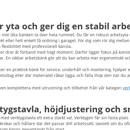
 yta och ger dig en stabil arb
 inte låta bänken ta över hela rummet. Du får en robust arbetsyta 
kt eller helt enkelt få ordning i garaget. För dig som rör dig mellan
flexibilitet med professionell känsla.
 eller drar åt förband med högt moment. Därför ligger fokus på kon
erar. En vikbar arbetsbänk gör att du kan arbeta mer ergonomiskt 
 en praktisk bänk för service, underhåll och montering, hjälper en
eluttag eller där materialet råkar ligga, och fälla ihop den när du 
även komplettera med utrustning och tillbehör från vår kategori
ver
ygstavla, höjdjustering och s
ed verktygstavla ett extra starkt val. Verktygen får sin fasta plats
a krokar och hållare där det passar ditt arbetssätt, oavsett om du of
 som känns genomtänkt från start.