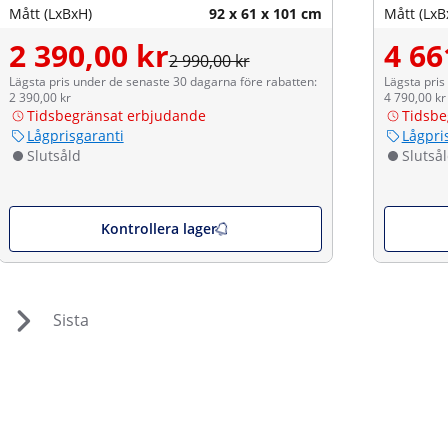
vägg
Mått (LxBxH)
92 x 61 x 101 cm
Mått (LxB
2 390,00 kr
4 66
2 990,00 kr
Lägsta pris under de senaste 30 dagarna före rabatten:
Lägsta pris
2 390,00 kr
4 790,00 kr
Tidsbegränsat erbjudande
Tidsbe
Lågprisgaranti
Lågpri
Slutsåld
Slutså
Kontrollera lager
Sista