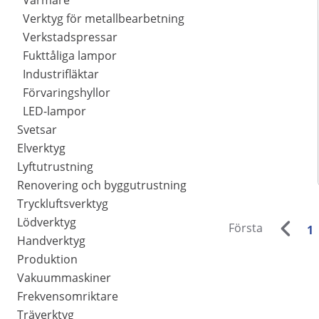
Värmare
Verktyg för metallbearbetning
Verkstadspressar
Fukttåliga lampor
Industrifläktar
Förvaringshyllor
LED-lampor
Svetsar
Elverktyg
Lyftutrustning
Renovering och byggutrustning
Tryckluftsverktyg
Lödverktyg
Första
1
Handverktyg
Produktion
Vakuummaskiner
Frekvensomriktare
Träverktyg