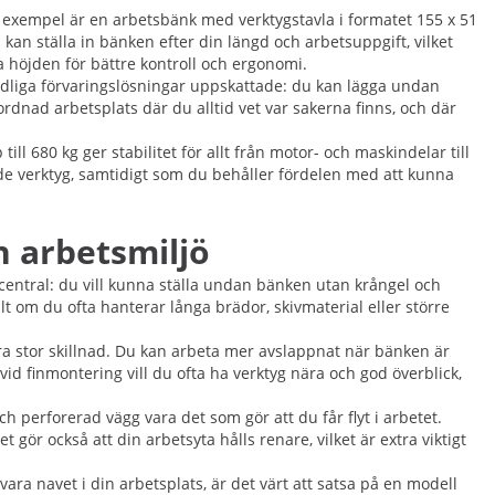
t exempel är en arbetsbänk med verktygstavla i formatet 155 x 51
kan ställa in bänken efter din längd och arbetsuppgift, vilket
 höjden för bättre kontroll och ergonomi.
tydliga förvaringslösningar uppskattade: du kan lägga undan
dnad arbetsplats där du alltid vet var sakerna finns, och där
l 680 kg ger stabilitet för allt från motor- och maskindelar till
nde verktyg, samtidigt som du behåller fördelen med att kunna
n arbetsmiljö
central: du vill kunna ställa undan bänken utan krångel och
lt om du ofta hanterar långa brädor, skivmaterial eller större
a stor skillnad. Du kan arbeta mer avslappnat när bänken är
vid finmontering vill du ofta ha verktyg nära och god överblick,
 perforerad vägg vara det som gör att du får flyt i arbetet.
ör också att din arbetsyta hålls renare, vilket är extra viktigt
ara navet i din arbetsplats, är det värt att satsa på en modell