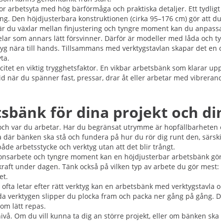
or arbetsyta med hög bärförmåga och praktiska detaljer. Ett tydlig
ng. Den höjdjusterbara konstruktionen (cirka 95–176 cm) gör att du 
är du växlar mellan finjustering och tyngre moment kan du anpassa
delar som annars lätt försvinner. Därför är modeller med låda och 
g nära till hands. Tillsammans med verktygstavlan skapar det en or
ta.
t en viktig trygghetsfaktor. En vikbar arbetsbänk som klarar upp til
lid när du spänner fast, pressar, drar åt eller arbetar med vibrera
tsbänk för dina projekt och di
 och var du arbetar. Har du begränsat utrymme är hopfällbarheten 
a där bänken ska stå och fundera på hur du rör dig runt den, särski
både arbetsstycke och verktyg utan att det blir trångt.
ionsarbete och tyngre moment kan en höjdjusterbar arbetsbänk gör
kraft under dagen. Tänk också på vilken typ av arbete du gör mest: 
et.
a letar efter rätt verktyg kan en arbetsbänk med verktygstavla och
 verktygen slipper du plocka fram och packa ner gång på gång. Det g
som lätt repas.
å. Om du vill kunna ta dig an större projekt, eller om bänken ska v