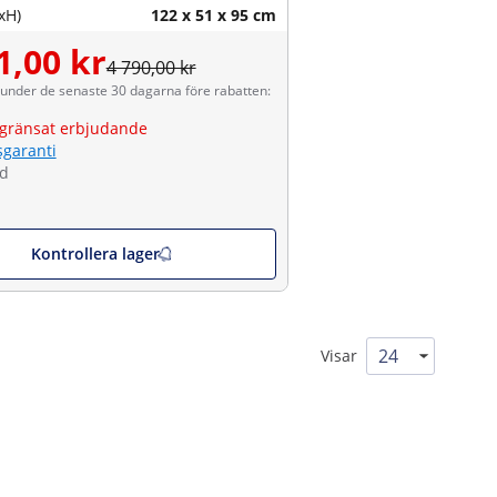
xH)
122 x 51 x 95 cm
1,00 kr
4 790,00 kr
 under de senaste 30 dagarna före rabatten:
gränsat erbjudande
sgaranti
ld
Kontrollera lager
Visar