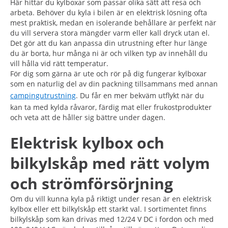
Här hittar du kylboxar som passar olika sätt att resa och
arbeta. Behöver du kyla i bilen är en elektrisk lösning ofta
mest praktisk, medan en isolerande behållare är perfekt när
du vill servera stora mängder varm eller kall dryck utan el.
Det gör att du kan anpassa din utrustning efter hur länge
du är borta, hur många ni är och vilken typ av innehåll du
vill hålla vid rätt temperatur.
För dig som gärna är ute och rör på dig fungerar kylboxar
som en naturlig del av din packning tillsammans med annan
campingutrustning
. Du får en mer bekväm utflykt när du
kan ta med kylda råvaror, färdig mat eller frukostprodukter
och veta att de håller sig bättre under dagen.
Elektrisk kylbox och
bilkylskåp med rätt volym
och strömförsörjning
Om du vill kunna kyla på riktigt under resan är en elektrisk
kylbox eller ett bilkylskåp ett starkt val. I sortimentet finns
bilkylskåp som kan drivas med 12/24 V DC i fordon och med