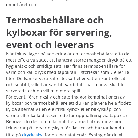
enhet året runt.
Termosbehållare och
kylboxar för servering,
event och leverans
När fokus ligger på servering är en termosbehållare ofta det
mest effektiva sättet att hantera större mängder dryck på ett
hygieniskt och smidigt sätt. Här finns termosbehållare för
varm och kall dryck med tappkran, i storlekar som 7 eller 18
liter. Du kan servera kaffe, te, saft eller vatten kontrollerat
och snabbt, vilket är särskilt värdefullt när många ska bli
serverade och du vill minimera spill.
För event, föreningsliv och catering gör kombinationen av
kylboxar och termosbehållare att du kan planera hela flödet:
kylda alternativ i en elektrisk kylbox eller bilkylskåp, och
varma eller kalla drycker redo för upphällning via tappkran.
Behöver du dessutom komplettera med utrustning som
fokuserar på serveringskyla för flaskor och burkar kan du
titta på
dryckeskyl
för en mer stationär lösning när du vill