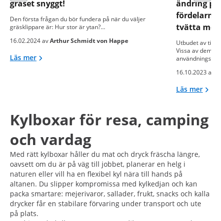
gräset snyggt!
ändring på!
fördelarna
Den första frågan du bör fundera på när du väljer
tvätta med
gräsklippare är: Hur stor är ytan?…
16.02.2024 av
Arthur Schmidt von Happe
Utbudet av tillg
Vissa av dem är 
Läs mer
användningsom
16.10.2023 av
M
Läs mer
Kylboxar för resa, camping
och vardag
Med rätt kylboxar håller du mat och dryck fräscha längre,
oavsett om du är på väg till jobbet, planerar en helg i
naturen eller vill ha en flexibel kyl nära till hands på
altanen. Du slipper kompromissa med kylkedjan och kan
packa smartare: mejerivaror, sallader, frukt, snacks och kalla
drycker får en stabilare förvaring under transport och ute
på plats.