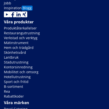
Jobb
Inspiration
Blogg
Våra produkter
Produktåterkallelser
Restaurangutrustning
Verkstad och verktyg
Mätinstrument
Hem och trädgård
Skönhetsvård
Lantbruk
Städutrustning
Kontorsinredning
Mobilitet och omsorg
Hotellutrustning
Sport och fritid
B-sortiment
Rea
Rabattkoder
Våra märken
Royal Catering