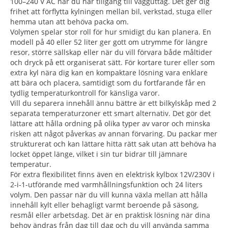
100–240 V AC när du har tillgång till vägguttag. Det ger dig
frihet att förflytta kylningen mellan bil, verkstad, stuga eller
hemma utan att behöva packa om.
Volymen spelar stor roll för hur smidigt du kan planera. En
modell på 40 eller 52 liter ger gott om utrymme för längre
resor, större sällskap eller när du vill förvara både måltider
och dryck på ett organiserat sätt. För kortare turer eller som
extra kyl nära dig kan en kompaktare lösning vara enklare
att bära och placera, samtidigt som du fortfarande får en
tydlig temperaturkontroll för känsliga varor.
Vill du separera innehåll ännu bättre är ett bilkylskåp med 2
separata temperaturzoner ett smart alternativ. Det gör det
lättare att hålla ordning på olika typer av varor och minska
risken att något påverkas av annan förvaring. Du packar mer
strukturerat och kan lättare hitta rätt sak utan att behöva ha
locket öppet länge, vilket i sin tur bidrar till jämnare
temperatur.
För extra flexibilitet finns även en elektrisk kylbox 12V/230V i
2-i-1-utförande med varmhållningsfunktion och 24 liters
volym. Den passar när du vill kunna växla mellan att hålla
innehåll kylt eller behagligt varmt beroende på säsong,
resmål eller arbetsdag. Det är en praktisk lösning när dina
behov ändras från dag till dag och du vill använda samma