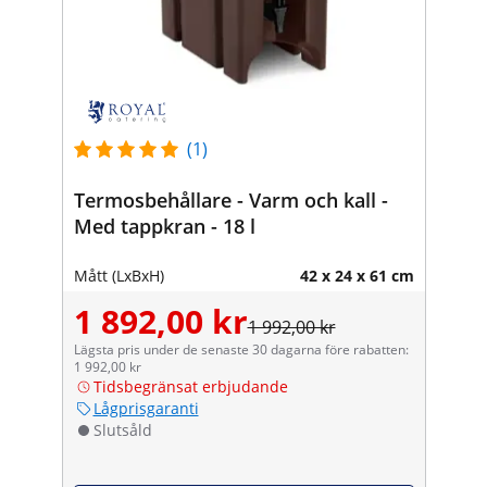
(1)
Termosbehållare - Varm och kall -
Med tappkran - 18 l
Mått (LxBxH)
42 x 24 x 61 cm
1 892,00 kr
1 992,00 kr
Lägsta pris under de senaste 30 dagarna före rabatten:
1 992,00 kr
Tidsbegränsat erbjudande
Lågprisgaranti
Slutsåld