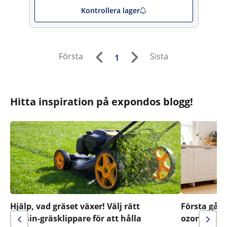
Kontrollera lager
Första
Sista
1
Hitta inspiration på expondos blogg!
Hjälp, vad gräset växer! Välj rätt
Första gån
bensin-gräsklippare för att hålla
ozonrengöri