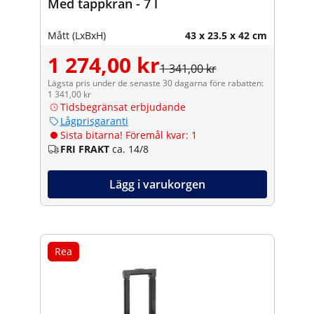
Med tappkran - 7 l
Mått (LxBxH)
43 x 23.5 x 42 cm
1 274,00 kr
1 341,00 kr
Lägsta pris under de senaste 30 dagarna före rabatten:
1 341,00 kr
Tidsbegränsat erbjudande
Lågprisgaranti
Sista bitarna! Föremål kvar: 1
FRI FRAKT
ca. 14/8
Lägg i varukorgen
Rea