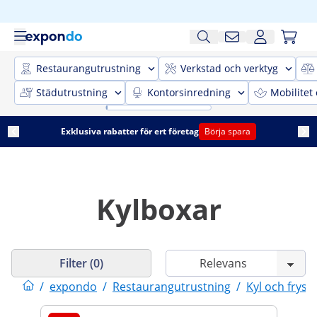
Restaurangutrustning
Verkstad och verktyg
Städutrustning
Kontorsinredning
Mobilitet
Exklusiva rabatter för ert företag
Börja spara
Kylboxar
Filter (0)
/
expondo
/
Restaurangutrustning
/
Kyl och frys