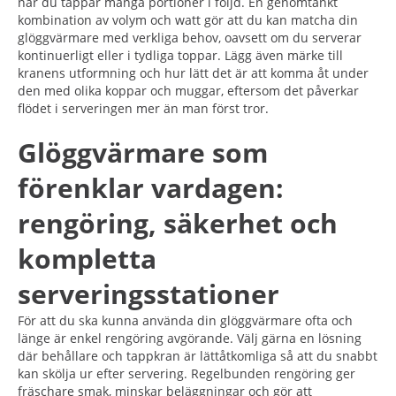
när du tappar många portioner i följd. En genomtänkt
kombination av volym och watt gör att du kan matcha din
glöggvärmare med verkliga behov, oavsett om du serverar
kontinuerligt eller i tydliga toppar. Lägg även märke till
kranens utformning och hur lätt det är att komma åt under
den med olika koppar och muggar, eftersom det påverkar
flödet i serveringen mer än man först tror.
Glöggvärmare som
förenklar vardagen:
rengöring, säkerhet och
kompletta
serveringsstationer
För att du ska kunna använda din glöggvärmare ofta och
länge är enkel rengöring avgörande. Välj gärna en lösning
där behållare och tappkran är lättåtkomliga så att du snabbt
kan skölja ur efter servering. Regelbunden rengöring ger
fräschare smak, minskar beläggningar och gör att