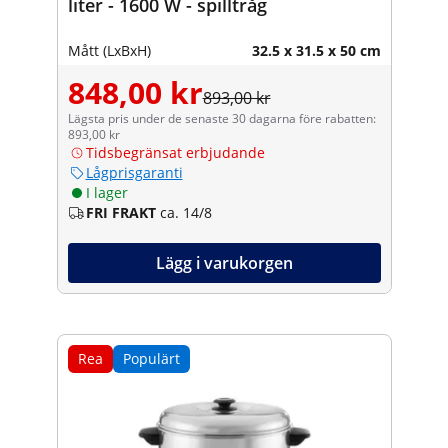
liter - 1600 W - spilltråg
Mått (LxBxH)
32.5 x 31.5 x 50 cm
848,00 kr
893,00 kr
Lägsta pris under de senaste 30 dagarna före rabatten:
893,00 kr
Tidsbegränsat erbjudande
Lågprisgaranti
I lager
FRI FRAKT
ca. 14/8
Lägg i varukorgen
Rea
Populärt