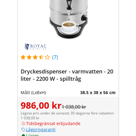
(7)
Dryckesdispenser - varmvatten - 20
liter - 2200 W - spilltråg
Mått (LxBxH)
38.5 x 38 x 56 cm
986,00 kr
1 038,00 kr
Lägsta pris under de senaste 30 dagarna före rabatten:
1 038,00 kr
Tidsbegränsat erbjudande
Lågprisgaranti
I lager