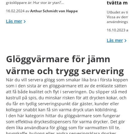
tvätta med
gräsklippare är: Hur stor är ytan?…
16.02.2024 av
Arthur Schmidt von Happe
Utbudet av tillg
Vissa av dem är 
Läs mer
användningsom
16.10.2023 av
M
Läs mer
Glöggvärmare för jämn
värme och trygg servering
När du vill servera glögg som smakar lika bra i första koppen
som i den sista är en glöggvärmare ett av de enklaste sätten
att få både kvalitet och flyt i serveringen. Du slipper stå med
kastrull på spis, du minskar risken för att drycken kokar, och
du får en tydlig serveringspunkt där gäster, kunder eller
kollegor snabbt kan få sin varma dryck utan köbildning.
I den här kategorin hittar du glöggvärmare som fungerar
som effektiva dryckesdispensers för varma drycker. Det gör
dem lika användbara för glögg som för varmvatten till te,
bryggkaffe, buljong eller andra serveringsklara drycker.