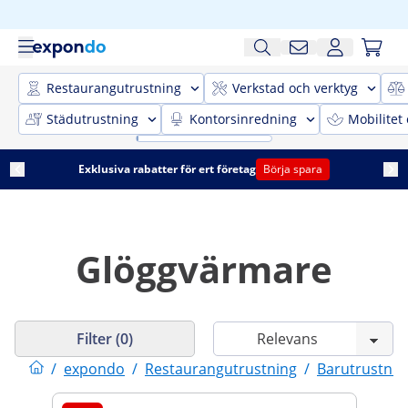
Restaurangutrustning
Verkstad och verktyg
Städutrustning
Kontorsinredning
Mobilitet
Exklusiva rabatter för ert företag
Börja spara
Glöggvärmare
Filter (0)
/
expondo
/
Restaurangutrustning
/
Barutrustnin