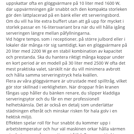
uppskattar ofta en glöggvärmare på 10 liter med 1600 W,
där uppvärmningen går snabbt och den kompakta storleken
gör den lättplacerad på en bänk eller ett serveringsbord.
Om du vill ha lite extra buffert utan att gå upp för mycket i
storlek passar en 16-litersvariant bra när du vill hålla igång
serveringen längre mellan påfyllningarna.
Vid högre tempo, som i receptioner, på större julbord eller i
lokaler där många rör sig samtidigt, kan en glöggvärmare på
20 liter med 2200 W ge en stabil kombination av kapacitet
och prestanda. Ska du hantera riktigt många koppar under
en kort period är en modell på 30 liter med 2500 W ofta det
mest praktiska valet, särskilt när du vill minimera avbrott
och hålla samma serveringstryck hela kvällen.
Flera av våra glöggvärmare är utrustade med spilltråg, vilket
gör stor skillnad i verkligheten. När droppar från kranen
fångas upp håller du bänken renare, du slipper kladdiga
serveringsytor och du får en mer professionell
helhetskänsla. Det är också en detalj som underlättar
städningen efteråt och minskar risken för hala golv i en
hektisk miljö.
Effekten spelar roll för hur snabbt du kommer upp i
arbetstemperatur och hur väl maskinen orkar hålla värmen