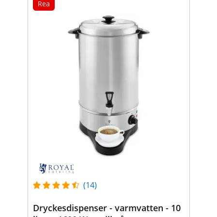
Rea
(14)
Dryckesdispenser - varmvatten - 10