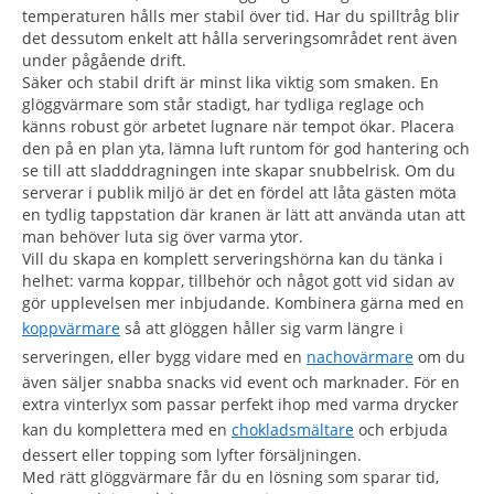
temperaturen hålls mer stabil över tid. Har du spilltråg blir
det dessutom enkelt att hålla serveringsområdet rent även
under pågående drift.
Säker och stabil drift är minst lika viktig som smaken. En
glöggvärmare som står stadigt, har tydliga reglage och
känns robust gör arbetet lugnare när tempot ökar. Placera
den på en plan yta, lämna luft runtom för god hantering och
se till att sladddragningen inte skapar snubbelrisk. Om du
serverar i publik miljö är det en fördel att låta gästen möta
en tydlig tappstation där kranen är lätt att använda utan att
man behöver luta sig över varma ytor.
Vill du skapa en komplett serveringshörna kan du tänka i
helhet: varma koppar, tillbehör och något gott vid sidan av
gör upplevelsen mer inbjudande. Kombinera gärna med en
koppvärmare
så att glöggen håller sig varm längre i
serveringen, eller bygg vidare med en
nachovärmare
om du
även säljer snabba snacks vid event och marknader. För en
extra vinterlyx som passar perfekt ihop med varma drycker
kan du komplettera med en
chokladsmältare
och erbjuda
dessert eller topping som lyfter försäljningen.
Med rätt glöggvärmare får du en lösning som sparar tid,