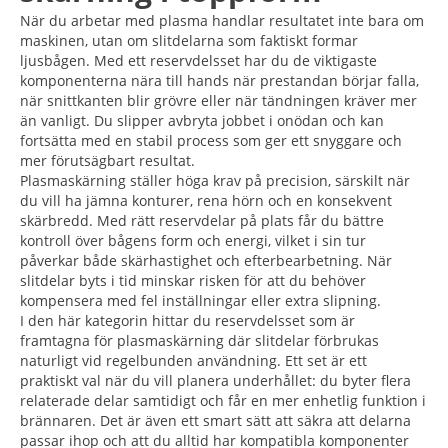
När du arbetar med plasma handlar resultatet inte bara om
maskinen, utan om slitdelarna som faktiskt formar
ljusbågen. Med ett reservdelsset har du de viktigaste
komponenterna nära till hands när prestandan börjar falla,
när snittkanten blir grövre eller när tändningen kräver mer
än vanligt. Du slipper avbryta jobbet i onödan och kan
fortsätta med en stabil process som ger ett snyggare och
mer förutsägbart resultat.
Plasmaskärning ställer höga krav på precision, särskilt när
du vill ha jämna konturer, rena hörn och en konsekvent
skärbredd. Med rätt reservdelar på plats får du bättre
kontroll över bågens form och energi, vilket i sin tur
påverkar både skärhastighet och efterbearbetning. När
slitdelar byts i tid minskar risken för att du behöver
kompensera med fel inställningar eller extra slipning.
I den här kategorin hittar du reservdelsset som är
framtagna för plasmaskärning där slitdelar förbrukas
naturligt vid regelbunden användning. Ett set är ett
praktiskt val när du vill planera underhållet: du byter flera
relaterade delar samtidigt och får en mer enhetlig funktion i
brännaren. Det är även ett smart sätt att säkra att delarna
passar ihop och att du alltid har kompatibla komponenter