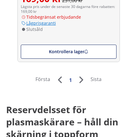
231,00 kr
Lägsta pris under de senaste 30 dagarna före rabatten:
169,00 kr
Tidsbegränsat erbjudande
Lågprisgaranti
Slutsåld
Kontrollera lager
Första
Sista
1
Reservdelsset för
plasmaskärare – håll din
skärning i toppform