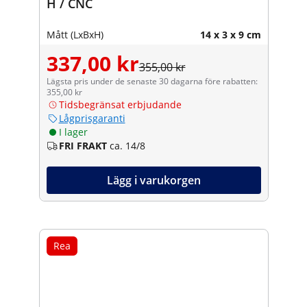
H / CNC
Mått (LxBxH)
14 x 3 x 9 cm
337,00 kr
355,00 kr
Lägsta pris under de senaste 30 dagarna före rabatten:
355,00 kr
Tidsbegränsat erbjudande
Lågprisgaranti
I lager
FRI FRAKT
ca. 14/8
Lägg i varukorgen
Rea