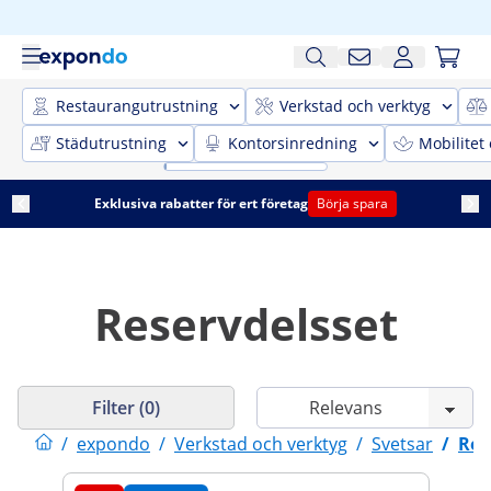
Restaurangutrustning
Verkstad och verktyg
Städutrustning
Kontorsinredning
Mobilitet
Exklusiva rabatter för ert företag
Börja spara
Reservdelsset
Filter (0)
/
expondo
/
Verkstad och verktyg
/
Svetsar
/
Res