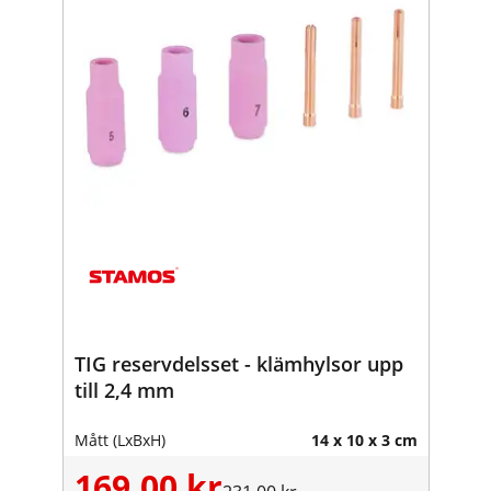
TIG reservdelsset - klämhylsor upp
till 2,4 mm
Mått (LxBxH)
14 x 10 x 3 cm
169,00 kr