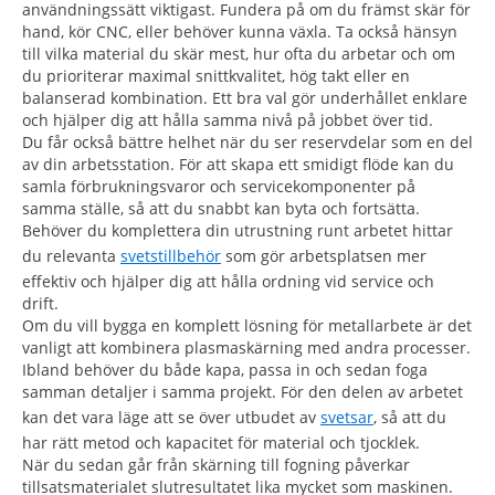
användningssätt viktigast. Fundera på om du främst skär för
hand, kör CNC, eller behöver kunna växla. Ta också hänsyn
till vilka material du skär mest, hur ofta du arbetar och om
du prioriterar maximal snittkvalitet, hög takt eller en
balanserad kombination. Ett bra val gör underhållet enklare
och hjälper dig att hålla samma nivå på jobbet över tid.
Du får också bättre helhet när du ser reservdelar som en del
av din arbetsstation. För att skapa ett smidigt flöde kan du
samla förbrukningsvaror och servicekomponenter på
samma ställe, så att du snabbt kan byta och fortsätta.
Behöver du komplettera din utrustning runt arbetet hittar
du relevanta
svetstillbehör
som gör arbetsplatsen mer
effektiv och hjälper dig att hålla ordning vid service och
drift.
Om du vill bygga en komplett lösning för metallarbete är det
vanligt att kombinera plasmaskärning med andra processer.
Ibland behöver du både kapa, passa in och sedan foga
samman detaljer i samma projekt. För den delen av arbetet
kan det vara läge att se över utbudet av
svetsar
, så att du
har rätt metod och kapacitet för material och tjocklek.
När du sedan går från skärning till fogning påverkar
tillsatsmaterialet slutresultatet lika mycket som maskinen.