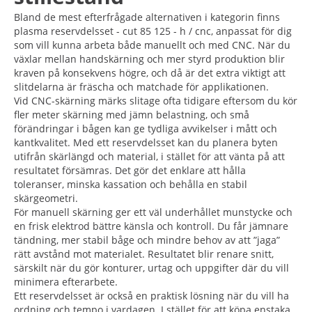
Bland de mest efterfrågade alternativen i kategorin finns
plasma reservdelsset - cut 85 125 - h / cnc, anpassat för dig
som vill kunna arbeta både manuellt och med CNC. När du
växlar mellan handskärning och mer styrd produktion blir
kraven på konsekvens högre, och då är det extra viktigt att
slitdelarna är fräscha och matchade för applikationen.
Vid CNC-skärning märks slitage ofta tidigare eftersom du kör
fler meter skärning med jämn belastning, och små
förändringar i bågen kan ge tydliga avvikelser i mått och
kantkvalitet. Med ett reservdelsset kan du planera byten
utifrån skärlängd och material, i stället för att vänta på att
resultatet försämras. Det gör det enklare att hålla
toleranser, minska kassation och behålla en stabil
skärgeometri.
För manuell skärning ger ett väl underhållet munstycke och
en frisk elektrod bättre känsla och kontroll. Du får jämnare
tändning, mer stabil båge och mindre behov av att ”jaga”
rätt avstånd mot materialet. Resultatet blir renare snitt,
särskilt när du gör konturer, urtag och uppgifter där du vill
minimera efterarbete.
Ett reservdelsset är också en praktisk lösning när du vill ha
ordning och tempo i vardagen. I stället för att köpa enstaka