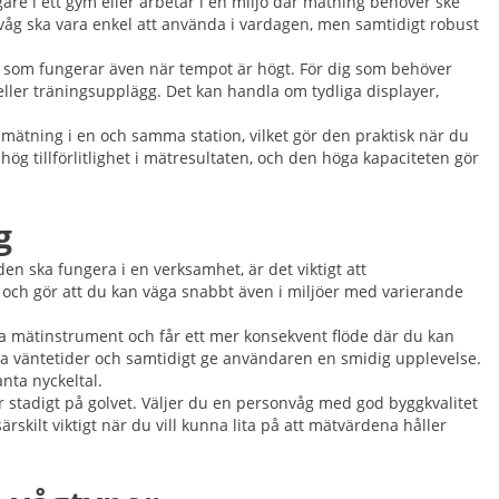
are i ett gym eller arbetar i en miljö där mätning behöver ske
onvåg ska vara enkel att använda i vardagen, men samtidigt robust
se som fungerar även när tempot är högt. För dig som behöver
 eller träningsupplägg. Det kan handla om tydliga displayer,
mätning i en och samma station, vilket gör den praktisk när du
hög tillförlitlighet i mätresultaten, och den höga kapaciteten gör
g
 ska fungera i en verksamhet, är det viktigt att
id och gör att du kan väga snabbt även i miljöer med varierande
 mätinstrument och får ett mer konsekvent flöde där du kan
ka väntetider och samtidigt ge användaren en smidig upplevelse.
nta nyckeltal.
 stadigt på golvet. Väljer du en personvåg med god byggkvalitet
ilt viktigt när du vill kunna lita på att mätvärdena håller