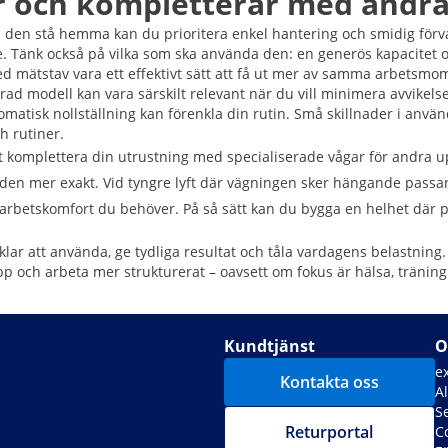
ar och kompletterar med andr
 den stå hemma kan du prioritera enkel hantering och smidig förva
de. Tänk också på vilka som ska använda den: en generös kapacitet o
ed mätstav vara ett effektivt sätt att få ut mer av samma arbetsmo
d modell kan vara särskilt relevant när du vill minimera avvikelse
matisk nollställning kan förenkla din rutin. Små skillnader i anvä
ch rutiner.
t komplettera din utrustning med specialiserade vågar för andra u
löden mer exakt. Vid tyngre lyft där vägningen sker hängande passa
 arbetskomfort du behöver. På så sätt kan du bygga en helhet dä
vklar att använda, ge tydliga resultat och tåla vardagens belastnin
pp och arbeta mer strukturerat – oavsett om fokus är hälsa, träning 
Kundtjänst
O
e
Kontakta oss
A
S
Returportal
C