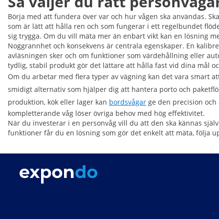
Så väljer du rätt personvåg
Börja med att fundera över var och hur vågen ska användas. Ska
som är lätt att hålla ren och som fungerar i ett regelbundet flö
sig trygga. Om du vill mäta mer än enbart vikt kan en lösning m
Noggrannhet och konsekvens är centrala egenskaper. En kalibrera
avläsningen sker och om funktioner som värdehållning eller auto
tydlig, stabil produkt gör det lättare att hålla fast vid dina mål o
Om du arbetar med flera typer av vägning kan det vara smart at
smidigt alternativ som hjälper dig att hantera porto och paketf
produktion, kök eller lager kan
bordsvågar
ge den precision och
kompletterande våg löser övriga behov med hög effektivitet.
När du investerar i en personvåg vill du att den ska kännas själ
funktioner får du en lösning som gör det enkelt att mäta, följa u