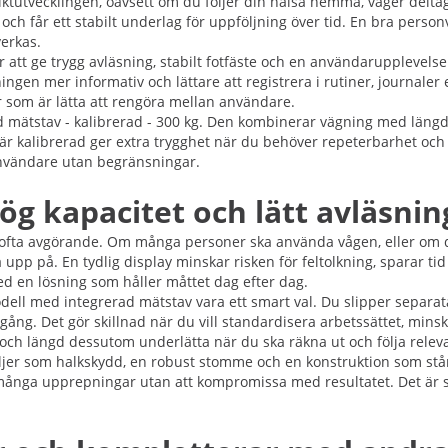
iktutvecklingen, oavsett om du följer din hälsa hemma, väger deltag
t och får ett stabilt underlag för uppföljning över tid. En bra pers
erkas.
r att ge trygg avläsning, stabilt fotfäste och en användarupplevel
ngen mer informativ och lättare att registrera i rutiner, journaler
er som är lätta att rengöra mellan användare.
d mätstav - kalibrerad - 300 kg. Den kombinerar vägning med längd
en är kalibrerad ger extra trygghet när du behöver repeterbarhet och 
 användare utan begränsningar.
g kapacitet och lätt avläsnin
ofta avgörande. Om många personer ska använda vågen, eller om den
a upp på. En tydlig display minskar risken för feltolkning, sparar t
ed en lösning som håller måttet dag efter dag.
l med integrerad mätstav vara ett smart val. Du slipper separata
g. Det gör skillnad när du vill standardisera arbetssättet, mins
ch längd dessutom underlätta när du ska räkna ut och följa releva
aljer som halkskydd, en robust stomme och en konstruktion som står
nga upprepningar utan att kompromissa med resultatet. Det är särsk