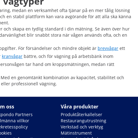
a vågtyper
ring, medan en verksamhet ofta tjänar på en mer tålig lösning
ch en stabil plattform kan vara avgörande för att alla ska känna
ment.
r och skapa en tydlig standard i din mätning. Se även över hur
ndarvänlighet blir snabbt stora när vågen används ofta, och en
ppgifter. För försändelser och mindre objekt är
brevvågar
ett
r
kranvågar
bättre, och för vägning på arbetsbänk inom
r personvågen tar hand om kroppsmätningen, medan rätt
g. Med en genomtänkt kombination av kapacitet, stabilitet och
eller professionell vägning.
m oss
Våra produkter
xpondo Partners
Produktåterkallelser
llmänna villkor
Restaurangutrustning
ekretesspolicy
Verkstad och verktyg
ookies
Mätinstrument