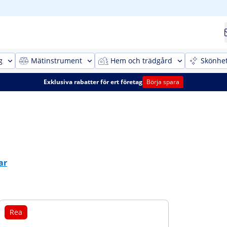
g
Mätinstrument
Hem och trädgård
Skönhe
Exklusiva rabatter för ert företag
Börja spara
ar
Rea