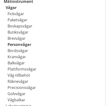
Mätinstrument
Vågar
Fickvågar
Paketvågar
Boskapsvågar
Butiksvågar
Brevvågar
Personvågar
Bordsvågar
Kranvågar
Balkvågar
Plattformsvågar
Våg-tillbehör
Räknevågar
Precisionsvågar
Golvvågar
Vågbalkar