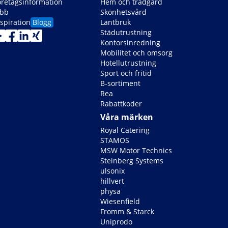
öretagsinformation
Hem och trädgård
obb
Skönhetsvård
spiration
Blogg
Lantbruk
Städutrustning
Kontorsinredning
Mobilitet och omsorg
Hotellutrustning
Sport och fritid
B-sortiment
Rea
Rabattkoder
Våra märken
Royal Catering
STAMOS
MSW Motor Technics
Steinberg Systems
ulsonix
hillvert
physa
Wiesenfield
Fromm & Starck
Uniprodo