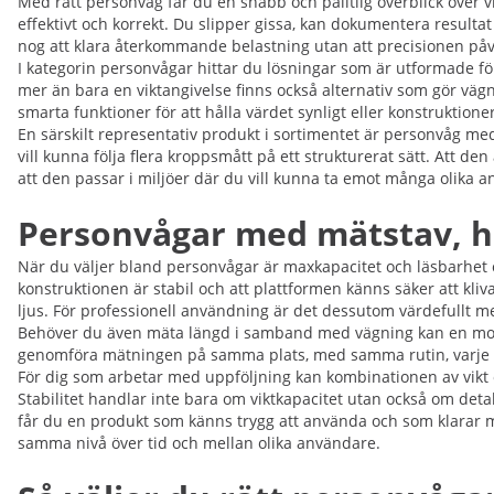
Med rätt personvåg får du en snabb och pålitlig överblick över v
effektivt och korrekt. Du slipper gissa, kan dokumentera resulta
nog att klara återkommande belastning utan att precisionen påv
I kategorin personvågar hittar du lösningar som är utformade fö
mer än bara en viktangivelse finns också alternativ som gör vägni
smarta funktioner för att hålla värdet synligt eller konstruktion
En särskilt representativ produkt i sortimentet är personvåg me
vill kunna följa flera kroppsmått på ett strukturerat sätt. Att d
att den passar i miljöer där du vill kunna ta emot många olika
Personvågar med mätstav, hö
När du väljer bland personvågar är maxkapacitet och läsbarhet 
konstruktionen är stabil och att plattformen känns säker att kliv
ljus. För professionell användning är det dessutom värdefullt m
Behöver du även mäta längd i samband med vägning kan en model
genomföra mätningen på samma plats, med samma rutin, varje gån
För dig som arbetar med uppföljning kan kombinationen av vikt o
Stabilitet handlar inte bara om viktkapacitet utan också om det
får du en produkt som känns trygg att använda och som klarar må
samma nivå över tid och mellan olika användare.