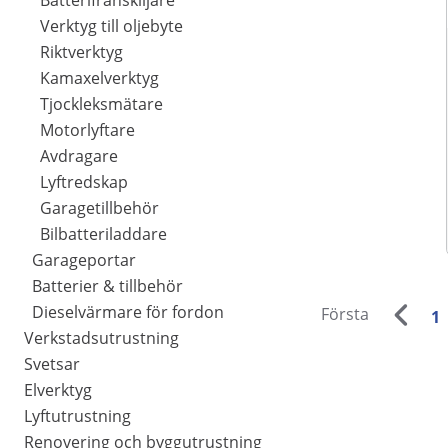
Batterifrånskiljare
Verktyg till oljebyte
Riktverktyg
Kamaxelverktyg
Tjockleksmätare
Motorlyftare
Avdragare
Lyftredskap
Garagetillbehör
Bilbatteriladdare
Garageportar
Batterier & tillbehör
Dieselvärmare för fordon
Första
1
Verkstadsutrustning
Svetsar
Elverktyg
Lyftutrustning
Renovering och byggutrustning