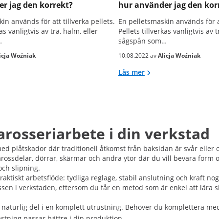
r jag den korrekt?
hur använder jag den kor
in används för att tillverka pellets.
En pelletsmaskin används för at
kas vanligtvis av trä, halm, eller
Pellets tillverkas vanligtvis av t
…
sågspån som…
icja Woźniak
10.08.2022 av
Alicja Woźniak
Läs mer
arosseriarbete i din verkstad
 med plåtskador där traditionell åtkomst från baksidan är svår eller
 karossdelar, dörrar, skärmar och andra ytor där du vill bevara form
ch slipning.
raktiskt arbetsflöde: tydliga reglage, stabil anslutning och kraft no
essen i verkstaden, eftersom du får en metod som är enkel att lära 
 naturlig del i en komplett utrustning. Behöver du komplettera m
ästning passar bättre i din produktion.