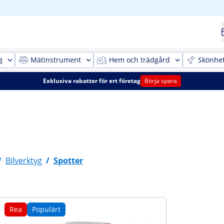
g
Mätinstrument
Hem och trädgård
Skönhe
Exklusiva rabatter för ert företag
Börja spara
/
Bilverktyg
/
Spotter
Rea
Populärt