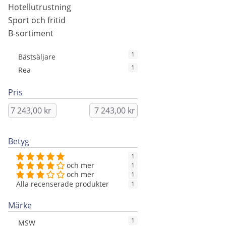
Hotellutrustning
Sport och fritid
B-sortiment
1
Bästsäljare
1
Rea
Pris
Betyg
1
och mer
1
och mer
1
Alla recenserade produkter
1
Märke
1
MSW