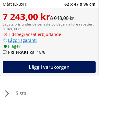
Mått (LxBxH)
62 x 47 x 96 cm
7 243,00 kr
8 048,00 kr
Lägsta pris under de senaste 30 dagarna före rabatten:
8 048,00 kr
Tidsbegränsat erbjudande
Lågprisgaranti
I lager
FRI FRAKT
ca. 18/8
Lägg i varukorgen
Sista