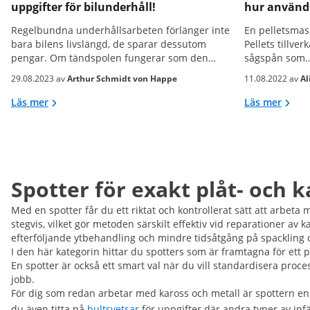
uppgifter för bilunderhåll!
hur använde
Regelbundna underhållsarbeten förlänger inte
En pelletsmask
bara bilens livslängd, de sparar dessutom
Pellets tillver
pengar. Om tändspolen fungerar som den…
sågspån som
29.08.2023 av
Arthur Schmidt von Happe
11.08.2022 av
Al
Läs mer
Läs mer
Spotter för exakt plåt- och k
Med en spotter får du ett riktat och kontrollerat sätt att arbeta
stegvis, vilket gör metoden särskilt effektiv vid reparationer av
efterföljande ytbehandling och mindre tidsåtgång på spackling o
I den här kategorin hittar du spotters som är framtagna för ett p
En spotter är också ett smart val när du vill standardisera proc
jobb.
För dig som redan arbetar med kaross och metall är spottern en
du även titta på
bultsvetsar
för uppgifter där andra typer av inf