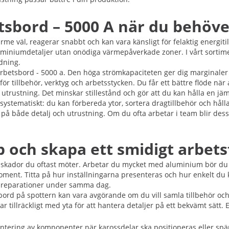
bord – 5000 A när du behöver
me väl, reagerar snabbt och kan vara känsligt för felaktig energiti
a aluminiumdetaljer utan onödiga värmepåverkade zoner. I vårt sort
rdning.
rbetsbord - 5000 a. Den höga strömkapaciteten ger dig marginaler 
r tillbehör, verktyg och arbetsstycken. Du får ett bättre flöde när a
 utrustning. Det minskar stillestånd och gör att du kan hålla en j
systematiskt: du kan förbereda ytor, sortera dragtillbehör och hål
 på både detalj och utrustning. Om du ofta arbetar i team blir des
bb och skapa ett smidigt arbet
 och skador du oftast möter. Arbetar du mycket med aluminium bör 
oment. Titta på hur inställningarna presenteras och hur enkelt du k
era reparationer under samma dag.
sbord på spottern kan vara avgörande om du vill samla tillbehör och
ar tillräckligt med yta för att hantera detaljer på ett bekvämt sätt. 
tering av komponenter när karossdelar ska positioneras eller spän