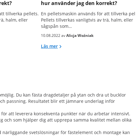
rekt?
hur använder jag den korrekt?
t tillverka pellets.
En pelletsmaskin används för att tillverka pelle
rä, halm, eller
Pellets tillverkas vanligtvis av trä, halm, eller
sågspån som…
10.08.2022 av
Alicja Woźniak
Läs mer
 omöjlig. Du kan fästa dragdetaljer på ytan och dra ut bucklor
 och passning. Resultatet blir ett jämnare underlag inför
g för att leverera konsekventa punkter när du arbetar intensivt.
sig och som hjälper dig att upprepa samma kvalitet mellan olika
ed närliggande svetslösningar för fästelement och montage kan