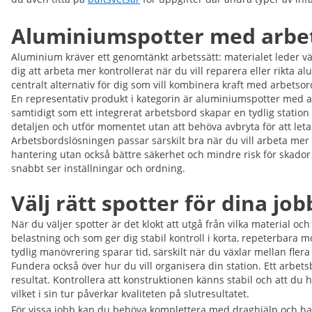
Aluminiumspotter med arbets
Aluminium kräver ett genomtänkt arbetssätt: materialet leder vär
dig att arbeta mer kontrollerat när du vill reparera eller rikt
centralt alternativ för dig som vill kombinera kraft med arbetso
En representativ produkt i kategorin är aluminiumspotter med a
samtidigt som ett integrerat arbetsbord skapar en tydlig station fö
detaljen och utför momentet utan att behöva avbryta för att leta
Arbetsbordslösningen passar särskilt bra när du vill arbeta mer 
hantering utan också bättre säkerhet och mindre risk för skador
snabbt ser inställningar och ordning.
Välj rätt spotter för dina jo
När du väljer spotter är det klokt att utgå från vilka material
belastning och som ger dig stabil kontroll i korta, repeterbara m
tydlig manövrering sparar tid, särskilt när du växlar mellan fl
Fundera också över hur du vill organisera din station. Ett arbet
resultat. Kontrollera att konstruktionen känns stabil och att du h
vilket i sin tur påverkar kvaliteten på slutresultatet.
För vissa jobb kan du behöva komplettera med draghjälp och han