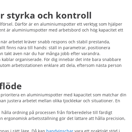
 styrka och kontroll
llförsel. Därför är en aluminiumspotter ett verktyg som hjälper
iment är aluminiumspotter med arbetsbord och hög kapacitet ett
när arbetet kräver snabb respons och stabil prestanda,
llt finns nära till hands: ställ in parametrar, positionera
ämn takt även när du har många jobb efter varandra.
la kablar organiserade. För dig innebär det inte bara snabbare
sutom arbetsstationen enklare att dela, eftersom nästa person
sflöde
du prioritera en aluminiumspotter med kapacitet som matchar din
an justera arbetet mellan olika tjocklekar och situationer. En
 hålla ordning på processen från förberedelse till färdigt
En ergonomisk arbetsställning gör det lättare att hålla precision,
nas i rätt läge. Då kan
handvinschar
vara ett praktiskt stöd i