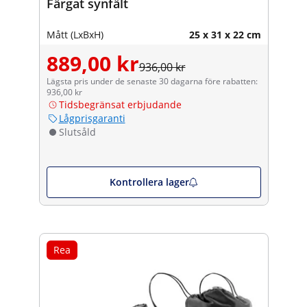
Färgat synfält
Mått (LxBxH)
25 x 31 x 22 cm
889,00 kr
936,00 kr
Lägsta pris under de senaste 30 dagarna före rabatten:
936,00 kr
Tidsbegränsat erbjudande
Lågprisgaranti
Slutsåld
Kontrollera lager
Rea