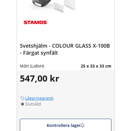
Svetshjälm - COLOUR GLASS X-100B
- Färgat synfält
Mått (LxBxH)
25 x 33 x 33 cm
547,00 kr
Lågprisgaranti
Slutsåld
Kontrollera lager