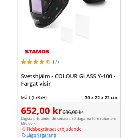
(7)
Svetshjälm - COLOUR GLASS Y-100 -
Färgat visir
Mått (LxBxH)
30 x 22 x 22 cm
652,00 kr
686,00 kr
Lägsta pris under de senaste 30 dagarna före rabatten:
686,00 kr
Tidsbegränsat erbjudande
Lågprisgaranti