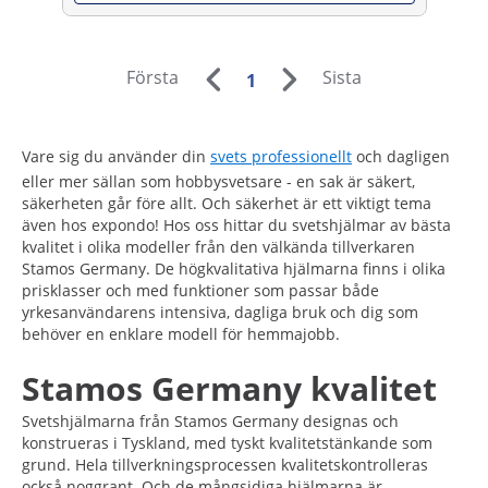
Första
Sista
1
Vare sig du använder din
svets professionellt
och dagligen
eller mer sällan som hobbysvetsare - en sak är säkert,
säkerheten går före allt. Och säkerhet är ett viktigt tema
även hos expondo! Hos oss hittar du svetshjälmar av bästa
kvalitet i olika modeller från den välkända tillverkaren
Stamos Germany. De högkvalitativa hjälmarna finns i olika
prisklasser och med funktioner som passar både
yrkesanvändarens intensiva, dagliga bruk och dig som
behöver en enklare modell för hemmajobb.
Stamos Germany kvalitet
Svetshjälmarna från Stamos Germany designas och
konstrueras i Tyskland, med tyskt kvalitetstänkande som
grund. Hela tillverkningsprocessen kvalitetskontrolleras
också noggrant. Och de mångsidiga hjälmarna är