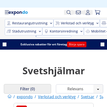
Restaurangutrustning
Verkstad och verktyg
Städutrustning
Kontorsinredning
Mobilitet
Exklusiva rabatter för ert företag
Börja spara
Svetshjälmar
Filter (0)
/
expondo
/
Verkstad och verktyg
/
Svetsar
/
Sve