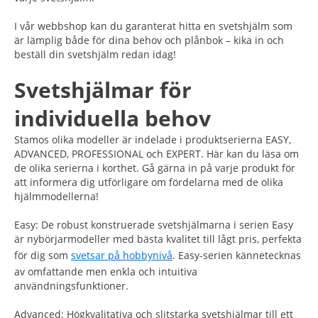
I vår webbshop kan du garanterat hitta en svetshjälm som
är lämplig både för dina behov och plånbok – kika in och
beställ din svetshjälm redan idag!
Svetshjälmar för
individuella behov
Stamos olika modeller är indelade i produktserierna EASY,
ADVANCED, PROFESSIONAL och EXPERT. Här kan du läsa om
de olika serierna i korthet. Gå gärna in på varje produkt för
att informera dig utförligare om fördelarna med de olika
hjälmmodellerna!
Easy
: De robust konstruerade svetshjälmarna i serien Easy
är nybörjarmodeller med bästa kvalitet till lågt pris, perfekta
för dig som
svetsar på hobbynivå
. Easy-serien kännetecknas
av omfattande men enkla och intuitiva
användningsfunktioner.
Advanced
: Högkvalitativa och slitstarka svetshjälmar till ett