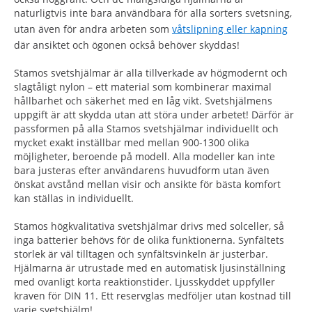
naturligtvis inte bara användbara för alla sorters svetsning,
utan även för andra arbeten som
våtslipning eller kapning
där ansiktet och ögonen också behöver skyddas!
Stamos svetshjälmar är alla tillverkade av högmodernt och
slagtåligt nylon – ett material som kombinerar maximal
hållbarhet och säkerhet med en låg vikt. Svetshjälmens
uppgift är att skydda utan att störa under arbetet! Därför är
passformen på alla Stamos svetshjälmar individuellt och
mycket exakt inställbar med mellan 900-1300 olika
möjligheter, beroende på modell. Alla modeller kan inte
bara justeras efter användarens huvudform utan även
önskat avstånd mellan visir och ansikte för bästa komfort
kan ställas in individuellt.
Stamos högkvalitativa svetshjälmar drivs med solceller, så
inga batterier behövs för de olika funktionerna. Synfältets
storlek är väl tilltagen och synfältsvinkeln är justerbar.
Hjälmarna är utrustade med en automatisk ljusinställning
med ovanligt korta reaktionstider. Ljusskyddet uppfyller
kraven för DIN 11. Ett reservglas medföljer utan kostnad till
varje svetshjälm!