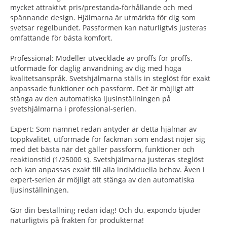
mycket attraktivt pris/prestanda-förhållande och med
spännande design. Hjälmarna är utmärkta för dig som
svetsar regelbundet. Passformen kan naturligtvis justeras
omfattande för bästa komfort.
Professional
: Modeller utvecklade av proffs för proffs,
utformade för daglig användning av dig med höga
kvalitetsanspråk. Svetshjälmarna ställs in steglöst för exakt
anpassade funktioner och passform. Det är möjligt att
stänga av den automatiska ljusinställningen på
svetshjälmarna i professional-serien.
Expert
: Som namnet redan antyder är detta hjälmar av
toppkvalitet, utformade för fackmän som endast nöjer sig
med det bästa när det gäller passform, funktioner och
reaktionstid (1/25000 s). Svetshjälmarna justeras steglöst
och kan anpassas exakt till alla individuella behov. Även i
expert-serien är möjligt att stänga av den automatiska
ljusinställningen.
Gör din beställning redan idag! Och du, expondo bjuder
naturligtvis på frakten för produkterna!