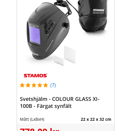
(7)
Svetshjälm - COLOUR GLASS XI-
100B - Färgat synfält
Mått (LxBxH)
22 x 22 x 32 cm