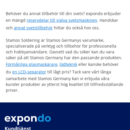
Behöver du annat tillbehör till din svets? expondo erbjuder
en mängd
reservdelar till själva svetsmaskinen
. Handskar
och
annat svetstillbehör
hittar du också hos oss.
Stamos Soldering är Stamos Germanys varumärke,
specialiserade på verktyg och tillbehör för professionella
och hobbyanvändare. Oavsett vad du söker kan du vara
säker på att Stamos Germany har den passande produkten.
Förmånliga plasmaskärare
,
lödteknik
eller kanske behöver
du
en LCD-separator
till lågt pris? Tack vare vårt långa
samarbete med Stamos Germany kan vi erbjuda våra
kunder produkter av ytterst hög kvalitet till tillfredsställande
priser.
Kundtjänst