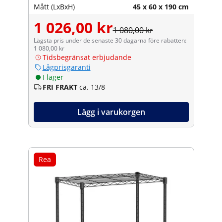
Mått (LxBxH)
45 x 60 x 190 cm
1 026,00 kr
1 080,00 kr
Lägsta pris under de senaste 30 dagarna före rabatten:
1 080,00 kr
Tidsbegränsat erbjudande
Lågprisgaranti
I lager
FRI FRAKT
ca. 13/8
Lägg i varukorgen
Rea