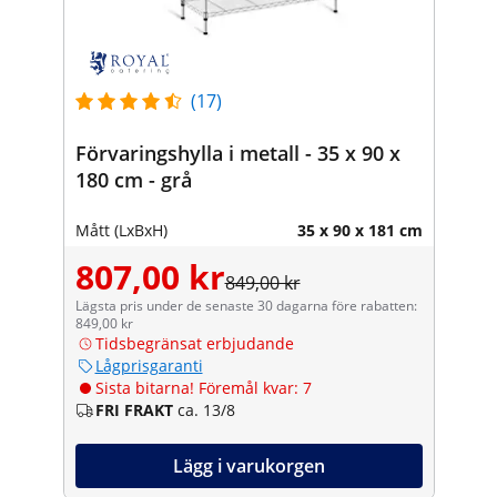
(17)
Förvaringshylla i metall - 35 x 90 x
180 cm - grå
Mått (LxBxH)
35 x 90 x 181 cm
807,00 kr
849,00 kr
Lägsta pris under de senaste 30 dagarna före rabatten:
849,00 kr
Tidsbegränsat erbjudande
Lågprisgaranti
Sista bitarna! Föremål kvar: 7
FRI FRAKT
ca. 13/8
Lägg i varukorgen