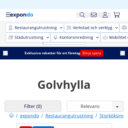
Restaurangutrustning
Verkstad och verktyg
Städutrustning
Kontorsinredning
Mobilitet
Exklusiva rabatter för ert företag
Börja spara
Golvhylla
Filter (0)
/
expondo
/
Restaurangutrustning
/
Storköksinre