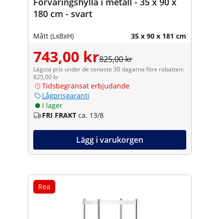
Förvaringshylla i metall - 35 x 90 x
180 cm - svart
Mått (LxBxH)
35 x 90 x 181 cm
743,00 kr
825,00 kr
Lägsta pris under de senaste 30 dagarna före rabatten:
825,00 kr
Tidsbegränsat erbjudande
Lågprisgaranti
I lager
FRI FRAKT
ca. 13/8
Lägg i varukorgen
Rea