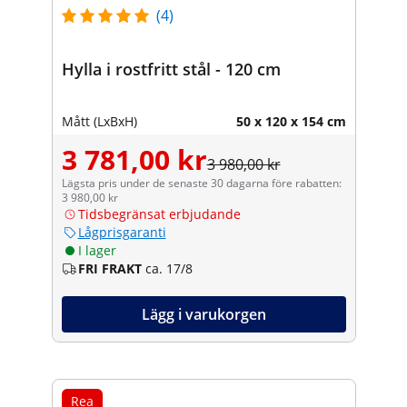
(4)
Hylla i rostfritt stål - 120 cm
Mått (LxBxH)
50 x 120 x 154 cm
3 781,00 kr
3 980,00 kr
Lägsta pris under de senaste 30 dagarna före rabatten:
3 980,00 kr
Tidsbegränsat erbjudande
Lågprisgaranti
I lager
FRI FRAKT
ca. 17/8
Lägg i varukorgen
Rea