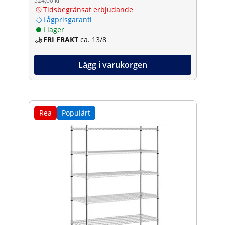
524,00 kr
Tidsbegränsat erbjudande
Lågprisgaranti
I lager
FRI FRAKT
ca. 13/8
Lägg i varukorgen
Rea
Populärt