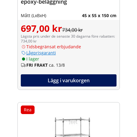
epoxy-beläggning
Mått (LxBxH)
45 x 55 x 150 cm
697,00 kr
734,00 kr
Lägsta pris under de senaste 30 dagarna före rabatten:
734,00 kr
Tidsbegränsat erbjudande
Lågprisgaranti
I lager
FRI FRAKT
ca. 13/8
Lägg i varukorgen
Rea