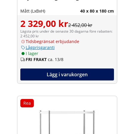
Mått (LxBxH)
40 x 80 x 180 cm
2 329,00 kr
2 452,00 kr
Lägsta pris under de senaste 30 dagarna före rabatten:
2 452,00 kr
Tidsbegränsat erbjudande
Lågprisgaranti
I lager
FRI FRAKT
ca. 13/8
Lägg i varukorgen
Rea