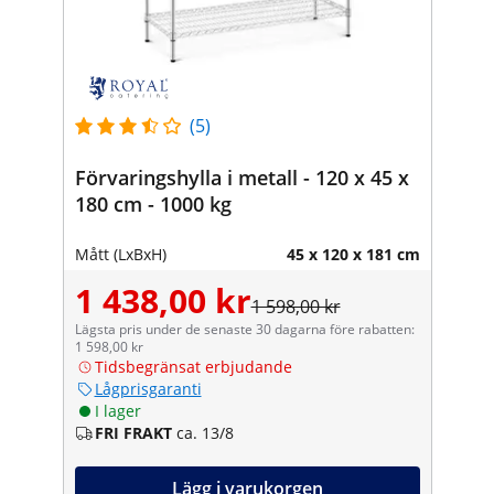
(5)
Förvaringshylla i metall - 120 x 45 x
180 cm - 1000 kg
Mått (LxBxH)
45 x 120 x 181 cm
1 438,00 kr
1 598,00 kr
Lägsta pris under de senaste 30 dagarna före rabatten:
1 598,00 kr
Tidsbegränsat erbjudande
Lågprisgaranti
I lager
FRI FRAKT
ca. 13/8
Lägg i varukorgen