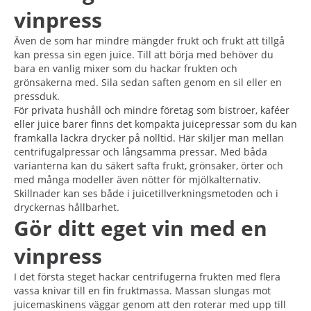
vinpress
Även de som har mindre mängder frukt och frukt att tillgå
kan pressa sin egen juice. Till att börja med behöver du
bara en vanlig mixer som du hackar frukten och
grönsakerna med. Sila sedan saften genom en sil eller en
pressduk.
För privata hushåll och mindre företag som bistroer, kaféer
eller juice barer finns det kompakta juicepressar som du kan
framkalla läckra drycker på nolltid. Här skiljer man mellan
centrifugalpressar och långsamma pressar. Med båda
varianterna kan du säkert safta frukt, grönsaker, örter och
med många modeller även nötter för mjölkalternativ.
Skillnader kan ses både i juicetillverkningsmetoden och i
dryckernas hållbarhet.
Gör ditt eget vin med en
vinpress
I det första steget hackar centrifugerna frukten med flera
vassa knivar till en fin fruktmassa. Massan slungas mot
juicemaskinens väggar genom att den roterar med upp till