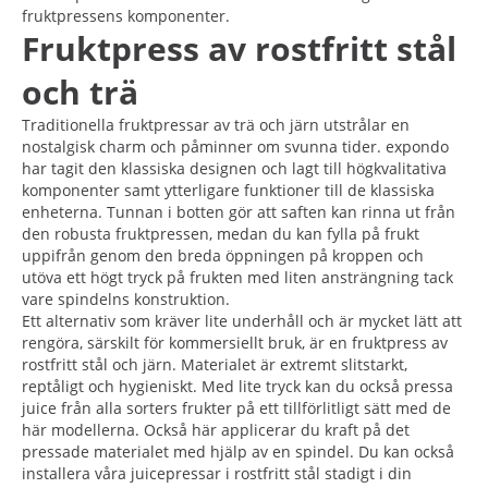
fruktpressens komponenter.
Fruktpress av rostfritt stål
och trä
Traditionella fruktpressar av trä och järn utstrålar en
nostalgisk charm och påminner om svunna tider. expondo
har tagit den klassiska designen och lagt till högkvalitativa
komponenter samt ytterligare funktioner till de klassiska
enheterna. Tunnan i botten gör att saften kan rinna ut från
den robusta fruktpressen, medan du kan fylla på frukt
uppifrån genom den breda öppningen på kroppen och
utöva ett högt tryck på frukten med liten ansträngning tack
vare spindelns konstruktion.
Ett alternativ som kräver lite underhåll och är mycket lätt att
rengöra, särskilt för kommersiellt bruk, är en fruktpress av
rostfritt stål och järn. Materialet är extremt slitstarkt,
reptåligt och hygieniskt. Med lite tryck kan du också pressa
juice från alla sorters frukter på ett tillförlitligt sätt med de
här modellerna. Också här applicerar du kraft på det
pressade materialet med hjälp av en spindel. Du kan också
installera våra juicepressar i rostfritt stål stadigt i din