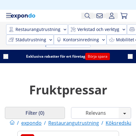
Restaurangutrustning
Verkstad och verktyg
Städutrustning
Kontorsinredning
Mobilitet
Exklusiva rabatter för ert företag
Börja spara
Fruktpressar
Filter (0)
/
expondo
/
Restaurangutrustning
/
Köksredskap