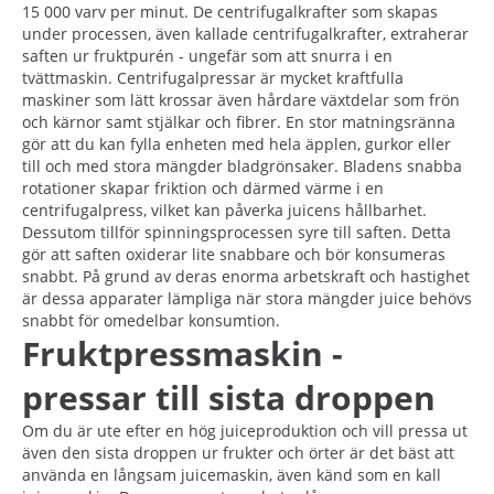
15 000 varv per minut. De centrifugalkrafter som skapas
under processen, även kallade centrifugalkrafter, extraherar
saften ur fruktpurén - ungefär som att snurra i en
tvättmaskin. Centrifugalpressar är mycket kraftfulla
maskiner som lätt krossar även hårdare växtdelar som frön
och kärnor samt stjälkar och fibrer. En stor matningsränna
gör att du kan fylla enheten med hela äpplen, gurkor eller
till och med stora mängder bladgrönsaker. Bladens snabba
rotationer skapar friktion och därmed värme i en
centrifugalpress, vilket kan påverka juicens hållbarhet.
Dessutom tillför spinningsprocessen syre till saften. Detta
gör att saften oxiderar lite snabbare och bör konsumeras
snabbt. På grund av deras enorma arbetskraft och hastighet
är dessa apparater lämpliga när stora mängder juice behövs
snabbt för omedelbar konsumtion.
Fruktpressmaskin -
pressar till sista droppen
Om du är ute efter en hög juiceproduktion och vill pressa ut
även den sista droppen ur frukter och örter är det bäst att
använda en långsam juicemaskin, även känd som en kall