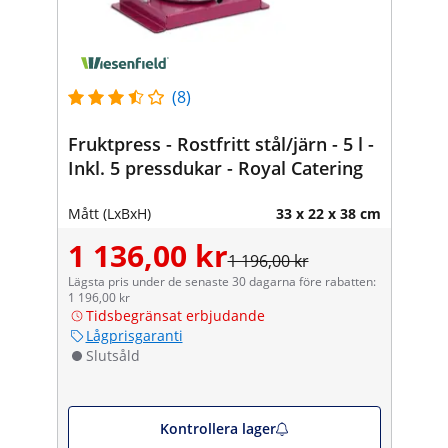
(8)
Fruktpress - Rostfritt stål/järn - 5 l -
Inkl. 5 pressdukar - Royal Catering
Mått (LxBxH)
33 x 22 x 38 cm
1 136,00 kr
1 196,00 kr
Lägsta pris under de senaste 30 dagarna före rabatten:
1 196,00 kr
Tidsbegränsat erbjudande
Lågprisgaranti
Slutsåld
Kontrollera lager