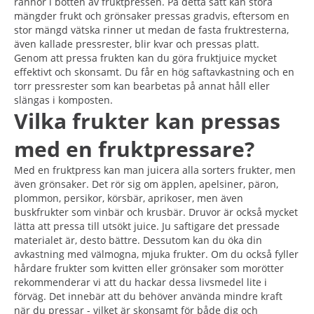
rännor i botten av fruktpressen. På detta sätt kan stora
mängder frukt och grönsaker pressas gradvis, eftersom en
stor mängd vätska rinner ut medan de fasta fruktresterna,
även kallade pressrester, blir kvar och pressas platt.
Genom att pressa frukten kan du göra fruktjuice mycket
effektivt och skonsamt. Du får en hög saftavkastning och en
torr pressrester som kan bearbetas på annat håll eller
slängas i komposten.
Vilka frukter kan pressas
med en fruktpressare?
Med en fruktpress kan man juicera alla sorters frukter, men
även grönsaker. Det rör sig om äpplen, apelsiner, päron,
plommon, persikor, körsbär, aprikoser, men även
buskfrukter som vinbär och krusbär. Druvor är också mycket
lätta att pressa till utsökt juice. Ju saftigare det pressade
materialet är, desto bättre. Dessutom kan du öka din
avkastning med välmogna, mjuka frukter. Om du också fyller
hårdare frukter som kvitten eller grönsaker som morötter
rekommenderar vi att du hackar dessa livsmedel lite i
förväg. Det innebär att du behöver använda mindre kraft
när du pressar - vilket är skonsamt för både dig och