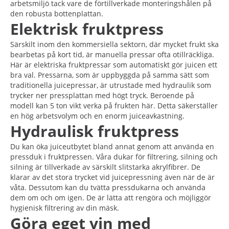
arbetsmiljö tack vare de förtillverkade monteringshålen på
den robusta bottenplattan.
Elektrisk fruktpress
Särskilt inom den kommersiella sektorn, där mycket frukt ska
bearbetas på kort tid, är manuella pressar ofta otillräckliga.
Här är elektriska fruktpressar som automatiskt gör juicen ett
bra val. Pressarna, som är uppbyggda på samma sätt som
traditionella juicepressar, är utrustade med hydraulik som
trycker ner pressplattan med högt tryck. Beroende på
modell kan 5 ton vikt verka på frukten här. Detta säkerställer
en hög arbetsvolym och en enorm juiceavkastning.
Hydraulisk fruktpress
Du kan öka juiceutbytet bland annat genom att använda en
pressduk i fruktpressen. Våra dukar för filtrering, silning och
silning är tillverkade av särskilt slitstarka akrylfibrer. De
klarar av det stora trycket vid juicepressning även när de är
våta. Dessutom kan du tvätta pressdukarna och använda
dem om och om igen. De är lätta att rengöra och möjliggör
hygienisk filtrering av din mäsk.
Göra eget vin med