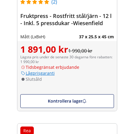
(2)
Fruktpress - Rostfritt stål/järn - 12 l
- Inkl. 5 pressdukar -Wiesenfield
Mått (LxBxH)
37 x 25.5 x 45 cm
1 891,00 kr
1 990,00 kr
Lägsta pris under de senaste 30 dagarna före rabatten:
1 990,00 kr
Tidsbegränsat erbjudande
Lågprisgaranti
Slutsåld
Kontrollera lager
Rea