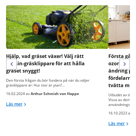
Hjälp, vad gräset växer! Välj rätt
Första gån
bensin-gräsklippare för att hålla
ozonrengöri
gräset snyggt!
ändring på!
fördelarna
Den första frågan du bör fundera på när du väljer
tvätta med
gräsklippare är: Hur stor är ytan?…
16.02.2024 av
Arthur Schmidt von Happe
Utbudet av tillg
Vissa av dem är 
Läs mer
användningsom
16.10.2023 av
M
Läs mer