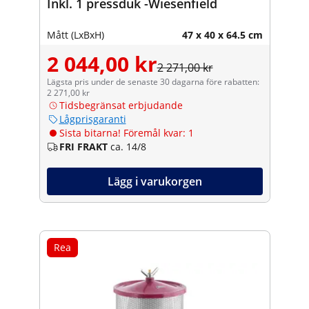
Inkl. 1 pressduk -Wiesenfield
Mått (LxBxH)
47 x 40 x 64.5 cm
2 044,00 kr
2 271,00 kr
Lägsta pris under de senaste 30 dagarna före rabatten:
2 271,00 kr
Tidsbegränsat erbjudande
Lågprisgaranti
Sista bitarna! Föremål kvar: 1
FRI FRAKT
ca. 14/8
Lägg i varukorgen
Rea