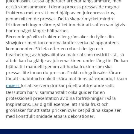
juicemaskin. Dessa apparater arbetar långsammare, men
också skonsammare. I denna process pressas de mogna
frukterna mot en sikt med hjälp av en juicepressskruv,
genom vilken de pressas. Detta skapar mycket mindre
friktion och ingen värme, vilket innebär att saften vanligtvis
har en något längre hållbarhet.
Beroende på vilka frukter eller grönsaker du fyller din
slowjuicer med kan enorma krafter verka på apparatens
komponenter. Så leta efter en robust design och
bearbetning av högkvalitativa material som rostfritt stål, så
att de kan ha glädje av juicemaskinen under lång tid. Du kan
hjälpa till manuellt genom att hacka frukten som ska
pressas lite innan du pressar. Frukt- och grönsaksskärare
för att snabbt och enkelt skära mat finns på expondo, liksom
mixers
för att servera drinkar på ett aptitretande sätt.
Dessutom har vi sammanställt olika guider för en
professionell presentation av dina förfriskningar i våra
Inspirations. Lär dig till exempel att snida frukt och
grönsaker för att sätta pricken över i:et på dina skapelser
med konstfullt snidade ätbara dekorationer.