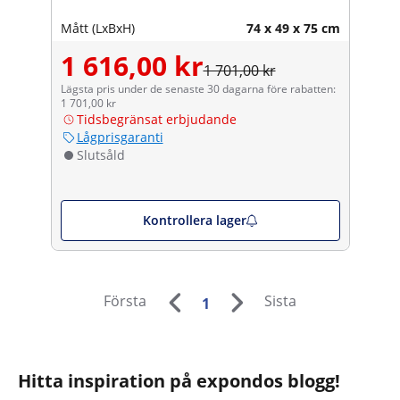
Mått (LxBxH)
74 x 49 x 75 cm
1 616,00 kr
1 701,00 kr
Lägsta pris under de senaste 30 dagarna före rabatten:
1 701,00 kr
Tidsbegränsat erbjudande
Lågprisgaranti
Slutsåld
Kontrollera lager
Första
Sista
1
Hitta inspiration på expondos blogg!