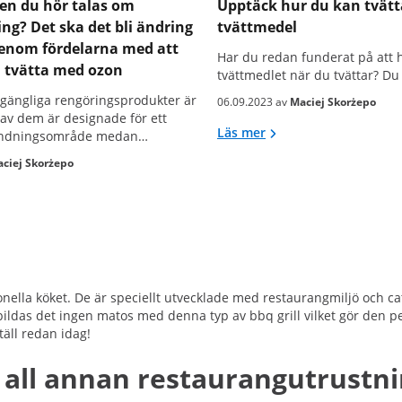
en du hör talas om
Upptäck hur du kan tvätt
ng? Det ska det bli ändring
tvättmedel
igenom fördelarna med att
Har du redan funderat på att 
h tvätta med ozon
tvättmedlet när du tvättar? Du 
llgängliga rengöringsprodukter är
06.09.2023 av
Maciej Skorżepo
 av dem är designade för ett
Läs mer
vändningsområde medan…
ciej Skorżepo
ionella köket. De är speciellt utvecklade med restaurangmiljö och cat
bildas det ingen matos med denna typ av bbq grill vilket gör den pe
täll redan idag!
all annan restaurangutrustn