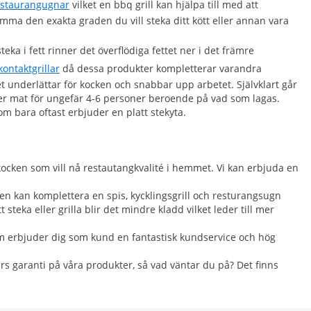
estaurangugnar
vilket en bbq grill kan hjälpa till med att
tämma den exakta graden du vill steka ditt kött eller annan vara
teka i fett rinner det överflödiga fettet ner i det främre
kontaktgrillar
då dessa produkter kompletterar varandra
et underlättar för kocken och snabbar upp arbetet. Självklart går
yder mat för ungefär 4-6 personer beroende på vad som lagas.
om bara oftast erbjuder en platt stekyta.
kocken som vill nå restautangkvalité i hemmet. Vi kan erbjuda en
en kan komplettera en spis, kycklingsgrill och resturangsugn
steka eller grilla blir det mindre kladd vilket leder till mer
som erbjuder dig som kund en fantastisk kundservice och hög
års garanti på våra produkter, så vad väntar du på? Det finns