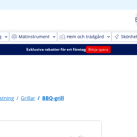
g
Mätinstrument
Hem och trädgård
Skönhe
Exklusiva rabatter för ert företag
Börja spara
stning
/
Grillar
/
BBQ-grill