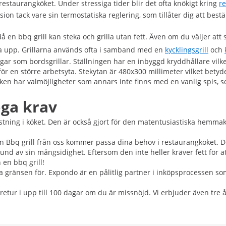
i restaurangköket. Under stressiga tider blir det ofta knökigt kring
r
sion tack vare sin termostatiska reglering, som tillåter dig att bes
å en bbq grill kan steka och grilla utan fett. Även om du väljer att s
da upp. Grillarna används ofta i samband med en
kycklingsgrill
och
ingar som bordsgrillar. Ställningen har en inbyggd kryddhållare vilk
ör en större arbetsyta. Stekytan är 480x300 millimeter vilket bet
ocken har valmöjligheter som annars inte finns med en vanlig spis, s
öga krav
rustning i köket. Den är också gjort för den matentusiastiska hemma
en Bbq grill från oss kommer passa dina behov i restaurangköket. D
nd av sin mångsidighet. Eftersom den inte heller kräver fett för att 
 en bbq grill!
ätta gränsen för. Expondo är en pålitlig partner i inköpsprocessen 
 retur i upp till 100 dagar om du är missnöjd. Vi erbjuder även tre 