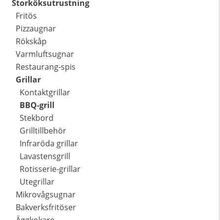
Storköksutrustning
Fritös
Pizzaugnar
Rökskåp
Varmluftsugnar
Restaurang-spis
Grillar
Kontaktgrillar
BBQ-grill
Stekbord
Grilltillbehör
Infraröda grillar
Lavastensgrill
Rotisserie-grillar
Utegrillar
Mikrovågsugnar
Bakverksfritöser