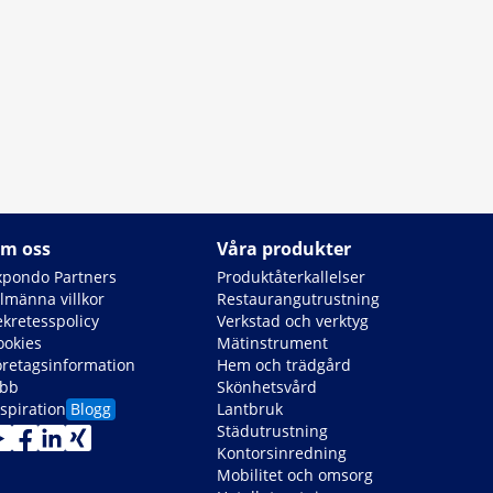
m oss
Våra produkter
xpondo Partners
Produktåterkallelser
llmänna villkor
Restaurangutrustning
ekretesspolicy
Verkstad och verktyg
ookies
Mätinstrument
öretagsinformation
Hem och trädgård
obb
Skönhetsvård
spiration
Blogg
Lantbruk
Städutrustning
Kontorsinredning
Mobilitet och omsorg