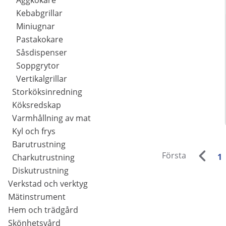
Äggkokare
Kebabgrillar
Miniugnar
Pastakokare
Såsdispenser
Soppgrytor
Vertikalgrillar
Storköksinredning
Köksredskap
Varmhållning av mat
Kyl och frys
Barutrustning
Första
1
Charkutrustning
Diskutrustning
Verkstad och verktyg
Mätinstrument
Hem och trädgård
Skönhetsvård