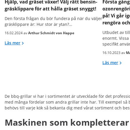
Hjälp, vad gräset växer! Välj rätt bensin-
Första gång
gräsklippare för att hålla gräset snyggt!
ozonrengöri
på! Vi går 
Den första frågan du bör fundera på när du väljer
rengöra oc
gräsklippare är: Hur stor är ytan?…
Utbudet av ti
16.02.2024 av
Arthur Schmidt von Happe
enormt. Vissa
Läs mer
specifikt an
16.10.2023 av
Ma
Läs mer
De bbq-grillar vi har i sortimentet är utvecklade för det profess
med många fördelar som andra grillar inte har. Till exempel så 
behövs till varje kök så bekanta dig med vårat sortiment och bes
Maskinen som kompletterar 