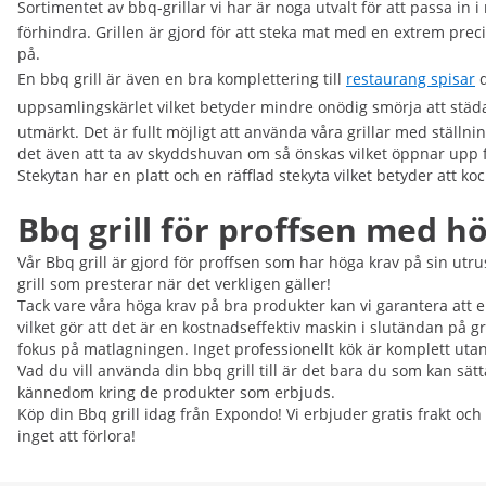
Sortimentet av bbq-grillar vi har är noga utvalt för att passa in 
förhindra. Grillen är gjord för att steka mat med en extrem preci
på.
En bbq grill är även en bra komplettering till
restaurang spisar
d
uppsamlingskärlet vilket betyder mindre onödig smörja att stä
utmärkt. Det är fullt möjligt att använda våra grillar med ställn
det även att ta av skyddshuvan om så önskas vilket öppnar upp f
Stekytan har en platt och en räfflad stekyta vilket betyder att k
Bbq grill för proffsen med h
Vår Bbq grill är gjord för proffsen som har höga krav på sin ut
grill som presterar när det verkligen gäller!
Tack vare våra höga krav på bra produkter kan vi garantera att 
vilket gör att det är en kostnadseffektiv maskin i slutändan på gru
fokus på matlagningen. Inget professionellt kök är komplett utan
Vad du vill använda din bbq grill till är det bara du som kan s
kännedom kring de produkter som erbjuds.
Köp din Bbq grill idag från Expondo! Vi erbjuder gratis frakt och
inget att förlora!