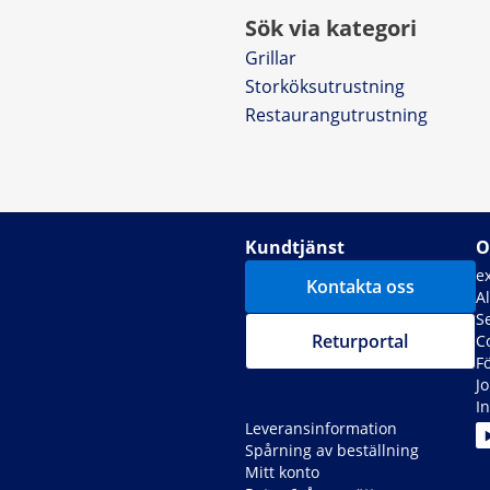
Sök via kategori
Grillar
Storköksutrustning
Restaurangutrustning
Kundtjänst
O
e
Kontakta oss
A
S
Returportal
C
F
J
In
Leveransinformation
Spårning av beställning
Mitt konto