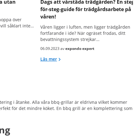
a utan
Dags att vårstäda trädgården? En steg-
för-steg-guide för trädgårdsarbete på
våren!
hoppa över
vill såklart inte…
Våren ligger i luften, men ligger trädgården
fortfarande i ide? När ogräset frodas, ditt
bevattningssystem strejkar…
06.09.2023 av
expondo expert
Läs mer
ering i åtanke. Alla våra bbq-grillar är eldrivna vilket kommer
rfekt för det mindre köket. En bbq grill är en komplettering som
ing