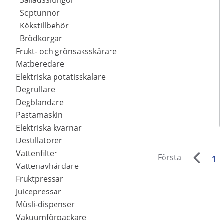
Salladsslungor
Soptunnor
Kökstillbehör
Brödkorgar
Frukt- och grönsaksskärare
Matberedare
Elektriska potatisskalare
Degrullare
Degblandare
Pastamaskin
Elektriska kvarnar
Destillatorer
Vattenfilter
Första
1
Vattenavhärdare
Fruktpressar
Juicepressar
Müsli-dispenser
Vakuumförpackare