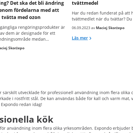
ng? Det ska det bli ändring
tvättmedel
igenom fördelarna med att
Har du redan funderat på att 
h tvätta med ozon
tvättmedlet när du tvättar? Du 
llgängliga rengöringsprodukter är
06.09.2023 av
Maciej Skorżepo
 av dem är designade för ett
Läs mer
vändningsområde medan…
ciej Skorżepo
 särskilt utvecklade för professionell användning inom flera olika 
verkade i rostfritt stål. De kan användas både för kall och varm mat
å Expondo redan idag!
ssionella kök
för användning inom flera olika yrkesområden. Expondo erbjuder br