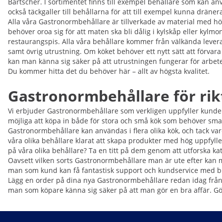
Bartscher. I sortimentet finns till exempel behållare som kan anv
också täckgaller till behållarna för att till exempel kunna dräne
Alla våra Gastronormbehållare är tillverkade av material med hög
behöver oroa sig för att maten ska bli dålig i kylskåp eller kyl
restaurangspis. Alla våra behållare kommer från välkända levera
samt övrig utrustning. Om köket behöver ett nytt sätt att förvar
kan man känna sig säker på att utrustningen fungerar för arbetet
Du kommer hitta det du behöver här – allt av högsta kvalitet.
Gastronormbehållare för ri
Vi erbjuder Gastronormbehållare som verkligen uppfyller kundern
möjliga att köpa in både för stora och små kök som behöver smart
Gastronormbehållare kan användas i flera olika kök, och tack va
våra olika behållare klarat att skapa produkter med hög uppfylle
på våra olika behållare? Ta en titt på dem genom att utforska ka
Oavsett vilken sorts Gastronormbehållare man är ute efter kan m
man som kund kan få fantastisk support och kundservice med b
Lägg en order på dina nya Gastronormbehållare redan idag frå
man som köpare känna sig säker på att man gör en bra affär. Gör 