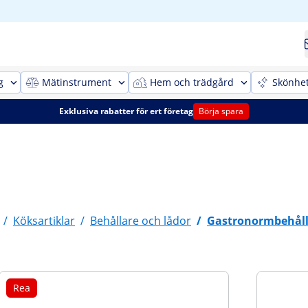
g
Mätinstrument
Hem och trädgård
Skönhe
Exklusiva rabatter för ert företag
Börja spara
/
Köksartiklar
/
Behållare och lådor
/
Gastronormbehåll
Rea