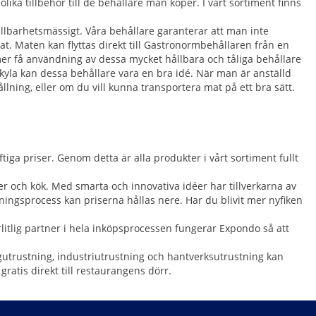
lika tillbehör till de behållare man köper. I vårt sortiment finns
ållbarhetsmässigt. Våra behållare garanterar att man inte
at. Maten kan flyttas direkt till Gastronormbehållaren från en
mer få användning av dessa mycket hållbara och tåliga behållare
 kyla kan dessa behållare vara en bra idé. När man är anställd
lning, eller om du vill kunna transportera mat på ett bra sätt.
ga priser. Genom detta är alla produkter i vårt sortiment fullt
er och kök. Med smarta och innovativa idéer har tillverkarna av
ningsprocess kan priserna hållas nere. Har du blivit mer nyfiken
litlig partner i hela inköpsprocessen fungerar Expondo så att
trustning, industriutrustning och hantverksutrustning kan
ratis direkt till restaurangens dörr.