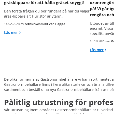
gräsklippare för att hålla gräset snyggt!
ozonrengöri
på! Vi går 
Den första frågan du bör fundera på när du väljer
rengöra oc
gräsklippare är: Hur stor är ytan?…
Utbudet av ti
16.02.2024 av
Arthur Schmidt von Happe
enormt. Vissa
Läs mer
specifikt an
16.10.2023 av
Ma
Läs mer
De olika formerna av Gastronormbehållare vi har i sortimentet är
Gastronormbehållare finns i flera olika storlekar och är alla till
sortiment och beställ dina nya Gastronormbehållare från oss p
Pålitlig utrustning för profe
Vår utrustning inom området Gastronormbehållare är tillverkad 