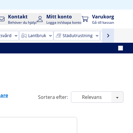
Kontakt
Mitt konto
Varukorg
Behöver du hjälp?
Logga in/skapa konto
Gå till kassan
tsvård
Lantbruk
Städutrustning
Kontorsinr
are
Sortera efter: