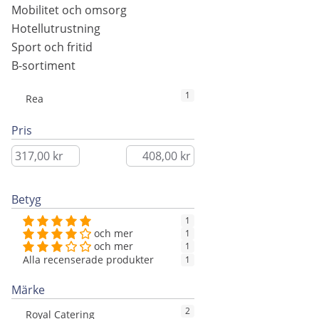
Mobilitet och omsorg
Hotellutrustning
Sport och fritid
B-sortiment
1
Rea
Pris
Betyg
1
och mer
1
och mer
1
Alla recenserade produkter
1
Märke
2
Royal Catering