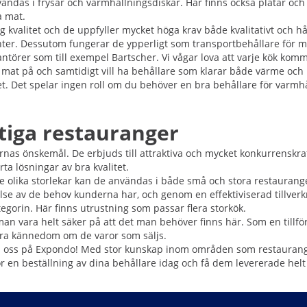
ändas i frysar och varmhållningsdiskar. Här finns också plåtar och o
ra mat.
 kvalitet och de uppfyller mycket höga krav både kvalitativt och h
monter. Dessutom fungerar de ypperligt som transportbehållare för m
ntörer som till exempel Bartscher. Vi vågar lova att varje kök kom
a mat på och samtidigt vill ha behållare som klarar både värme och
. Det spelar ingen roll om du behöver en bra behållare för varmhål
ktiga restauranger
as önskemål. De erbjuds till attraktiva och mycket konkurrenskrafti
a lösningar av bra kvalitet.
re olika storlekar kan de användas i både små och stora restaurang
lse av de behov kunderna har, och genom en effektiviserad tillverk
tegorin. Här finns utrustning som passar flera storkök.
an vara helt säker på att det man behöver finns här. Som en tillför
ra kännedom om de varor som säljs.
n oss på Expondo! Med stor kunskap inom områden som restaurangu
en beställning av dina behållare idag och få dem levererade helt g